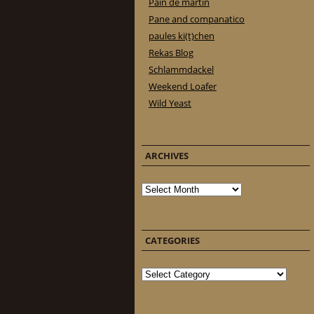
Pain de martin
Pane and companatico
paules ki(t)chen
Rekas Blog
Schlammdackel
Weekend Loafer
Wild Yeast
ARCHIVES
Archives
CATEGORIES
Categories