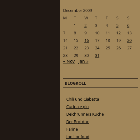
December 2009
M
T
W
T
F
S
S
1
2
3
4
5
6
7
8
9
10
11
12
13
14
15
16
17
18
19
20
21
22
23
24
25
26
27
28
29
30
31
« Nov
Jan »
BLOGROLL
Chili und Ciabatta
Cucina e piu
Deichrunners Küche
Der Brotdoc
Farine
fool for food