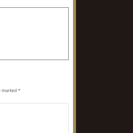
re marked
*