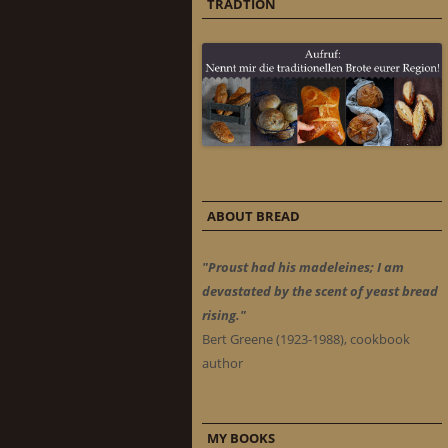
TRADTION
ABOUT BREAD
"Proust had his madeleines; I am
devastated by the scent of yeast bread
rising."
Bert Greene (1923-1988), cookbook
author
MY BOOKS