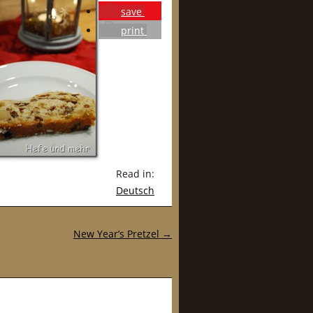
save
print
Read in:
Deutsch
New Year’s Pretzel
→