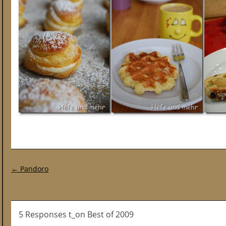
Post navigation
←
Pandoro
5 Responses t_on Best of 2009