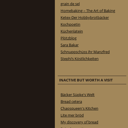
grain de sel
Homebaking – The Art of Baking
Ketex-Der Hobbybrotbäcker
Kochpoetin
Küchenlatein
Plötzblog
Sara Bakar
Schnuppschüss ihr Manzfred
Stephi’s Köstlichkeiten
INACTIVE BUT WORTH A VISIT
Bäcker Süpke's Welt
Bread cetera
Chaosqueen's Kitchen
Lite mer bröd
My discovery of bread