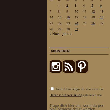
1
2
3
4
5
6
7
8
9
10
11
12
13
14
15
16
17
18
19
20
21
22
23
24
25
26
27
28
29
30
31
« Nov.
Jan. »
ABONIEREN
Hiermit bestätige ich, dass ich die
Datenschutzerklärung
gelesen habe.
Trage dich hier ein, wenn du per
Mail benachrichtigt werden