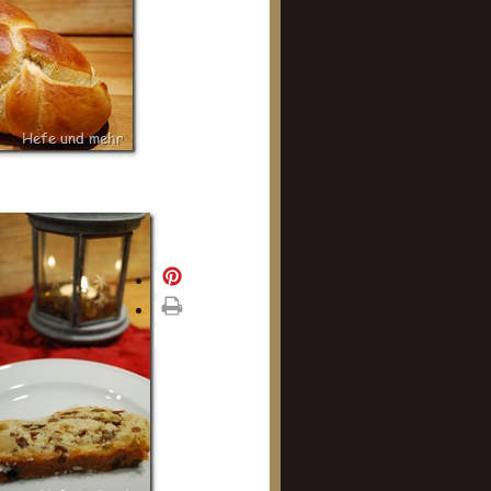
merken
drucken