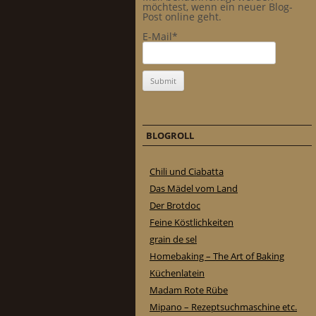
möchtest, wenn ein neuer Blog-
Post online geht.
E-Mail*
BLOGROLL
Chili und Ciabatta
Das Mädel vom Land
Der Brotdoc
Feine Köstlichkeiten
grain de sel
Homebaking – The Art of Baking
Küchenlatein
Madam Rote Rübe
Mipano – Rezeptsuchmaschine etc.