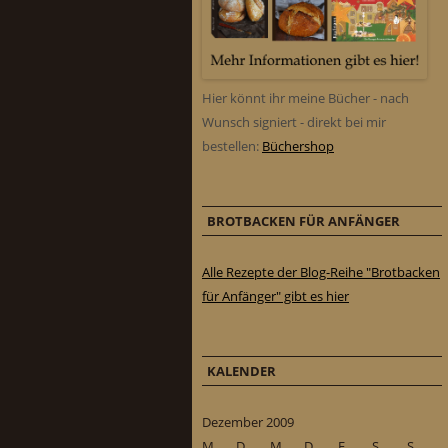
Hier könnt ihr meine Bücher - nach
Wunsch signiert - direkt bei mir
bestellen:
Büchershop
BROTBACKEN FÜR ANFÄNGER
Alle Rezepte der Blog-Reihe "Brotbacken
für Anfänger" gibt es hier
KALENDER
Dezember 2009
M
D
M
D
F
S
S