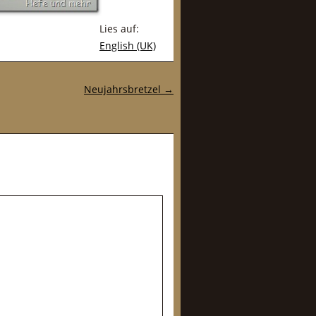
Lies auf:
English (UK)
Neujahrsbretzel
→