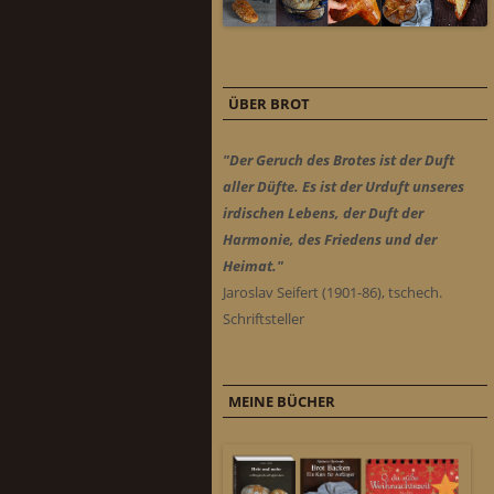
ÜBER BROT
"Der Geruch des Brotes ist der Duft
aller Düfte. Es ist der Urduft unseres
irdischen Lebens, der Duft der
Harmonie, des Friedens und der
Heimat."
Jaroslav Seifert (1901-86), tschech.
Schriftsteller
MEINE BÜCHER