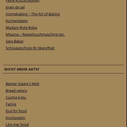
Feine Köstlichkeiten
grain de sel
Homebaking – The Art of Baking
Küchenlatein
Madam Rote Rübe
Mipano – Rezeptsuchmaschine etc.
Sara Bakar
Schnuppschüss ihr Manzfred
NICHT MEHR AKTIV
Bäcker Süpke's Welt
Bread cetera
Cucina e piu
Farine
fool for food
Kochpoetin
Lite mer bröd