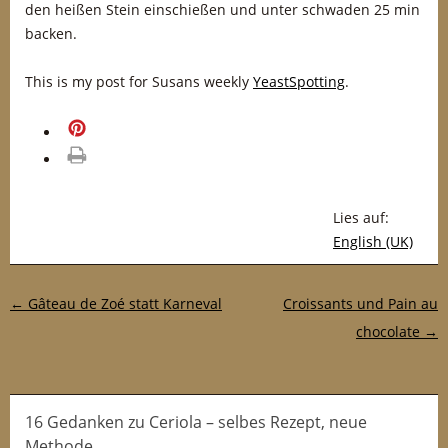
den heißen Stein einschießen und unter schwaden 25 min
backen.
This is my post for Susans weekly
YeastSpotting
.
merken
drucken
Lies auf:
English (UK)
Post-Navigation
←
Gâteau de Zoé statt Karneval
Croissants und Pain au
chocolate
→
16 Gedanken
zu
Ceriola – selbes Rezept, neue
Methode