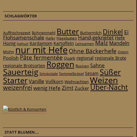
SCHLAGWÖRTER
Butter
Dinkel
Ei
Auffrischrezept
Bohnenmehl
Buttermilch
Flohsamenschale
Hand-geknetet
Hefe
Hafer
Hagebutten
Malz
Mandeln
Honig
Kardamom
Kartoffeln
Leinsamen
Joghurt
nur mit Hefe
Ohne Bäckerhefe
Mohn
Ostern
Pâte fermentée
Poolish
regional
Quark
regionale Brote
Roggen
Sahne
regionale Brotsorten
Rosinen
Sauerteig
Süßer
Sesam
Schokolade
Semmelbrösel
Weizen
Starter
Vanille
Vollkorn
Weihnachten
Über-Nacht
weizenfrei
Zimt
wenig Hefe
Zucker
STATT BLUMEN…