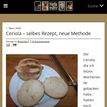
Suche
Suche
1. März 2009
Ceriola – selbes Rezept, neue Methode
Kategorie
Brötchen
16 Kommentare
|
Die
Ceriola,
die ich
letzes
Wochenen
de
gebacken
habe,
hatten
mich