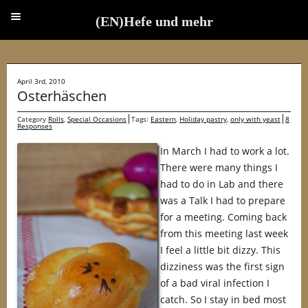
(EN)Hefe und mehr
(EN)Hefe und mehr
April 3rd, 2010
Osterhäschen
Category
Rolls
,
Special Occasions
Tags:
Eastern
,
Holiday pastry
,
only with yeast
8
Responses
In March I had to work a lot.
There were many things I
had to do in Lab and there
was a Talk I had to prepare
for a meeting. Coming back
from this meeting last week
I feel a little bit dizzy. This
dizziness was the first sign
of a bad viral infection I
catch. So I stay in bed most