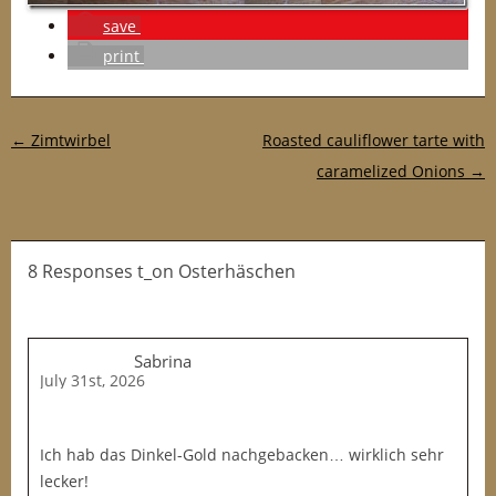
save
print
Post navigation
←
Zimtwirbel
Roasted cauliflower tarte with
caramelized Onions
→
8 Responses t_on Osterhäschen
Sabrina
July 31st, 2026
Ich hab das Dinkel-Gold nachgebacken… wirklich sehr
lecker!