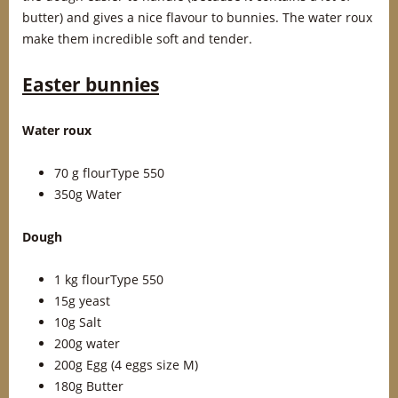
butter) and gives a nice flavour to bunnies. The water roux
make them incredible soft and tender.
Easter bunnies
Water roux
70 g flourType 550
350g Water
Dough
1 kg flourType 550
15g yeast
10g Salt
200g water
200g Egg (4 eggs size M)
180g Butter