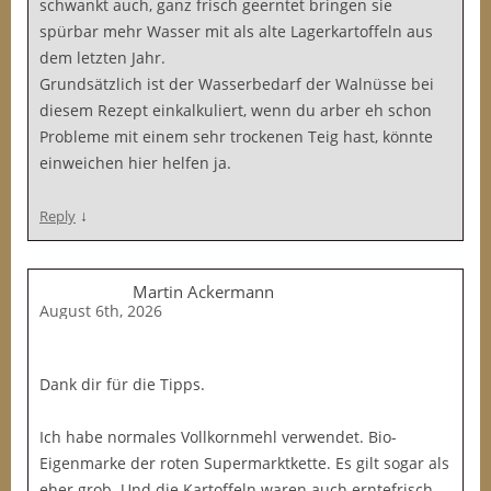
schwankt auch, ganz frisch geerntet bringen sie
spürbar mehr Wasser mit als alte Lagerkartoffeln aus
dem letzten Jahr.
Grundsätzlich ist der Wasserbedarf der Walnüsse bei
diesem Rezept einkalkuliert, wenn du arber eh schon
Probleme mit einem sehr trockenen Teig hast, könnte
einweichen hier helfen ja.
↓
Reply
Martin Ackermann
August 6th, 2026
Dank dir für die Tipps.
Ich habe normales Vollkornmehl verwendet. Bio-
Eigenmarke der roten Supermarktkette. Es gilt sogar als
eher grob. Und die Kartoffeln waren auch erntefrisch.