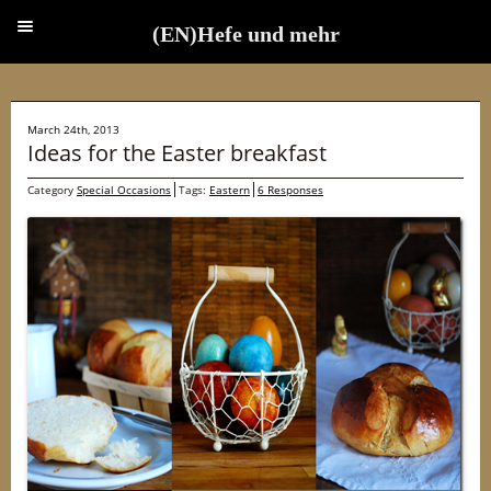
(EN)Hefe und mehr
(EN)Hefe und mehr
March 24th, 2013
Ideas for the Easter breakfast
Category
Special Occasions
Tags:
Eastern
6 Responses