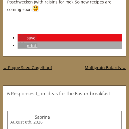
Poschwecken (with raisins for me). So new recipes are
coming soon
save
print
Post navigation
←
Poppy Seed Gugelhupf
Multigrain Batards
→
6 Responses t_on Ideas for the Easter breakfast
Sabrina
August 8th, 2026