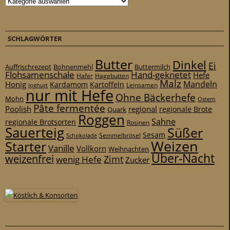
SCHLAGWÖRTER
Butter
Dinkel
Ei
Auffrischrezept
Bohnenmehl
Buttermilch
Flohsamenschale
Hand-geknetet
Hefe
Hafer
Hagebutten
Malz
Mandeln
Honig
Kardamom
Kartoffeln
Leinsamen
Joghurt
nur mit Hefe
Ohne Bäckerhefe
Mohn
Ostern
Pâte fermentée
Poolish
regional
Quark
regionale Brote
Roggen
Sahne
regionale Brotsorten
Rosinen
Sauerteig
Süßer
Sesam
Schokolade
Semmelbrösel
Weizen
Starter
Vanille
Vollkorn
Weihnachten
Über-Nacht
weizenfrei
Zimt
wenig Hefe
Zucker