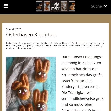
Suche
Suche
3. April 2026
Osterhasen-Köpfchen
Kategorie
Besondere Gelegenheiten
,
Brötchen
,
Ostern
Schlagwörter:
Butter
,
eifrei
,
Häschen
,
Hefe
,
Lupine
,
Malz
,
Ostern
,
Sahne
,
Süßer Starter
,
Sweet starter
,
Weizen
,
Zucker
3 Kommentare
Durch unser Erkältungs-
Pingpong in den letzten
Wochen hat eines der
Krümmelchen das große
Osterfrühstück im
Kindergarten verpasst.
Die Traurigkeit war
verständlicherweise groß
und so musst eine
Alternative her. Schnell