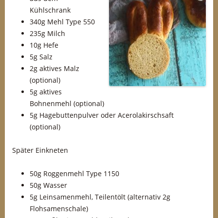
Kühlschrank
340g Mehl Type 550
235g Milch
10g Hefe
5g Salz
2g aktives Malz
(optional)
5g aktives
Bohnenmehl (optional)
5g Hagebuttenpulver oder Acerolakirschsaft
(optional)
Später Einkneten
50g Roggenmehl Type 1150
50g Wasser
5g Leinsamenmehl, Teilentölt (alternativ 2g
Flohsamenschale)