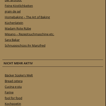
Feine Köstlichkeiten
grain de sel
Homebaking – The Art of Baking
Küchenlatein
Madam Rote Rübe
Mipano – Rezeptsuchmaschine etc.
Sara Bakar
Schnuppschüss ihr Manzfred
NICHT MEHR AKTIV
Bäcker Süpke's Welt
Bread cetera
Cucina e piu
Farine
fool for food
Kochpoetin