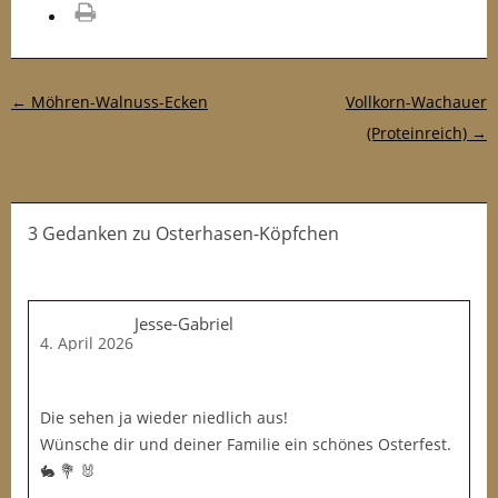
drucken
Post-Navigation
←
Möhren-Walnuss-Ecken
Vollkorn-Wachauer
(Proteinreich)
→
3 Gedanken
zu
Osterhasen-Köpfchen
Jesse-Gabriel
4. April 2026
Die sehen ja wieder niedlich aus!
Wünsche dir und deiner Familie ein schönes Osterfest.
🐇 💐 🐰