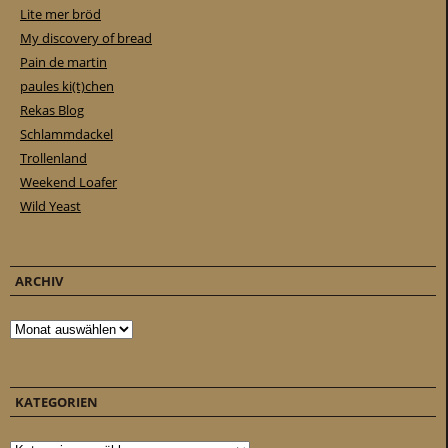
Lite mer bröd
My discovery of bread
Pain de martin
paules ki(t)chen
Rekas Blog
Schlammdackel
Trollenland
Weekend Loafer
Wild Yeast
ARCHIV
Archiv
KATEGORIEN
Kategorien