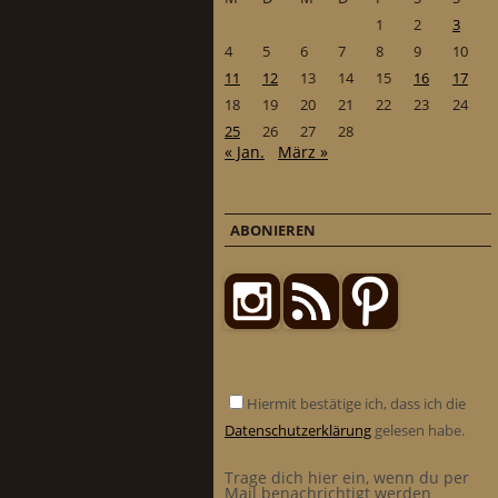
1
2
3
4
5
6
7
8
9
10
11
12
13
14
15
16
17
18
19
20
21
22
23
24
25
26
27
28
« Jan.
März »
ABONIEREN
Hiermit bestätige ich, dass ich die
Datenschutzerklärung
gelesen habe.
Trage dich hier ein, wenn du per
Mail benachrichtigt werden