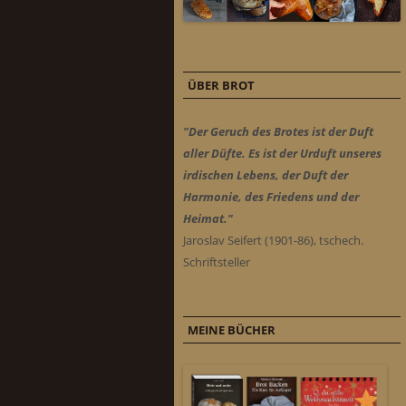
ÜBER BROT
"Der Geruch des Brotes ist der Duft
aller Düfte. Es ist der Urduft unseres
irdischen Lebens, der Duft der
Harmonie, des Friedens und der
Heimat."
Jaroslav Seifert (1901-86), tschech.
Schriftsteller
MEINE BÜCHER