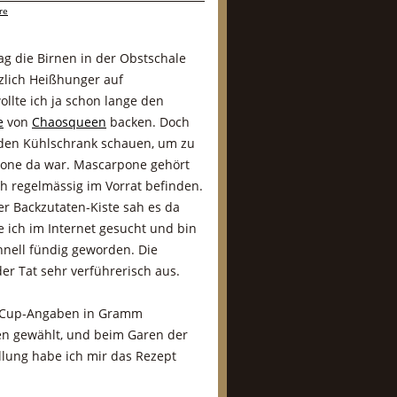
re
ag die Birnen in der Obstschale
tzlich Heißhunger auf
llte ich ja schon lange den
e
von
Chaosqueen
backen. Doch
 den Kühlschrank schauen, um zu
pone da war. Mascarpone gehört
ch regelmässig im Vorrat befinden.
er Backzutaten-Kiste sah es da
e ich im Internet gesucht und bin
nell fündig geworden. Die
er Tat sehr verführerisch aus.
 Cup-Angaben in Gramm
n gewählt, und beim Garen der
llung habe ich mir das Rezept