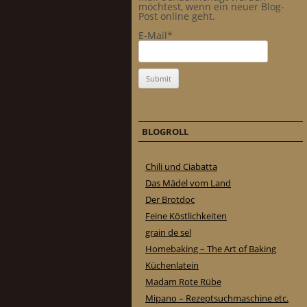
möchtest, wenn ein neuer Blog-
Post online geht.
E-Mail*
BLOGROLL
Chili und Ciabatta
Das Mädel vom Land
Der Brotdoc
Feine Köstlichkeiten
grain de sel
Homebaking – The Art of Baking
Küchenlatein
Madam Rote Rübe
Mipano – Rezeptsuchmaschine etc.