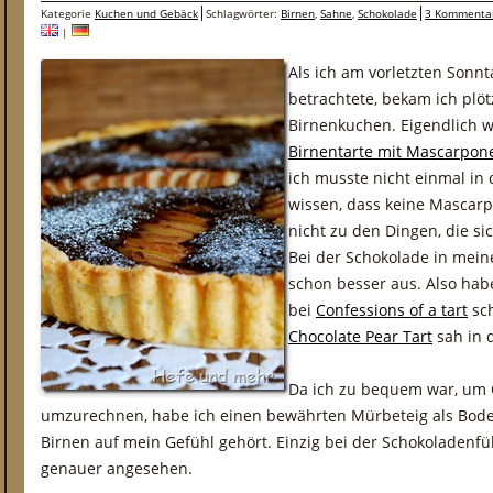
Kategorie
Kuchen und Gebäck
Schlagwörter:
Birnen
,
Sahne
,
Schokolade
3 Kommenta
|
Als ich am vorletzten Sonnt
betrachtete, bekam ich plö
Birnenkuchen. Eigendlich wo
Birnentarte mit Mascarpon
ich musste nicht einmal in
wissen, dass keine Mascar
nicht zu den Dingen, die si
Bei der Schokolade in mein
schon besser aus. Also hab
bei
Confessions of a tart
sch
Chocolate Pear Tart
sah in d
Da ich zu bequem war, um
umzurechnen, habe ich einen bewährten Mürbeteig als Bode
Birnen auf mein Gefühl gehört. Einzig bei der Schokoladenfü
genauer angesehen.