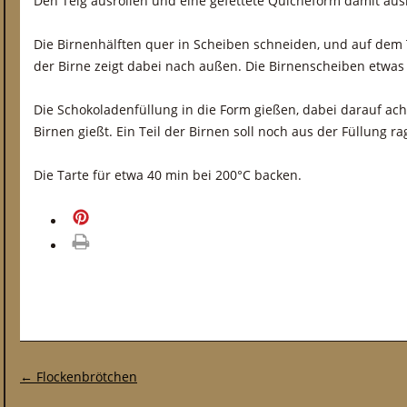
Den Teig ausrollen und eine gefettete Quicheform damit aus
Die Birnenhälften quer in Scheiben schneiden, und auf dem 
der Birne zeigt dabei nach außen. Die Birnenscheiben etwas
Die Schokoladenfüllung in die Form gießen, dabei darauf ach
Birnen gießt. Ein Teil der Birnen soll noch aus der Füllung ra
Die Tarte für etwa 40 min bei 200°C backen.
merken
drucken
Post-Navigation
←
Flockenbrötchen