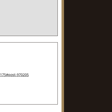
-175#post-970205