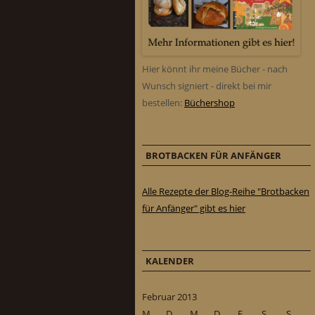
Hier könnt ihr meine Bücher - nach
Wunsch signiert - direkt bei mir
bestellen:
Büchershop
BROTBACKEN FÜR ANFÄNGER
Alle Rezepte der Blog-Reihe "Brotbacken
für Anfänger" gibt es hier
KALENDER
Februar 2013
M
D
M
D
F
S
S