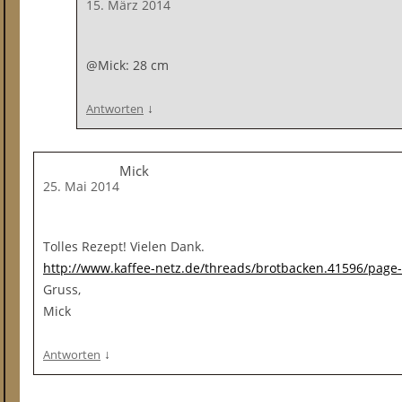
15. März 2014
@Mick: 28 cm
↓
Antworten
Mick
25. Mai 2014
Tolles Rezept! Vielen Dank.
http://www.kaffee-netz.de/threads/brotbacken.41596/page
Gruss,
Mick
↓
Antworten