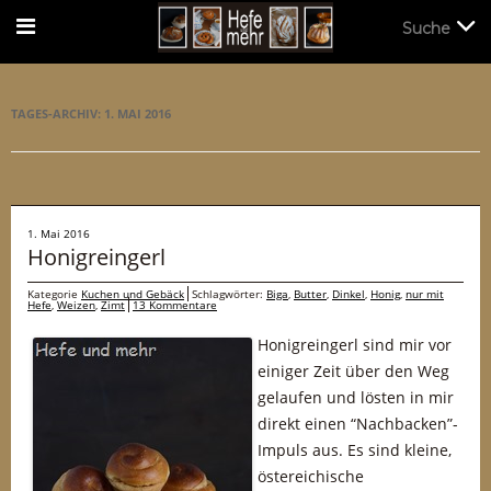
Suche
Suche
TAGES-ARCHIV:
1. MAI 2016
1. Mai 2016
Honigreingerl
Kategorie
Kuchen und Gebäck
Schlagwörter:
Biga
,
Butter
,
Dinkel
,
Honig
,
nur mit
Hefe
,
Weizen
,
Zimt
13 Kommentare
Honigreingerl sind mir vor
einiger Zeit über den Weg
gelaufen und lösten in mir
direkt einen “Nachbacken”-
Impuls aus. Es sind kleine,
östereichische