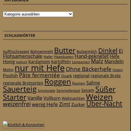
KATEGORIEN
Kategorien
SCHLAGWÖRTER
Butter
Dinkel
Ei
Auffrischrezept
Bohnenmehl
Buttermilch
Flohsamenschale
Hand-geknetet
Hefe
Hafer
Hagebutten
Malz
Mandeln
Honig
Kardamom
Kartoffeln
Leinsamen
Joghurt
nur mit Hefe
Ohne Bäckerhefe
Mohn
Ostern
Pâte fermentée
Poolish
regional
Quark
regionale Brote
Roggen
Sahne
regionale Brotsorten
Rosinen
Sauerteig
Süßer
Sesam
Schokolade
Semmelbrösel
Weizen
Starter
Vanille
Vollkorn
Weihnachten
Über-Nacht
weizenfrei
Zimt
wenig Hefe
Zucker