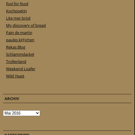
fool for food
Kochpoetin
Lite mer bröd
My discovery of bread
Pain de martin
paules ki(t)chen
Rekas Blog
Schlammdackel
Trollenland
Weekend Loafer
Wild Yeast
ARCHIV
Archiv