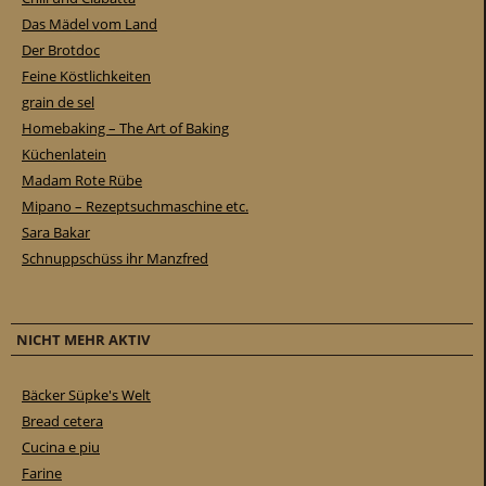
Das Mädel vom Land
Der Brotdoc
Feine Köstlichkeiten
grain de sel
Homebaking – The Art of Baking
Küchenlatein
Madam Rote Rübe
Mipano – Rezeptsuchmaschine etc.
Sara Bakar
Schnuppschüss ihr Manzfred
NICHT MEHR AKTIV
Bäcker Süpke's Welt
Bread cetera
Cucina e piu
Farine