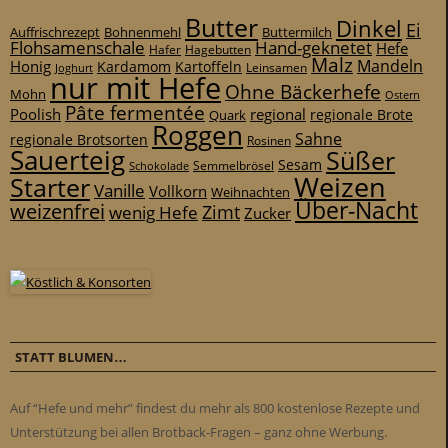
Butter
Dinkel
Ei
Auffrischrezept
Bohnenmehl
Buttermilch
Flohsamenschale
Hand-geknetet
Hefe
Hafer
Hagebutten
Malz
Mandeln
Honig
Kardamom
Kartoffeln
Leinsamen
Joghurt
nur mit Hefe
Ohne Bäckerhefe
Mohn
Ostern
Pâte fermentée
Poolish
regional
Quark
regionale Brote
Roggen
Sahne
regionale Brotsorten
Rosinen
Sauerteig
Süßer
Sesam
Schokolade
Semmelbrösel
Weizen
Starter
Vanille
Vollkorn
Weihnachten
Über-Nacht
weizenfrei
Zimt
wenig Hefe
Zucker
STATT BLUMEN…
Auf “Hefe und mehr” findest du mehr als 800 kostenlose Rezepte und
Unterstützung bei allen Brotback-Fragen – ganz ohne Werbung.