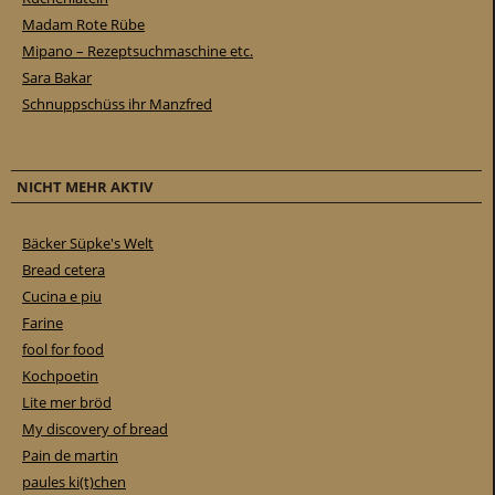
Madam Rote Rübe
Mipano – Rezeptsuchmaschine etc.
Sara Bakar
Schnuppschüss ihr Manzfred
NICHT MEHR AKTIV
Bäcker Süpke's Welt
Bread cetera
Cucina e piu
Farine
fool for food
Kochpoetin
Lite mer bröd
My discovery of bread
Pain de martin
paules ki(t)chen