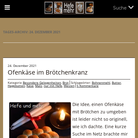
Suche
Suche
TAGES-ARCHIV:
24. DEZEMBER 2021
24. Dezember 2021
Ofenkäse im Brötchenkranz
Kategorie
Besondere Gelegenheiten
,
Brot
Schlagwörter:
Bohnenmehl
,
Butter
,
Hagebutten
,
Käse
,
Malz
,
nur mit Hefe
,
Weizen
5 Kommentare
Die Idee, einen Ofenkäse
mit Brötchen zu umgeben
ist leider nicht so originell,
wie ich dachte. Eine kurze
Suche im Netz brachte mir