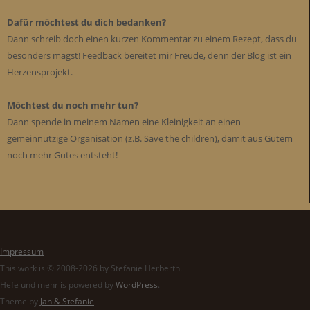
Dafür möchtest du dich bedanken?
Dann schreib doch einen kurzen Kommentar zu einem Rezept, dass du
besonders magst! Feedback bereitet mir Freude, denn der Blog ist ein
Herzensprojekt.
Möchtest du noch mehr tun?
Dann spende in meinem Namen eine Kleinigkeit an einen
gemeinnützige Organisation (z.B. Save the children), damit aus Gutem
noch mehr Gutes entsteht!
Impressum
This work is © 2008-2026 by Stefanie Herberth.
Hefe und mehr is powered by
WordPress
.
Theme by
Jan & Stefanie