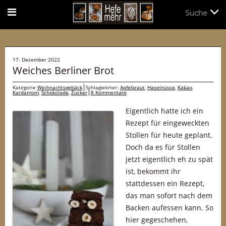
Suche
Suche
17. Dezember 2022
Weiches Berliner Brot
Kategorie
Weihnachtsgebäck
Schlagwörter:
Apfelkraut
,
Haselnüsse
,
Kakao
,
Kardamom
,
Schokolade
,
Zucker
8 Kommentare
Eigentlich hatte ich ein
Rezept für eingeweckten
Stollen für heute geplant.
Doch da es für Stollen
jetzt eigentlich eh zu spät
ist, bekommt ihr
stattdessen ein Rezept,
das man sofort nach dem
Backen aufessen kann. So
hier gegeschehen,