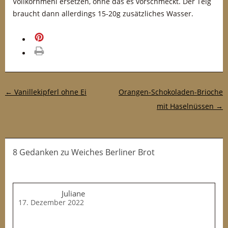
Vollkornmehl ersetzen, ohne das es vorschmeckt. Der Teig
braucht dann allerdings 15-20g zusätzliches Wasser.
merken
drucken
Post-Navigation
←
Vanillekipferl ohne Ei
Orangen-Schokoladen-Brioche
mit Haselnüssen
→
8 Gedanken
zu
Weiches Berliner Brot
Juliane
17. Dezember 2022