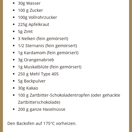
30g Wasser
100 g Zucker
100g Vollrohrzucker
225g Apfelkraut
5g Zimt
3 Nelken (fein gemörsert)
1/2 Sternanis (fein gemörsert)
1g Kardamom (fein gemörsert)
3g Orangenabrieb
1g Muskatblüte (fein gemörsert)
250 g Mehl Type 405
5g Backpulver
30g Kakao
100 g Zartbitter-Schokoladentropfen (oder gehackte
Zartbitterschokolade)
200 g ganze Haselnüsse
Den Backofen auf 175°C vorheizen.