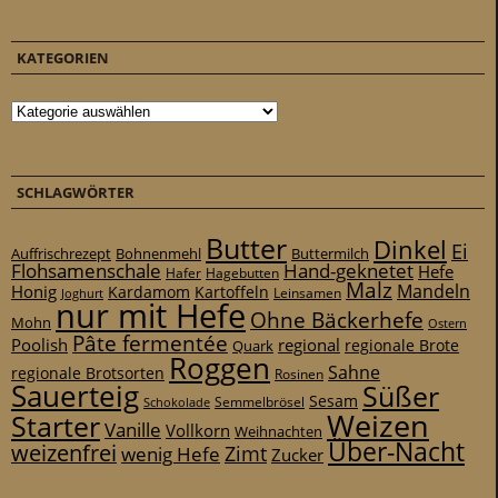
KATEGORIEN
Kategorien
SCHLAGWÖRTER
Butter
Dinkel
Ei
Auffrischrezept
Bohnenmehl
Buttermilch
Flohsamenschale
Hand-geknetet
Hefe
Hafer
Hagebutten
Malz
Mandeln
Honig
Kardamom
Kartoffeln
Leinsamen
Joghurt
nur mit Hefe
Ohne Bäckerhefe
Mohn
Ostern
Pâte fermentée
Poolish
regional
Quark
regionale Brote
Roggen
Sahne
regionale Brotsorten
Rosinen
Sauerteig
Süßer
Sesam
Schokolade
Semmelbrösel
Weizen
Starter
Vanille
Vollkorn
Weihnachten
Über-Nacht
weizenfrei
Zimt
wenig Hefe
Zucker