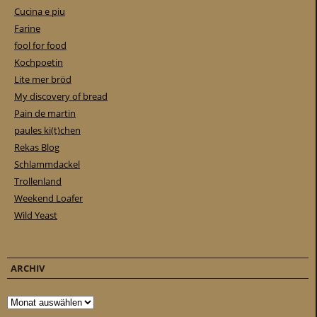
Cucina e piu
Farine
fool for food
Kochpoetin
Lite mer bröd
My discovery of bread
Pain de martin
paules ki(t)chen
Rekas Blog
Schlammdackel
Trollenland
Weekend Loafer
Wild Yeast
ARCHIV
Archiv