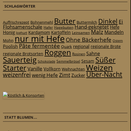
SCHLAGWÖRTER
Butter
Dinkel
Ei
Auffrischrezept
Bohnenmehl
Buttermilch
Flohsamenschale
Hand-geknetet
Hefe
Hafer
Hagebutten
Malz
Mandeln
Honig
Kardamom
Kartoffeln
Leinsamen
Joghurt
nur mit Hefe
Ohne Bäckerhefe
Mohn
Ostern
Pâte fermentée
Poolish
regional
Quark
regionale Brote
Roggen
Sahne
regionale Brotsorten
Rosinen
Sauerteig
Süßer
Sesam
Schokolade
Semmelbrösel
Weizen
Starter
Vanille
Vollkorn
Weihnachten
Über-Nacht
weizenfrei
Zimt
wenig Hefe
Zucker
STATT BLUMEN…