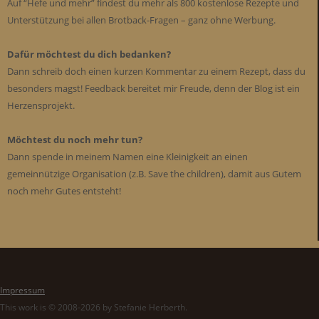
Auf “Hefe und mehr” findest du mehr als 800 kostenlose Rezepte und
Unterstützung bei allen Brotback-Fragen – ganz ohne Werbung.
Dafür möchtest du dich bedanken?
Dann schreib doch einen kurzen Kommentar zu einem Rezept, dass du
besonders magst! Feedback bereitet mir Freude, denn der Blog ist ein
Herzensprojekt.
Möchtest du noch mehr tun?
Dann spende in meinem Namen eine Kleinigkeit an einen
gemeinnützige Organisation (z.B. Save the children), damit aus Gutem
noch mehr Gutes entsteht!
Impressum
This work is © 2008-2026 by Stefanie Herberth.