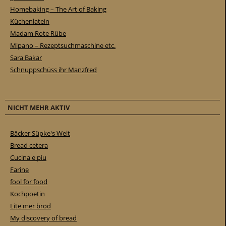
Homebaking – The Art of Baking
Küchenlatein
Madam Rote Rübe
Mipano – Rezeptsuchmaschine etc.
Sara Bakar
Schnuppschüss ihr Manzfred
NICHT MEHR AKTIV
Bäcker Süpke's Welt
Bread cetera
Cucina e piu
Farine
fool for food
Kochpoetin
Lite mer bröd
My discovery of bread