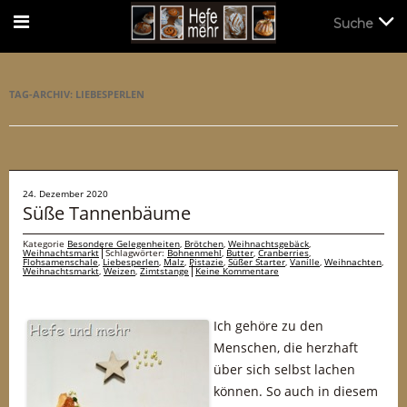
Suche
Suche
TAG-ARCHIV:
LIEBESPERLEN
24. Dezember 2020
Süße Tannenbäume
Kategorie
Besondere Gelegenheiten
,
Brötchen
,
Weihnachtsgebäck
,
Weihnachtsmarkt
Schlagwörter:
Bohnenmehl
,
Butter
,
Cranberries
,
Flohsamenschale
,
Liebesperlen
,
Malz
,
Pistazie
,
Süßer Starter
,
Vanille
,
Weihnachten
,
Weihnachtsmarkt
,
Weizen
,
Zimtstange
Keine Kommentare
Ich gehöre zu den
Menschen, die herzhaft
über sich selbst lachen
können. So auch in diesem