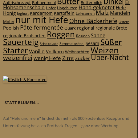
Butter
Dinkel
Ei
Auffrischrezept
Bohnenmehl
Buttermilch
Flohsamenschale
Hand-geknetet
Hefe
Hafer
Hagebutten
Malz
Mandeln
Honig
Kardamom
Kartoffeln
Leinsamen
Joghurt
nur mit Hefe
Ohne Bäckerhefe
Mohn
Ostern
Pâte fermentée
Poolish
regional
Quark
regionale Brote
Roggen
Sahne
regionale Brotsorten
Rosinen
Sauerteig
Süßer
Sesam
Schokolade
Semmelbrösel
Weizen
Starter
Vanille
Vollkorn
Weihnachten
Über-Nacht
weizenfrei
Zimt
wenig Hefe
Zucker
STATT BLUMEN…
Auf “Hefe und mehr” findest du mehr als 800 kostenlose Rezepte und
Unterstützung bei allen Brotback-Fragen – ganz ohne Werbung.