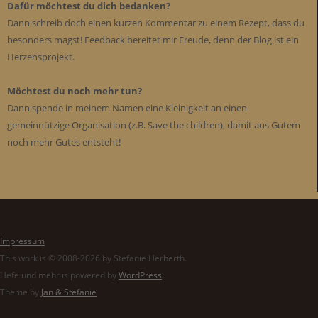
Dafür möchtest du dich bedanken?
Dann schreib doch einen kurzen Kommentar zu einem Rezept, dass du
besonders magst! Feedback bereitet mir Freude, denn der Blog ist ein
Herzensprojekt.
Möchtest du noch mehr tun?
Dann spende in meinem Namen eine Kleinigkeit an einen
gemeinnützige Organisation (z.B. Save the children), damit aus Gutem
noch mehr Gutes entsteht!
Impressum
This work is © 2008-2026 by Stefanie Herberth.
Hefe und mehr is powered by
WordPress
.
Theme by
Jan & Stefanie