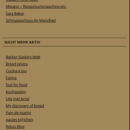
Mipano – Rezeptsuchmaschine etc.
Sara Bakar
Schnuppschüss ihr Manzfred
NICHT MEHR AKTIV
Bäcker Süpke's Welt
Bread cetera
Cucina e piu
Farine
fool for food
Kochpoetin
Lite mer bröd
My discovery of bread
Pain de martin
paules ki(t)chen
Rekas Blog