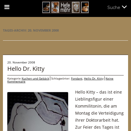
Suche
Suche
TAGES-ARCHIV:
20. NOVEMBER 2008
20. November 2008
Hello Dr. Kitty
Kategorie
Kuchen und Gebäck
Schlagwörter:
Fondant
,
Hello Dr. Kitty
Keine
Kommentare
Hello Kitty – das ist eine
Lieblingsfigur einer
Kommilitonin, die am
Montag die Verteidigung
ihrer Doktorarbeit hat.
Zur Feier des Tages ist