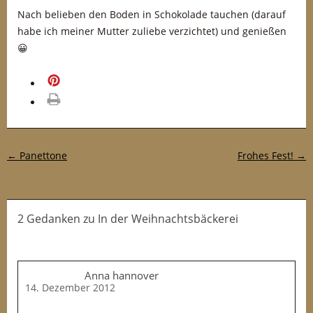
Nach belieben den Boden in Schokolade tauchen (darauf
habe ich meiner Mutter zuliebe verzichtet) und genießen
😀
merken
drucken
Post-Navigation
←
Panettone
Frohes Fest!
→
2 Gedanken
zu
In der Weihnachtsbäckerei
Anna hannover
14. Dezember 2012