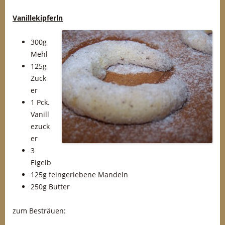
Vanillekipferln
300g
Mehl
125g
Zuck
er
1 Pck.
Vanill
ezuck
er
3
Eigelb
125g feingeriebene Mandeln
250g Butter
zum Besträuen: