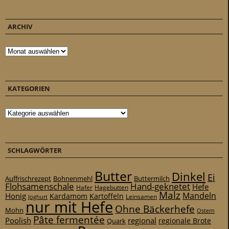
ARCHIV
Archiv
KATEGORIEN
Kategorien
SCHLAGWÖRTER
Butter
Dinkel
Ei
Auffrischrezept
Bohnenmehl
Buttermilch
Flohsamenschale
Hand-geknetet
Hefe
Hafer
Hagebutten
Malz
Mandeln
Honig
Kardamom
Kartoffeln
Leinsamen
Joghurt
nur mit Hefe
Ohne Bäckerhefe
Mohn
Ostern
Pâte fermentée
Poolish
regional
Quark
regionale Brote