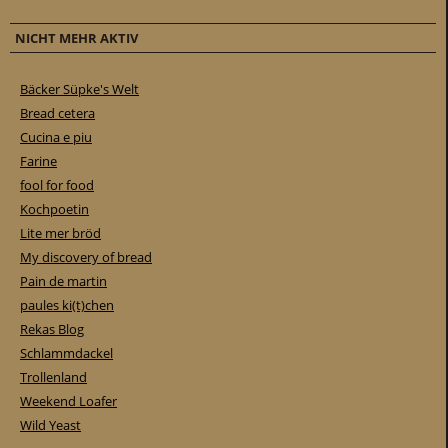
NICHT MEHR AKTIV
Bäcker Süpke's Welt
Bread cetera
Cucina e piu
Farine
fool for food
Kochpoetin
Lite mer bröd
My discovery of bread
Pain de martin
paules ki(t)chen
Rekas Blog
Schlammdackel
Trollenland
Weekend Loafer
Wild Yeast