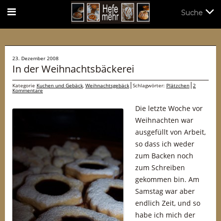
Suche
Suche
23. Dezember 2008
In der Weihnachtsbäckerei
Kategorie
Kuchen und Gebäck
,
Weihnachtsgebäck
Schlagwörter:
Plätzchen
2
Kommentare
Die letzte Woche vor
Weihnachten war
ausgefüllt von Arbeit,
so dass ich weder
zum Backen noch
zum Schreiben
gekommen bin. Am
Samstag war aber
endlich Zeit, und so
habe ich mich der