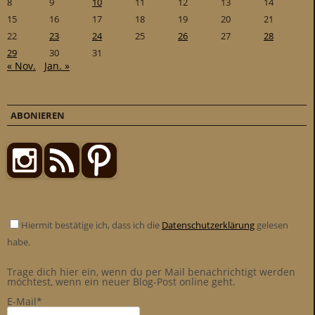
8
9
10
11
12
13
14
15
16
17
18
19
20
21
22
23
24
25
26
27
28
29
30
31
« Nov.
Jan. »
ABONIEREN
Hiermit bestätige ich, dass ich die
Datenschutzerklärung
gelesen
habe.
Trage dich hier ein, wenn du per Mail benachrichtigt werden
möchtest, wenn ein neuer Blog-Post online geht.
E-Mail*