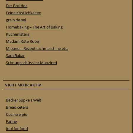
Der Brotdoc
Feine Köstlichkeiten
grain de sel
Homebaking – The Art of Baking
Küchenlatein
Madam Rote Rübe
Mipano – Rezeptsuchmaschine etc.
Sara Bakar
Schnuppschüss ihr Manzfred
NICHT MEHR AKTIV
Bäcker Süpke's Welt
Bread cetera
Cucina e piu
Farine
fool for food