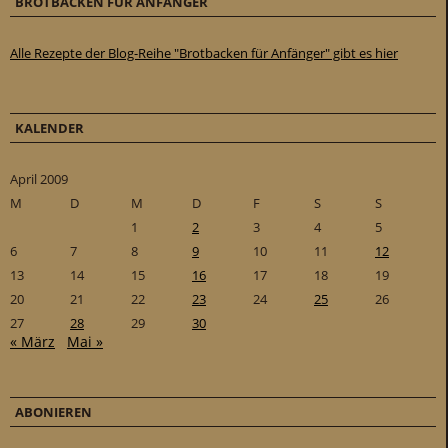
BROTBACKEN FÜR ANFÄNGER
Alle Rezepte der Blog-Reihe "Brotbacken für Anfänger" gibt es hier
KALENDER
April 2009
M
D
M
D
F
S
S
1
2
3
4
5
6
7
8
9
10
11
12
13
14
15
16
17
18
19
20
21
22
23
24
25
26
27
28
29
30
« März
Mai »
ABONIEREN