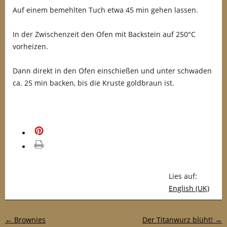
Auf einem bemehlten Tuch etwa 45 min gehen lassen.
In der Zwischenzeit den Ofen mit Backstein auf 250°C
vorheizen.
Dann direkt in den Ofen einschießen und unter schwaden
ca. 25 min backen, bis die Kruste goldbraun ist.
merken
drucken
Lies auf:
English (UK)
Post-Navigation
←
Brownies
Der Titanwurz blüht!
→