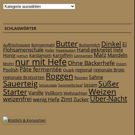
Kategorien
SCHLAGWÖRTER
Butter
Dinkel
Ei
Auffrischrezept
Bohnenmehl
Buttermilch
Flohsamenschale
Hand-geknetet
Hefe
Hafer
Hagebutten
Malz
Mandeln
Honig
Kardamom
Kartoffeln
Leinsamen
Joghurt
nur mit Hefe
Ohne Bäckerhefe
Mohn
Ostern
Pâte fermentée
Poolish
regional
Quark
regionale Brote
Roggen
Sahne
regionale Brotsorten
Rosinen
Sauerteig
Süßer
Sesam
Schokolade
Semmelbrösel
Weizen
Starter
Vanille
Vollkorn
Weihnachten
Über-Nacht
weizenfrei
Zimt
wenig Hefe
Zucker