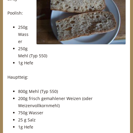
Poolish:
250g
Wass
er
250g
Mehl (Typ 550)
1g Hefe
Hauptteig:
800g Mehl (Typ 550)
200g frisch gemahlener Weizen (oder
Weizenvollkornmehl)
750g Wasser
25 g Salz
1g Hefe