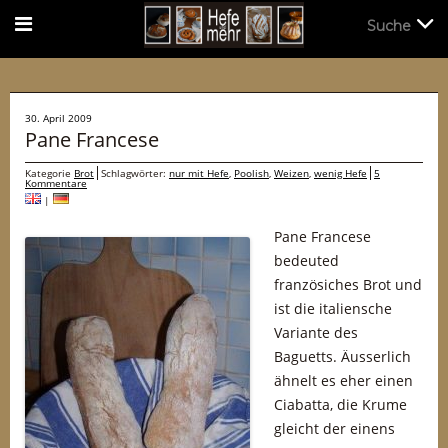
Suche
Suche
30. April 2009
Pane Francese
Kategorie
Brot
Schlagwörter:
nur mit Hefe
,
Poolish
,
Weizen
,
wenig Hefe
5
Kommentare
|
Pane Francese
bedeuted
französiches Brot und
ist die italiensche
Variante des
Baguetts. Äusserlich
ähnelt es eher einen
Ciabatta, die Krume
gleicht der einens