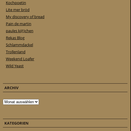
Kochpoetin
Lite mer bröd
My discovery of bread
Pain de martin
paules ki(t)chen
Rekas Blog
Schlammdackel
Trollenland
Weekend Loafer
Wild Yeast
ARCHIV
Archiv
KATEGORIEN