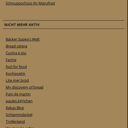
Schnuppschüss ihr Manzfred
NICHT MEHR AKTIV
Bäcker Süpke's Welt
Bread cetera
Cucina e piu
Farine
fool for food
Kochpoetin
Lite mer bröd
My discovery of bread
Pain de martin
paules ki(t)chen
Rekas Blog
Schlammdackel
Trollenland