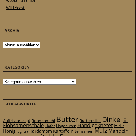
Weekend Loafer
Wild Yeast
ARCHIV
Archiv
KATEGORIEN
Kategorien
SCHLAGWÖRTER
Butter
Dinkel
Ei
Auffrischrezept
Bohnenmehl
Buttermilch
Flohsamenschale
Hand-geknetet
Hefe
Hafer
Hagebutten
Malz
Mandeln
Honig
Kardamom
Kartoffeln
Leinsamen
Joghurt