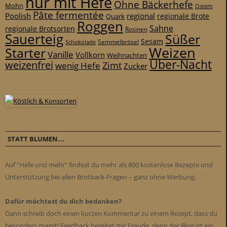
nur mit Hefe
Ohne Bäckerhefe
Mohn
Ostern
Pâte fermentée
Poolish
regional
Quark
regionale Brote
Roggen
Sahne
regionale Brotsorten
Rosinen
Sauerteig
Süßer
Sesam
Schokolade
Semmelbrösel
Weizen
Starter
Vanille
Vollkorn
Weihnachten
Über-Nacht
weizenfrei
Zimt
wenig Hefe
Zucker
STATT BLUMEN…
Auf “Hefe und mehr” findest du mehr als 800 kostenlose Rezepte und
Unterstützung bei allen Brotback-Fragen – ganz ohne Werbung.
Dafür möchtest du dich bedanken?
Dann schreib doch einen kurzen Kommentar zu einem Rezept, dass du
besonders magst! Feedback bereitet mir Freude, denn der Blog ist ein