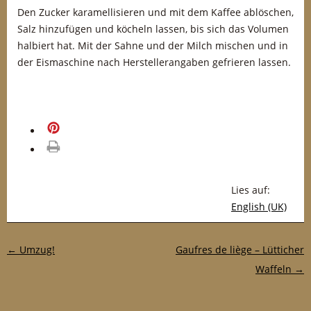
Den Zucker karamellisieren und mit dem Kaffee ablöschen,
Salz hinzufügen und köcheln lassen, bis sich das Volumen
halbiert hat. Mit der Sahne und der Milch mischen und in
der Eismaschine nach Herstellerangaben gefrieren lassen.
merken
drucken
Lies auf:
English (UK)
Post-Navigation
←
Umzug!
Gaufres de liège – Lütticher
Waffeln
→