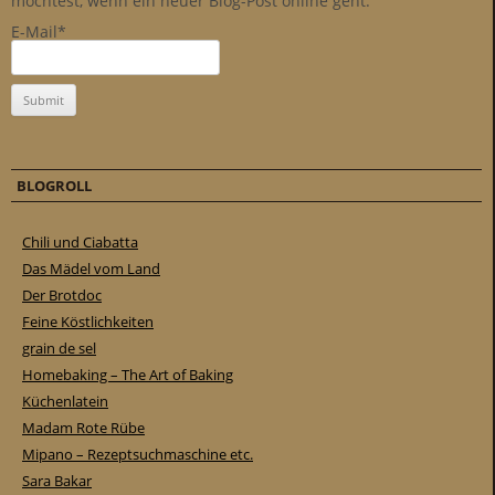
möchtest, wenn ein neuer Blog-Post online geht.
E-Mail*
BLOGROLL
Chili und Ciabatta
Das Mädel vom Land
Der Brotdoc
Feine Köstlichkeiten
grain de sel
Homebaking – The Art of Baking
Küchenlatein
Madam Rote Rübe
Mipano – Rezeptsuchmaschine etc.
Sara Bakar