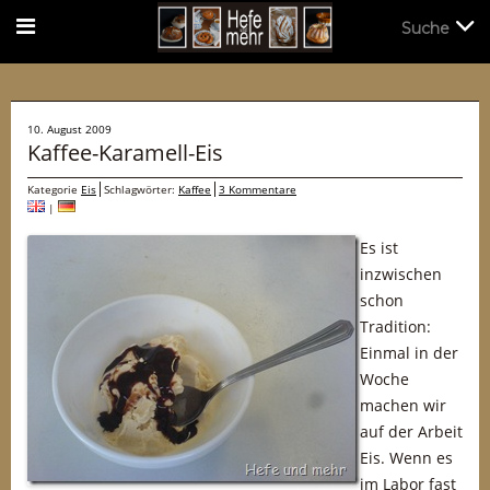
Suche
Suche
10. August 2009
Kaffee-Karamell-Eis
Kategorie
Eis
Schlagwörter:
Kaffee
3 Kommentare
|
Es ist
inzwischen
schon
Tradition:
Einmal in der
Woche
machen wir
auf der Arbeit
Eis. Wenn es
im Labor fast