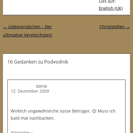
Lies auf:
English (UK)
Post-Navigation
←
Liebesgrübchen – Der
Christstollen
→
ultimative Vergleichstest
16 Gedanken
zu
Podvodnik
zorra
12. Dezember 2009
Wirklich ungewöhnliche süsse Betrüger. 😉 Muss ich
bald mal nachbacken.
↓
Antworten