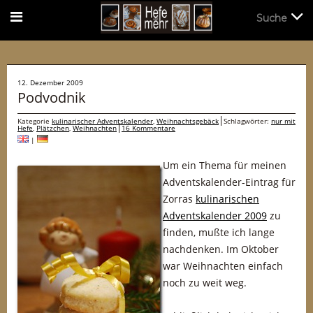
Suche
Suche
12. Dezember 2009
Podvodnik
Kategorie
kulinarischer Adventskalender
,
Weihnachtsgebäck
Schlagwörter:
nur mit
Hefe
,
Plätzchen
,
Weihnachten
16 Kommentare
|
Um ein Thema für meinen
Adventskalender-Eintrag für
Zorras
kulinarischen
Adventskalender 2009
zu
finden, mußte ich lange
nachdenken. Im Oktober
war Weihnachten einfach
noch zu weit weg.