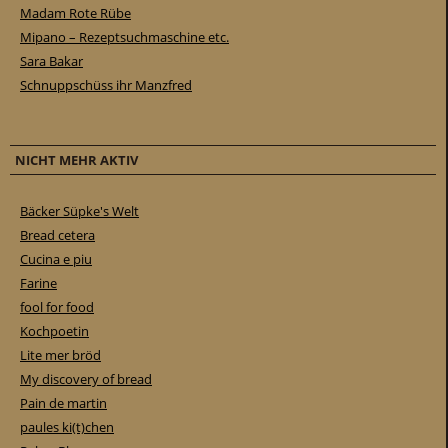
Madam Rote Rübe
Mipano – Rezeptsuchmaschine etc.
Sara Bakar
Schnuppschüss ihr Manzfred
NICHT MEHR AKTIV
Bäcker Süpke's Welt
Bread cetera
Cucina e piu
Farine
fool for food
Kochpoetin
Lite mer bröd
My discovery of bread
Pain de martin
paules ki(t)chen