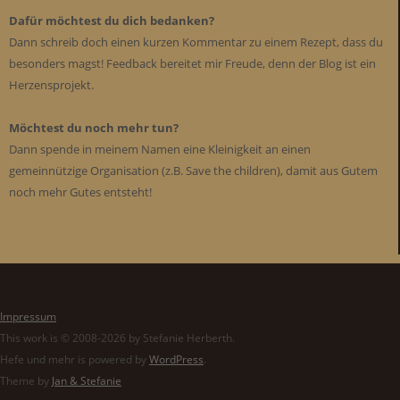
Dafür möchtest du dich bedanken?
Dann schreib doch einen kurzen Kommentar zu einem Rezept, dass du
besonders magst! Feedback bereitet mir Freude, denn der Blog ist ein
Herzensprojekt.
Möchtest du noch mehr tun?
Dann spende in meinem Namen eine Kleinigkeit an einen
gemeinnützige Organisation (z.B. Save the children), damit aus Gutem
noch mehr Gutes entsteht!
Impressum
This work is © 2008-2026 by Stefanie Herberth.
Hefe und mehr is powered by
WordPress
.
Theme by
Jan & Stefanie