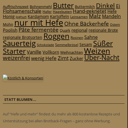
Butter
Dinkel
Ei
Auffrischrezept
Bohnenmehl
Buttermilch
Flohsamenschale
Hand-geknetet
Hefe
Hafer
Hagebutten
Malz
Mandeln
Honig
Kardamom
Kartoffeln
Leinsamen
Joghurt
nur mit Hefe
Ohne Bäckerhefe
Mohn
Ostern
Pâte fermentée
Poolish
regional
Quark
regionale Brote
Roggen
Sahne
regionale Brotsorten
Rosinen
Sauerteig
Süßer
Sesam
Schokolade
Semmelbrösel
Weizen
Starter
Vanille
Vollkorn
Weihnachten
Über-Nacht
weizenfrei
Zimt
wenig Hefe
Zucker
STATT BLUMEN…
Auf “Hefe und mehr” findest du mehr als 800 kostenlose Rezepte und
Unterstützung bei allen Brotback-Fragen – ganz ohne Werbung.