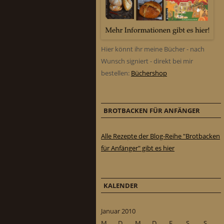
Hier könnt ihr meine Bücher - nach
Wunsch signiert - direkt bei mir
bestellen:
Büchershop
BROTBACKEN FÜR ANFÄNGER
Alle Rezepte der Blog-Reihe "Brotbacken
für Anfänger" gibt es hier
KALENDER
Januar 2010
M
D
M
D
F
S
S