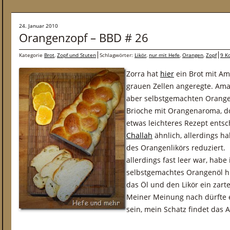
24. Januar 2010
Orangenzopf – BBD # 26
Kategorie
Brot
,
Zopf und Stuten
Schlagwörter:
Likör
,
nur mit Hefe
,
Orangen
,
Zopf
9 K
Zorra hat
hier
ein Brot mit Am
grauen Zellen angeregte. Ama
aber selbstgemachten Orangen
Brioche mit Orangenaroma, do
etwas leichteres Rezept entsc
Challah
ähnlich, allerdings h
des Orangenlikörs reduziert. 
allerdings fast leer war, habe
selbstgemachtes Orangenöl hi
das Öl und den Likör ein za
Meiner Meinung nach dürfte es
sein, mein Schatz findet das 