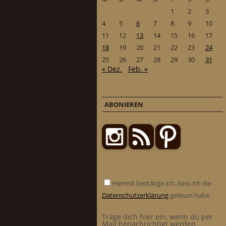
1
2
3
4
5
6
7
8
9
10
11
12
13
14
15
16
17
18
19
20
21
22
23
24
25
26
27
28
29
30
31
« Dez.
Feb. »
ABONIEREN
Hiermit bestätige ich, dass ich die
Datenschutzerklärung
gelesen habe.
Trage dich hier ein, wenn du per
Mail benachrichtigt werden