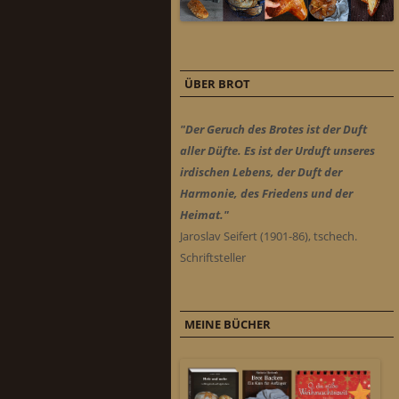
ÜBER BROT
"Der Geruch des Brotes ist der Duft
aller Düfte. Es ist der Urduft unseres
irdischen Lebens, der Duft der
Harmonie, des Friedens und der
Heimat."
Jaroslav Seifert (1901-86), tschech.
Schriftsteller
MEINE BÜCHER