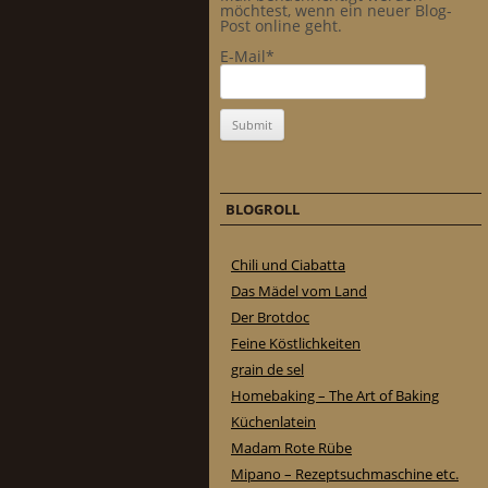
möchtest, wenn ein neuer Blog-
Post online geht.
E-Mail*
BLOGROLL
Chili und Ciabatta
Das Mädel vom Land
Der Brotdoc
Feine Köstlichkeiten
grain de sel
Homebaking – The Art of Baking
Küchenlatein
Madam Rote Rübe
Mipano – Rezeptsuchmaschine etc.