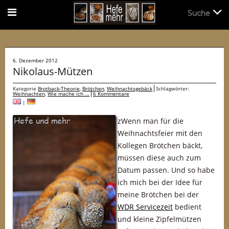
Suche
Suche
6. Dezember 2012
Nikolaus-Mützen
Kategorie
Brotback-Theorie
,
Brötchen
,
Weihnachtsgebäck
Schlagwörter:
Weihnachten
,
Wie mache ich ...
6 Kommentare
|
z
Wenn man für die
Weihnachtsfeier mit den
Kollegen Brötchen bäckt,
müssen diese auch zum
Datum passen. Und so habe
ich mich bei der Idee für
meine Brötchen bei der
WDR Servicezeit
bedient
und kleine Zipfelmützen