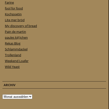
Farine
fool for food
Kochpoetin
Lite mer bröd
My discovery of bread
Pain de martin
paules ki(t)chen
Rekas Blog
Schlammdackel
Trollenland
Weekend Loafer
Wild Yeast
ARCHIV
Archiv