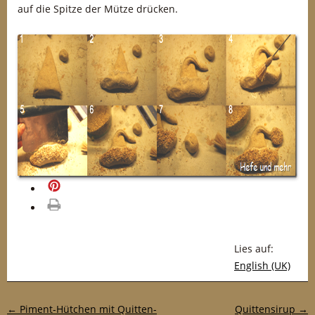
auf die Spitze der Mütze drücken.
merken
drucken
Lies auf:
English (UK)
Post-Navigation
←
Piment-Hütchen mit Quitten-
Quittensirup
→