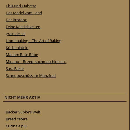
Chili und Ciabatta
Das Mädel vom Land
Der Brotdoc
Feine Köstlichkeiten
grain de sel
Homebaking – The Art of Baking
Küchenlatein
Madam Rote Rübe
Mipano – Rezeptsuchmaschine etc.
Sara Bakar
Schnuppschüss ihr Manzfred
NICHT MEHR AKTIV
Bäcker Süpke's Welt
Bread cetera
Cucina e piu