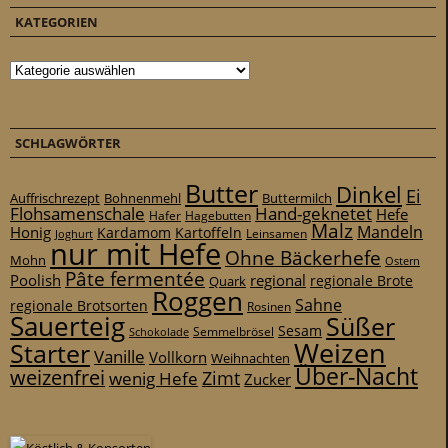
KATEGORIEN
Kategorien
SCHLAGWÖRTER
Butter
Dinkel
Ei
Auffrischrezept
Bohnenmehl
Buttermilch
Flohsamenschale
Hand-geknetet
Hefe
Hafer
Hagebutten
Malz
Mandeln
Honig
Kardamom
Kartoffeln
Leinsamen
Joghurt
nur mit Hefe
Ohne Bäckerhefe
Mohn
Ostern
Pâte fermentée
Poolish
regional
Quark
regionale Brote
Roggen
Sahne
regionale Brotsorten
Rosinen
Sauerteig
Süßer
Sesam
Schokolade
Semmelbrösel
Weizen
Starter
Vanille
Vollkorn
Weihnachten
Über-Nacht
weizenfrei
Zimt
wenig Hefe
Zucker