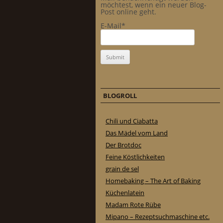
möchtest, wenn ein neuer Blog-
Post online geht.
E-Mail*
BLOGROLL
Chili und Ciabatta
Das Mädel vom Land
Der Brotdoc
Feine Köstlichkeiten
grain de sel
Homebaking – The Art of Baking
Küchenlatein
Madam Rote Rübe
Mipano – Rezeptsuchmaschine etc.