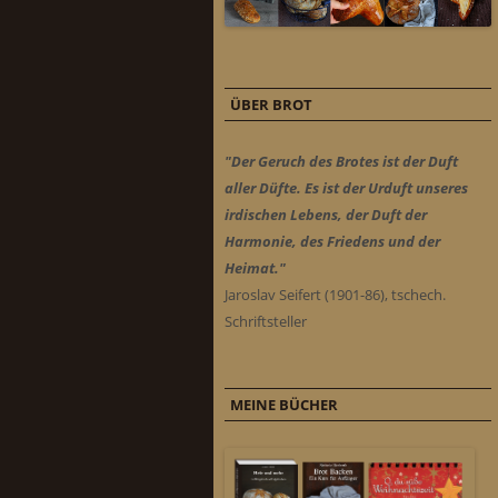
ÜBER BROT
"Der Geruch des Brotes ist der Duft
aller Düfte. Es ist der Urduft unseres
irdischen Lebens, der Duft der
Harmonie, des Friedens und der
Heimat."
Jaroslav Seifert (1901-86), tschech.
Schriftsteller
MEINE BÜCHER