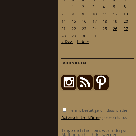
1
2
3
4
5
6
7
8
9
10
11
12
13
14
15
16
17
18
19
20
21
22
23
24
25
26
27
28
29
30
31
« Dez.
Feb. »
ABONIEREN
Hiermit bestätige ich, dass ich die
Datenschutzerklärung
gelesen habe.
Trage dich hier ein, wenn du per
Mail benachrichtigt werden