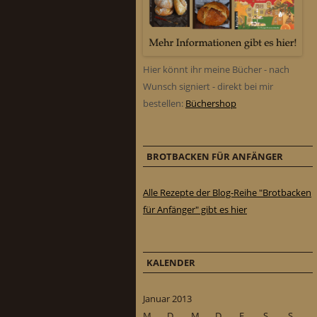
Hier könnt ihr meine Bücher - nach
Wunsch signiert - direkt bei mir
bestellen:
Büchershop
BROTBACKEN FÜR ANFÄNGER
Alle Rezepte der Blog-Reihe "Brotbacken
für Anfänger" gibt es hier
KALENDER
Januar 2013
M
D
M
D
F
S
S