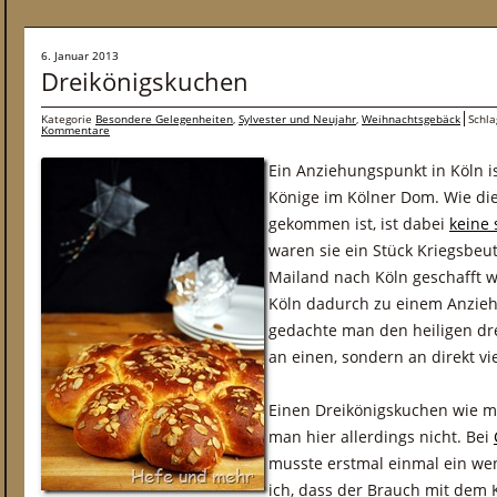
6. Januar 2013
Dreikönigskuchen
Kategorie
Besondere Gelegenheiten
,
Sylvester und Neujahr
,
Weihnachtsgebäck
Schl
Kommentare
Ein Anziehungspunkt in Köln is
Könige im Kölner Dom. Wie die
gekommen ist, ist dabei
keine 
waren sie ein Stück Kriegsbeu
Mailand nach Köln geschafft w
Köln dadurch zu einem Anzieh
gedachte man den heiligen drei
an einen, sondern an direkt vi
Einen Dreikönigskuchen wie ma
man hier allerdings nicht. Bei
musste erstmal einmal ein we
ich, dass der Brauch mit dem 