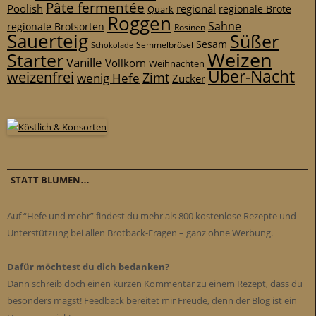
Pâte fermentée
Poolish
regional
Quark
regionale Brote
Roggen
Sahne
regionale Brotsorten
Rosinen
Sauerteig
Süßer
Sesam
Schokolade
Semmelbrösel
Weizen
Starter
Vanille
Vollkorn
Weihnachten
Über-Nacht
weizenfrei
Zimt
wenig Hefe
Zucker
STATT BLUMEN…
Auf “Hefe und mehr” findest du mehr als 800 kostenlose Rezepte und
Unterstützung bei allen Brotback-Fragen – ganz ohne Werbung.
Dafür möchtest du dich bedanken?
Dann schreib doch einen kurzen Kommentar zu einem Rezept, dass du
besonders magst! Feedback bereitet mir Freude, denn der Blog ist ein