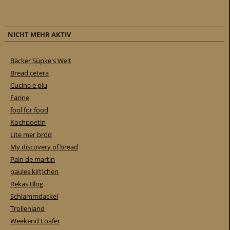
NICHT MEHR AKTIV
Bäcker Süpke's Welt
Bread cetera
Cucina e piu
Farine
fool for food
Kochpoetin
Lite mer bröd
My discovery of bread
Pain de martin
paules ki(t)chen
Rekas Blog
Schlammdackel
Trollenland
Weekend Loafer