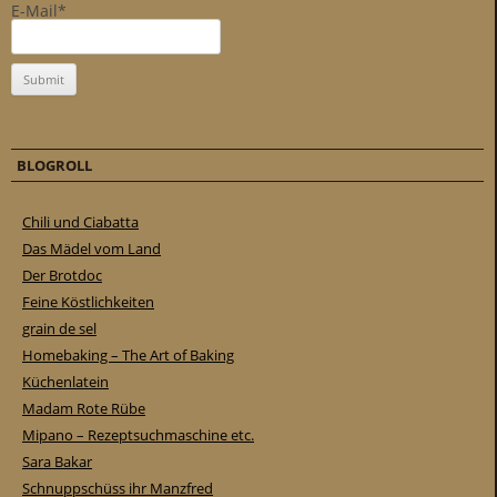
E-Mail*
BLOGROLL
Chili und Ciabatta
Das Mädel vom Land
Der Brotdoc
Feine Köstlichkeiten
grain de sel
Homebaking – The Art of Baking
Küchenlatein
Madam Rote Rübe
Mipano – Rezeptsuchmaschine etc.
Sara Bakar
Schnuppschüss ihr Manzfred