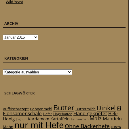
Wild Yeast
ARCHIV
Archiv
KATEGORIEN
Kategorien
SCHLAGWÖRTER
Butter
Dinkel
Ei
Auffrischrezept
Bohnenmehl
Buttermilch
Flohsamenschale
Hand-geknetet
Hefe
Hafer
Hagebutten
Malz
Mandeln
Honig
Kardamom
Kartoffeln
Leinsamen
Joghurt
nur mit Hefe
Ohne Bäckerhefe
Mohn
Ostern