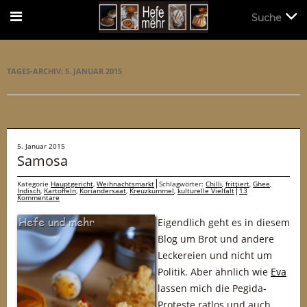
Suche
Suche
TAGES-ARCHIV:
5. JANUAR 2015
5. Januar 2015
Samosa
Kategorie
Hauptgericht
,
Weihnachtsmarkt
Schlagwörter:
Chilli
,
frittiert
,
Ghee
,
Indisch
,
Kartoffeln
,
Koriandersaat
,
Kreuzkümmel
,
kulturelle Vielfalt
13
Kommentare
Eigendlich geht es in diesem
Blog um Brot und andere
Leckereien und nicht um
Politik. Aber ähnlich wie
Eva
lassen mich die Pegida-
Proteste ratlos und auch