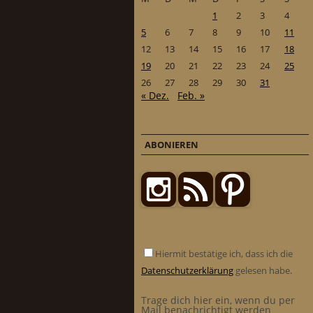
1
2
3
4
5
6
7
8
9
10
11
12
13
14
15
16
17
18
19
20
21
22
23
24
25
26
27
28
29
30
31
« Dez.
Feb. »
ABONIEREN
Hiermit bestätige ich, dass ich die
Datenschutzerklärung
gelesen habe.
Trage dich hier ein, wenn du per
Mail benachrichtigt werden