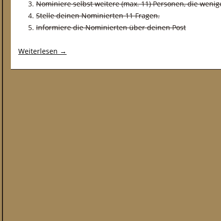
Nominiere selbst weitere (max. 11) Personen, die wenig
Stelle deinen Nominierten 11 Fragen.
Informiere die Nominierten über deinen Post
Weiterlesen
→