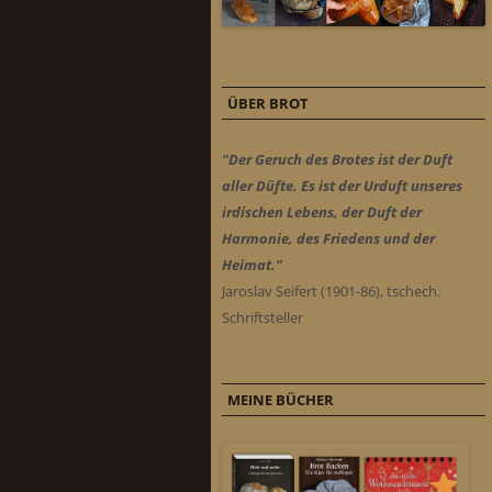
ÜBER BROT
"Der Geruch des Brotes ist der Duft
aller Düfte. Es ist der Urduft unseres
irdischen Lebens, der Duft der
Harmonie, des Friedens und der
Heimat."
Jaroslav Seifert (1901-86), tschech.
Schriftsteller
MEINE BÜCHER