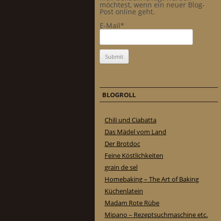
möchtest, wenn ein neuer Blog-
Post online geht.
E-Mail*
BLOGROLL
Chili und Ciabatta
Das Mädel vom Land
Der Brotdoc
Feine Köstlichkeiten
grain de sel
Homebaking – The Art of Baking
Küchenlatein
Madam Rote Rübe
Mipano – Rezeptsuchmaschine etc.