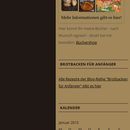
Hier könnt ihr meine Bücher - nach
Wunsch signiert - direkt bei mir
bestellen:
Büchershop
BROTBACKEN FÜR ANFÄNGER
Alle Rezepte der Blog-Reihe "Brotbacken
für Anfänger" gibt es hier
KALENDER
Januar 2015
M
D
M
D
F
S
S