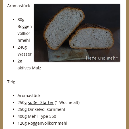
Aromastück
80g
Roggen
vollkor
nmehl
240g
Wasser
2g
aktives Malz
Teig
Aromastück
250g
süßer Starter
(1 Woche alt)
250g Dinkelvollkornmehl
400g Mehl Type 550
120g Roggenvollkornmehl