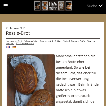
Suche
Suche
21. Februar 2016
Restle-Brot
Kategorie
Brot
Schlagwörter:
Aromastück
,
Butter
,
Dinkel
,
Roggen
,
Süßer Starter
,
Weizen
17 Kommentare
|
Manchmal entstehen die
besten Brote eher
ungeplant. So wie bei
diesem Brot, das eher für
die Resteverwertung
gedacht war: Beim Irländer
hatte ich ein etwas
größeres Aromastück
angesetzt, damit sich der