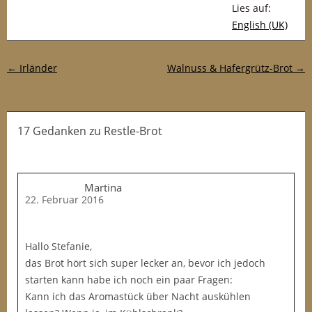
Lies auf:
English (UK)
Post-Navigation
←
Irländer
Walnuss & Hafergrütz-Brot
→
17 Gedanken
zu
Restle-Brot
Martina
22. Februar 2016
Hallo Stefanie,
das Brot hört sich super lecker an, bevor ich jedoch
starten kann habe ich noch ein paar Fragen:
Kann ich das Aromastück über Nacht auskühlen