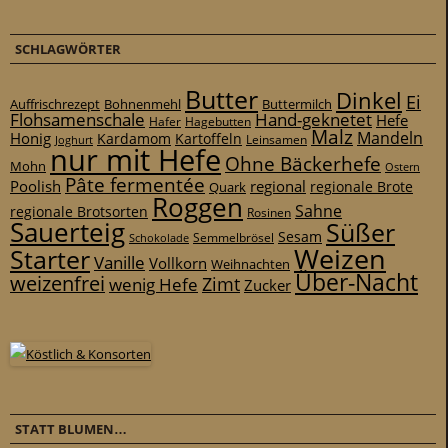
SCHLAGWÖRTER
Butter
Dinkel
Ei
Auffrischrezept
Bohnenmehl
Buttermilch
Flohsamenschale
Hand-geknetet
Hefe
Hafer
Hagebutten
Malz
Mandeln
Honig
Kardamom
Kartoffeln
Leinsamen
Joghurt
nur mit Hefe
Ohne Bäckerhefe
Mohn
Ostern
Pâte fermentée
Poolish
regional
Quark
regionale Brote
Roggen
Sahne
regionale Brotsorten
Rosinen
Sauerteig
Süßer
Sesam
Schokolade
Semmelbrösel
Weizen
Starter
Vanille
Vollkorn
Weihnachten
Über-Nacht
weizenfrei
Zimt
wenig Hefe
Zucker
STATT BLUMEN…