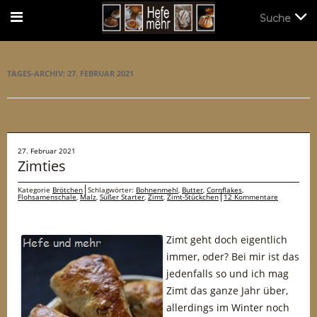
Suche
Suche
TAGES-ARCHIV:
27. FEBRUAR 2021
27. Februar 2021
Zimties
Kategorie
Brötchen
Schlagwörter:
Bohnenmehl
,
Butter
,
Cornflakes
,
Flohsamenschale
,
Malz
,
Süßer Starter
,
Zimt
,
Zimt-Stückchen
12 Kommentare
Zimt geht doch eigentlich
immer, oder? Bei mir ist das
jedenfalls so und ich mag
Zimt das ganze Jahr über,
allerdings im Winter noch