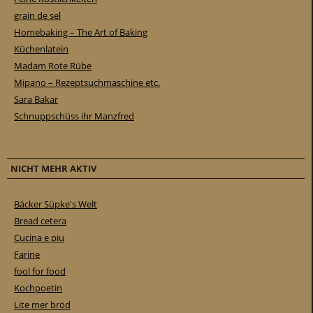
grain de sel
Homebaking – The Art of Baking
Küchenlatein
Madam Rote Rübe
Mipano – Rezeptsuchmaschine etc.
Sara Bakar
Schnuppschüss ihr Manzfred
NICHT MEHR AKTIV
Bäcker Süpke's Welt
Bread cetera
Cucina e piu
Farine
fool for food
Kochpoetin
Lite mer bröd