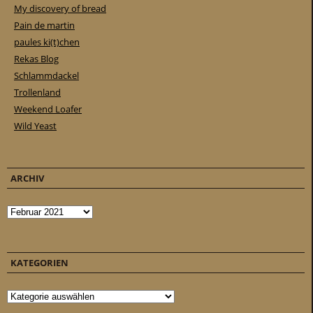
My discovery of bread
Pain de martin
paules ki(t)chen
Rekas Blog
Schlammdackel
Trollenland
Weekend Loafer
Wild Yeast
ARCHIV
Archiv
KATEGORIEN
Kategorien