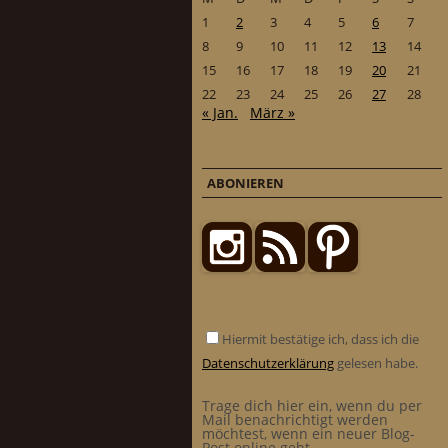
1
2
3
4
5
6
7
8
9
10
11
12
13
14
15
16
17
18
19
20
21
22
23
24
25
26
27
28
« Jan.
März »
ABONIEREN
Hiermit bestätige ich, dass ich die
Datenschutzerklärung
gelesen habe.
Trage dich hier ein, wenn du per
Mail benachrichtigt werden
möchtest, wenn ein neuer Blog-
Post online geht.