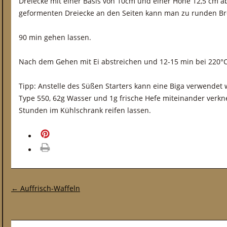
Dreiecke mit einer Basis von 10cm und einer Höhe 12,5 cm abg
geformenten Dreiecke an den Seiten kann man zu runden Brö
90 min gehen lassen.
Nach dem Gehen mit Ei abstreichen und 12-15 min bei 220°
Tipp: Anstelle des Süßen Starters kann eine Biga verwende
Type 550, 62g Wasser und 1g frische Hefe miteinander verkne
Stunden im Kühlschrank reifen lassen.
merken
drucken
Post-Navigation
←
Auffrisch-Waffeln