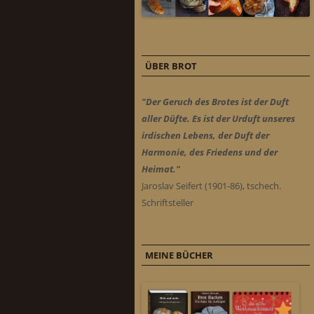
ÜBER BROT
"Der Geruch des Brotes ist der Duft
aller Düfte. Es ist der Urduft unseres
irdischen Lebens, der Duft der
Harmonie, des Friedens und der
Heimat."
Jaroslav Seifert (1901-86), tschech.
Schriftsteller
MEINE BÜCHER