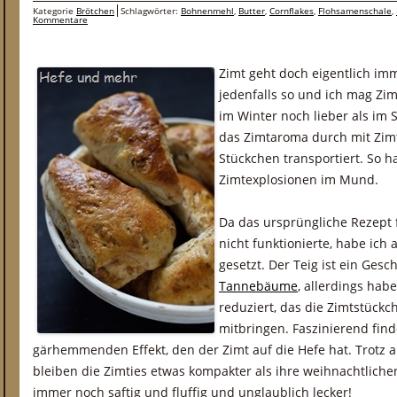
Kategorie
Brötchen
Schlagwörter:
Bohnenmehl
,
Butter
,
Cornflakes
,
Flohsamenschale
,
Kommentare
Zimt geht doch eigentlich imm
jedenfalls so und ich mag Zim
im Winter noch lieber als im
das Zimtaroma durch mit Zimt
Stückchen transportiert. So 
Zimtexplosionen im Mund.
Da das ursprüngliche Rezept 
nicht funktionierte, habe ich
gesetzt. Der Teig ist ein Ges
Tannebäume
, allerdings hab
reduziert, das die Zimtstüc
mitbringen. Faszinierend finde
gärhemmenden Effekt, den der Zimt auf die Hefe hat. Trotz
bleiben die Zimties etwas kompakter als ihre weihnachtliche
immer noch saftig und fluffig und unglaublich lecker!