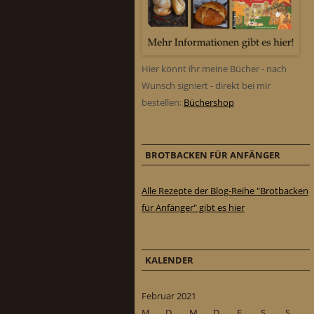
Hier könnt ihr meine Bücher - nach
Wunsch signiert - direkt bei mir
bestellen:
Büchershop
BROTBACKEN FÜR ANFÄNGER
Alle Rezepte der Blog-Reihe "Brotbacken
für Anfänger" gibt es hier
KALENDER
Februar 2021
M
D
M
D
F
S
S