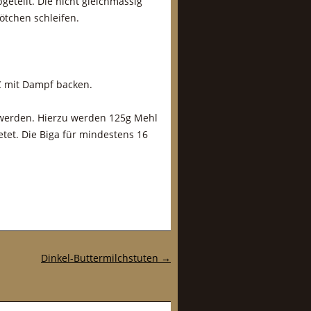
eteilt. Die nicht gleichmässig
tchen schleifen.
C mit Dampf backen.
t werden. Hierzu werden 125g Mehl
tet. Die Biga für mindestens 16
Dinkel-Buttermilchstuten
→