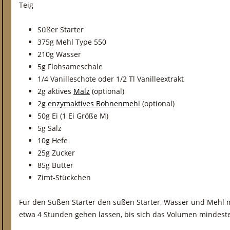
Teig
Süßer Starter
375g Mehl Type 550
210g Wasser
5g Flohsameschale
1/4 Vanilleschote oder 1/2 Tl Vanilleextrakt
2g aktives
Malz
(optional)
2g
enzymaktives Bohnenmehl
(optional)
50g Ei (1 Ei Größe M)
5g Salz
10g Hefe
25g Zucker
85g Butter
Zimt-Stückchen
Für den Süßen Starter den süßen Starter, Wasser und Mehl m
etwa 4 Stunden gehen lassen, bis sich das Volumen mindest