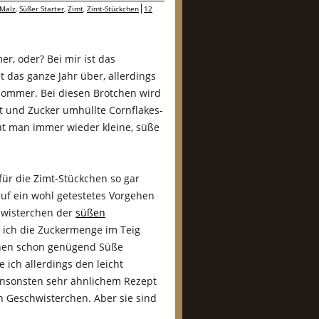
Malz
,
Süßer Starter
,
Zimt
,
Zimt-Stückchen
12
er, oder? Bei mir ist das
t das ganze Jahr über, allerdings
 Sommer. Bei diesen Brötchen wird
 und Zucker umhüllte Cornflakes-
hat man immer wieder kleine, süße
für die Zimt-Stückchen so gar
 auf ein wohl getestetes Vorgehen
chwisterchen der
süßen
e ich die Zuckermenge im Teig
kchen schon genügend Süße
 ich allerdings den leicht
 ansonsten sehr ähnlichem Rezept
n Geschwisterchen. Aber sie sind