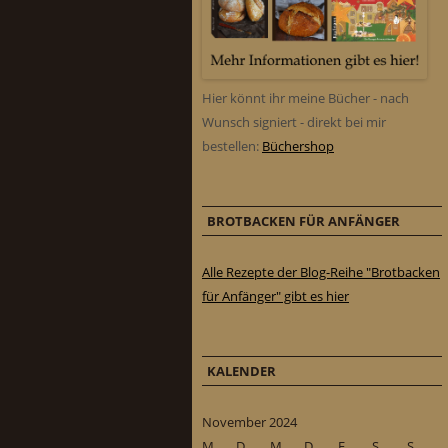
Hier könnt ihr meine Bücher - nach
Wunsch signiert - direkt bei mir
bestellen:
Büchershop
BROTBACKEN FÜR ANFÄNGER
Alle Rezepte der Blog-Reihe "Brotbacken
für Anfänger" gibt es hier
KALENDER
November 2024
M
D
M
D
F
S
S