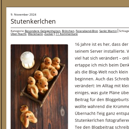
9. November 2024
Stutenkerlchen
Kategorie
Besondere Gelegenheiten
,
Brötchen
,
Feierabend-Brot
,
Sankt Martin
Schlag
Über-Nacht
,
Weckmann
,
Zucker
11 Kommentare
16 Jahre ist es her, dass de
seinem Server installierte. 
viel hat sich verändert – o
ertappe ich mich beim Denk
als die Blog-Welt noch klei
beginnen. Auch das Schreib
verändert: Im Alltag mit kl
einiges, was gute Pläne übe
Beitrag für den Bloggeburts
wollte während die Krümme
Übernacht-Teig ganz entspa
Stutenkerlchen fotografiere
Tee den Blogbeitrag schreib