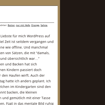
wörter:
Butter
,
nur mit Hefe
,
Orange
,
Sahne
,
r Liebste für mich WordPress auf
Viel Zeit ist seitdem vergangen und
nline wie offline. Und manchmal
en von Sätzen, die mit “damals,
n und übersichtlich war…”
en und Backen hat sich
einen Kindern passiert doch
r den Haufen wirft. Auch der
tag hatte ich anders geplant. Ich
lchen im Kindergarten sind den
nnt backen, die kleinen
n und gemütlich mit einer Tasse
en. Fügt in das mentale Bild ruhig