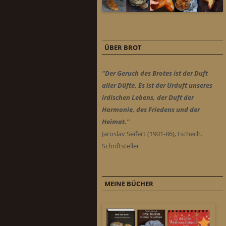
ÜBER BROT
"Der Geruch des Brotes ist der Duft
aller Düfte. Es ist der Urduft unseres
irdischen Lebens, der Duft der
Harmonie, des Friedens und der
Heimat."
Jaroslav Seifert (1901-86), tschech.
Schriftsteller
MEINE BÜCHER