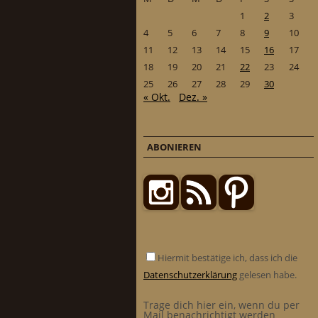
1
2
3
4
5
6
7
8
9
10
11
12
13
14
15
16
17
18
19
20
21
22
23
24
25
26
27
28
29
30
« Okt.
Dez. »
ABONIEREN
Hiermit bestätige ich, dass ich die
Datenschutzerklärung
gelesen habe.
Trage dich hier ein, wenn du per
Mail benachrichtigt werden