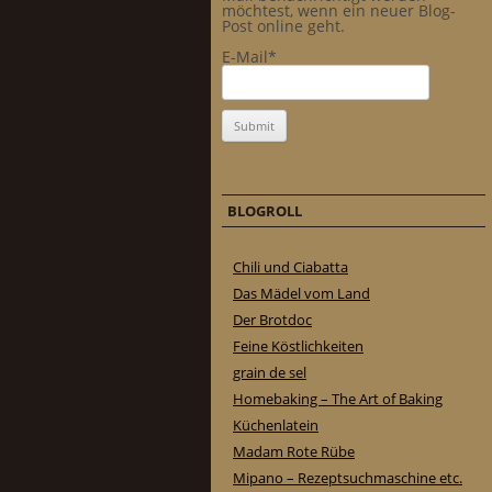
möchtest, wenn ein neuer Blog-
Post online geht.
E-Mail*
BLOGROLL
Chili und Ciabatta
Das Mädel vom Land
Der Brotdoc
Feine Köstlichkeiten
grain de sel
Homebaking – The Art of Baking
Küchenlatein
Madam Rote Rübe
Mipano – Rezeptsuchmaschine etc.