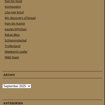
fool for food
Kochpoetin
Lite mer bröd
My discovery of bread
Pain de martin
paules ki(t)chen
Rekas Blog
Schlammdackel
Trollenland
Weekend Loafer
Wild Yeast
ARCHIV
Archiv
KATEGORIEN