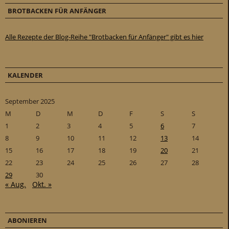
BROTBACKEN FÜR ANFÄNGER
Alle Rezepte der Blog-Reihe "Brotbacken für Anfänger" gibt es hier
KALENDER
September 2025
M
D
M
D
F
S
S
1
2
3
4
5
6
7
8
9
10
11
12
13
14
15
16
17
18
19
20
21
22
23
24
25
26
27
28
29
30
« Aug.
Okt. »
ABONIEREN