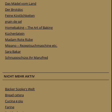
Das Mädel vom Land
Der Brotdoc
Feine Köstlichkeiten
grain de sel
Homebaking – The Art of Baking
Küchenlatein
Madam Rote Rübe
Mipano – Rezeptsuchmaschine etc.
Sara Bakar
Schnuppschüss ihr Manzfred
NICHT MEHR AKTIV
Bäcker Süpke's Welt
Bread cetera
Cucina e piu
Farine