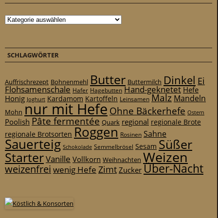
Kategorien
SCHLAGWÖRTER
Butter
Dinkel
Ei
Auffrischrezept
Bohnenmehl
Buttermilch
Flohsamenschale
Hand-geknetet
Hefe
Hafer
Hagebutten
Malz
Mandeln
Honig
Kardamom
Kartoffeln
Leinsamen
Joghurt
nur mit Hefe
Ohne Bäckerhefe
Mohn
Ostern
Pâte fermentée
Poolish
regional
Quark
regionale Brote
Roggen
Sahne
regionale Brotsorten
Rosinen
Sauerteig
Süßer
Sesam
Schokolade
Semmelbrösel
Weizen
Starter
Vanille
Vollkorn
Weihnachten
Über-Nacht
weizenfrei
Zimt
wenig Hefe
Zucker