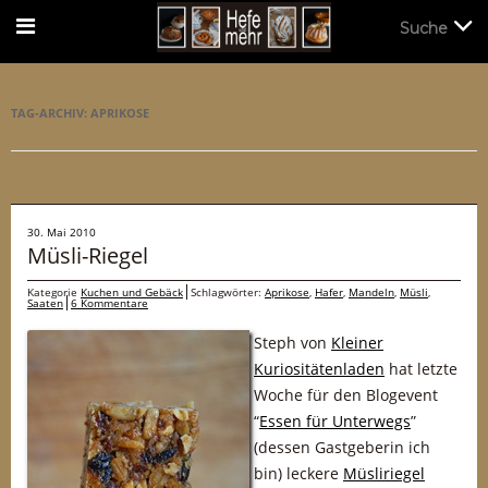
Suche
Suche
TAG-ARCHIV:
APRIKOSE
30. Mai 2010
Müsli-Riegel
Kategorie
Kuchen und Gebäck
Schlagwörter:
Aprikose
,
Hafer
,
Mandeln
,
Müsli
,
Saaten
6 Kommentare
Steph von
Kleiner
Kuriositätenladen
hat letzte
Woche für den Blogevent
“
Essen für Unterwegs
”
(dessen Gastgeberin ich
bin) leckere
Müsliriegel