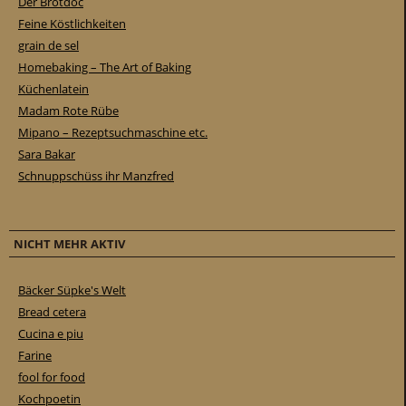
Der Brotdoc
Feine Köstlichkeiten
grain de sel
Homebaking – The Art of Baking
Küchenlatein
Madam Rote Rübe
Mipano – Rezeptsuchmaschine etc.
Sara Bakar
Schnuppschüss ihr Manzfred
NICHT MEHR AKTIV
Bäcker Süpke's Welt
Bread cetera
Cucina e piu
Farine
fool for food
Kochpoetin