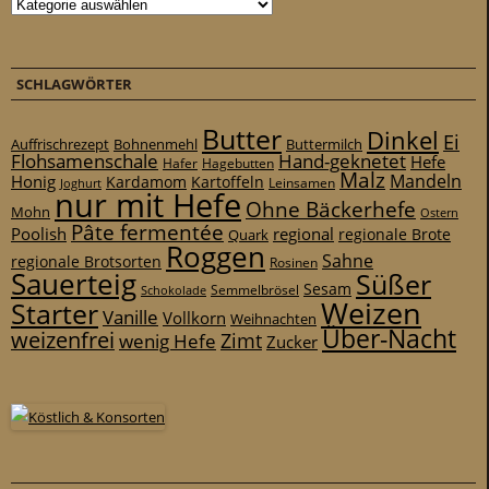
Kategorien
SCHLAGWÖRTER
Butter
Dinkel
Ei
Auffrischrezept
Bohnenmehl
Buttermilch
Flohsamenschale
Hand-geknetet
Hefe
Hafer
Hagebutten
Malz
Mandeln
Honig
Kardamom
Kartoffeln
Leinsamen
Joghurt
nur mit Hefe
Ohne Bäckerhefe
Mohn
Ostern
Pâte fermentée
Poolish
regional
Quark
regionale Brote
Roggen
Sahne
regionale Brotsorten
Rosinen
Sauerteig
Süßer
Sesam
Schokolade
Semmelbrösel
Weizen
Starter
Vanille
Vollkorn
Weihnachten
Über-Nacht
weizenfrei
Zimt
wenig Hefe
Zucker