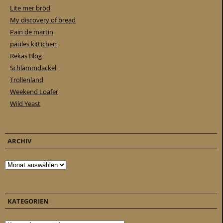
Lite mer bröd
My discovery of bread
Pain de martin
paules ki(t)chen
Rekas Blog
Schlammdackel
Trollenland
Weekend Loafer
Wild Yeast
ARCHIV
Archiv
KATEGORIEN