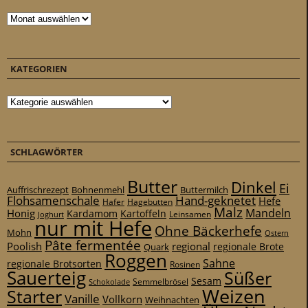
Archiv
KATEGORIEN
Kategorien
SCHLAGWÖRTER
Butter
Dinkel
Ei
Auffrischrezept
Bohnenmehl
Buttermilch
Flohsamenschale
Hand-geknetet
Hefe
Hafer
Hagebutten
Malz
Mandeln
Honig
Kardamom
Kartoffeln
Leinsamen
Joghurt
nur mit Hefe
Ohne Bäckerhefe
Mohn
Ostern
Pâte fermentée
Poolish
regional
Quark
regionale Brote
Roggen
Sahne
regionale Brotsorten
Rosinen
Sauerteig
Süßer
Sesam
Schokolade
Semmelbrösel
Weizen
Starter
Vanille
Vollkorn
Weihnachten