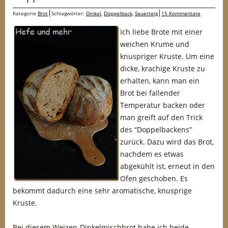
Kategorie
Brot
Schlagwörter:
Dinkel
,
Doppelback
,
Sauerteig
15 Kommentare
Ich liebe Brote mit einer
weichen Krume und
knuspriger Kruste. Um eine
dicke, krachige Kruste zu
erhalten, kann man ein
Brot bei fallender
Temperatur backen oder
man greift auf den Trick
des “Doppelbackens”
zurück. Dazu wird das Brot,
nachdem es etwas
abgekühlt ist, erneut in den
Ofen geschoben. Es
bekommt dadurch eine sehr aromatische, knusprige
Kruste.
Bei diesem Weizen-Dinkelmischbrot habe ich beide