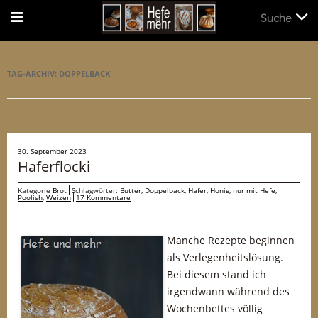
Suche
Suche
TAG-ARCHIV:
DOPPELBACK
30. September 2023
Haferflocki
Kategorie
Brot
Schlagwörter:
Butter
,
Doppelback
,
Hafer
,
Honig
,
nur mit Hefe
,
Poolish
,
Weizen
17 Kommentare
Manche Rezepte beginnen
als Verlegenheitslösung.
Bei diesem stand ich
irgendwann während des
Wochenbettes völlig