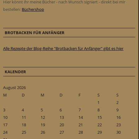
Hier könnt ihr meine Bücher - nach Wunsch signiert - direkt bei mir
bestellen:
Büchershop
BROTBACKEN FÜR ANFÄNGER
Alle Rezepte der Blog-Reihe "Brotbacken für Anfänger" gibt es hier
KALENDER
August 2026
M
D
M
D
F
S
S
1
2
3
4
5
6
7
8
9
10
11
12
13
14
15
16
17
18
19
20
21
22
23
24
25
26
27
28
29
30