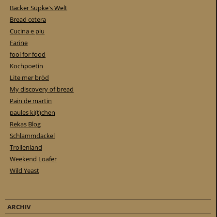
Bäcker Süpke's Welt
Bread cetera
Cucina e piu
Farine
fool for food
Kochpoetin
Lite mer bröd
My discovery of bread
Pain de martin
paules ki(t)chen
Rekas Blog
Schlammdackel
Trollenland
Weekend Loafer
Wild Yeast
ARCHIV