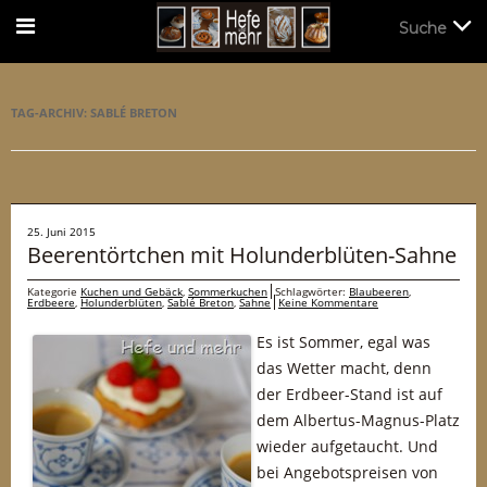
Suche
Suche
TAG-ARCHIV:
SABLÉ BRETON
25. Juni 2015
Beerentörtchen mit Holunderblüten-Sahne
Kategorie
Kuchen und Gebäck
,
Sommerkuchen
Schlagwörter:
Blaubeeren
,
Erdbeere
,
Holunderblüten
,
Sablé Breton
,
Sahne
Keine Kommentare
Es ist Sommer, egal was
das Wetter macht, denn
der Erdbeer-Stand ist auf
dem Albertus-Magnus-Platz
wieder aufgetaucht. Und
bei Angebotspreisen von