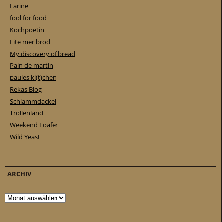
Farine
fool for food
Kochpoetin
Lite mer bröd
My discovery of bread
Pain de martin
paules ki(t)chen
Rekas Blog
Schlammdackel
Trollenland
Weekend Loafer
Wild Yeast
ARCHIV
Archiv