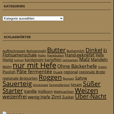
KATEGORIEN
Kategorien
SCHLAGWÖRTER
Butter
Dinkel
Ei
Auffrischrezept
Bohnenmehl
Buttermilch
Flohsamenschale
Hand-geknetet
Hefe
Hafer
Hagebutten
Malz
Mandeln
Honig
Kardamom
Kartoffeln
Leinsamen
Joghurt
nur mit Hefe
Ohne Bäckerhefe
Mohn
Ostern
Pâte fermentée
Poolish
regional
Quark
regionale Brote
Roggen
Sahne
regionale Brotsorten
Rosinen
Sauerteig
Süßer
Sesam
Schokolade
Semmelbrösel
Weizen
Starter
Vanille
Vollkorn
Weihnachten
Über-Nacht
weizenfrei
Zimt
wenig Hefe
Zucker