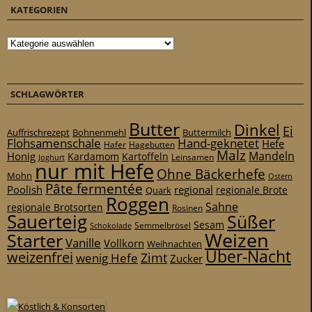
KATEGORIEN
Kategorien
SCHLAGWÖRTER
Butter
Dinkel
Ei
Auffrischrezept
Bohnenmehl
Buttermilch
Flohsamenschale
Hand-geknetet
Hefe
Hafer
Hagebutten
Malz
Mandeln
Honig
Kardamom
Kartoffeln
Leinsamen
Joghurt
nur mit Hefe
Ohne Bäckerhefe
Mohn
Ostern
Pâte fermentée
Poolish
regional
Quark
regionale Brote
Roggen
Sahne
regionale Brotsorten
Rosinen
Sauerteig
Süßer
Sesam
Schokolade
Semmelbrösel
Weizen
Starter
Vanille
Vollkorn
Weihnachten
Über-Nacht
weizenfrei
Zimt
wenig Hefe
Zucker