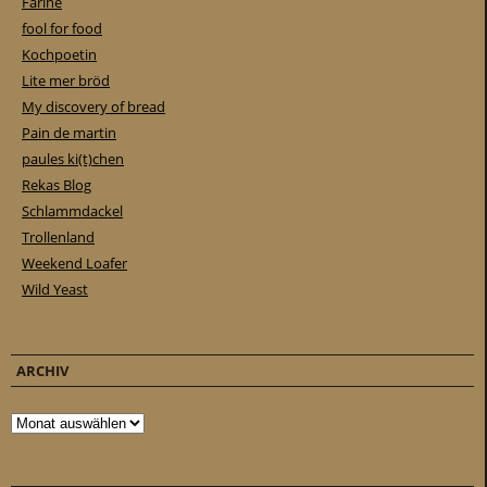
Farine
fool for food
Kochpoetin
Lite mer bröd
My discovery of bread
Pain de martin
paules ki(t)chen
Rekas Blog
Schlammdackel
Trollenland
Weekend Loafer
Wild Yeast
ARCHIV
Archiv