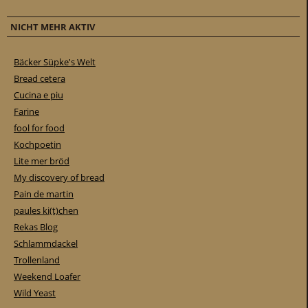
NICHT MEHR AKTIV
Bäcker Süpke's Welt
Bread cetera
Cucina e piu
Farine
fool for food
Kochpoetin
Lite mer bröd
My discovery of bread
Pain de martin
paules ki(t)chen
Rekas Blog
Schlammdackel
Trollenland
Weekend Loafer
Wild Yeast