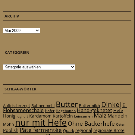
ARCHIV
Archiv
KATEGORIEN
Kategorien
SCHLAGWÖRTER
Butter
Dinkel
Ei
Auffrischrezept
Bohnenmehl
Buttermilch
Flohsamenschale
Hand-geknetet
Hefe
Hafer
Hagebutten
Malz
Mandeln
Honig
Kardamom
Kartoffeln
Leinsamen
Joghurt
nur mit Hefe
Ohne Bäckerhefe
Mohn
Ostern
Pâte fermentée
Poolish
regional
Quark
regionale Brote