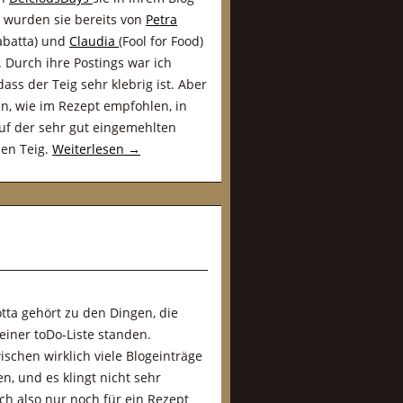
, wurden sie bereits von
Petra
iabatta) und
Claudia
(Fool for Food)
 Durch ihre Postings war ich
ass der Teig sehr klebrig ist. Aber
, wie im Rezept empfohlen, in
uf der sehr gut eingemehlten
den Teig.
Weiterlesen
→
otta gehört zu den Dingen, die
einer toDo-Liste standen.
schen wirklich viele Blogeinträge
, und es klingt nicht sehr
ch also nur noch für ein Rezept