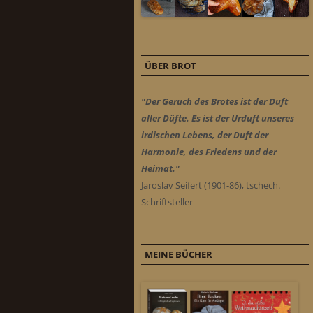
ÜBER BROT
"Der Geruch des Brotes ist der Duft
aller Düfte. Es ist der Urduft unseres
irdischen Lebens, der Duft der
Harmonie, des Friedens und der
Heimat."
Jaroslav Seifert (1901-86), tschech.
Schriftsteller
MEINE BÜCHER