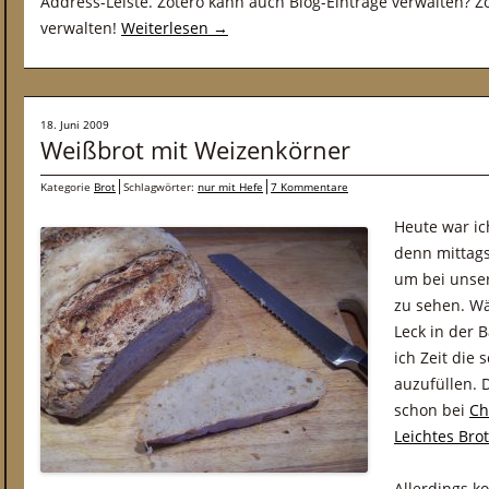
Address-Leiste. Zotero kann auch Blog-Einträge verwalten? 
verwalten!
Weiterlesen
→
18. Juni 2009
Weißbrot mit Weizenkörner
Kategorie
Brot
Schlagwörter:
nur mit Hefe
7 Kommentare
Heute war ic
denn mittags
um bei unse
zu sehen. W
Leck in der 
ich Zeit die
auzufüllen. 
schon bei
Ch
Leichtes Bro
Allerdings k