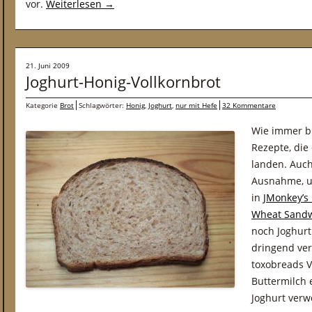
vor.
Weiterlesen
→
21. Juni 2009
Joghurt-Honig-Vollkornbrot
Kategorie
Brot
Schlagwörter:
Honig
,
Joghurt
,
nur mit Hefe
32 Kommentare
Wie immer b
Rezepte, die
landen. Auc
Ausnahme, un
in
JMonkey’s
Wheat Sand
noch Joghurt
dringend ver
toxobreads V
Buttermilch 
Joghurt ver