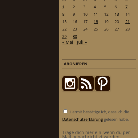
1
2
3
4
5
6
7
8
9
10
11
12
13
14
15
16
17
18
19
20
21
22
23
24
25
26
27
28
29
30
« Mai
Juli »
ABONIEREN
Hiermit bestätige ich, dass ich die
Datenschutzerklärung
gelesen habe.
Trage dich hier ein, wenn du per
Mail benachrichtigt werden