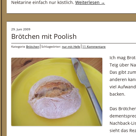
Nektarine einfach nur köstlich.
Weiterlesen
→
29. Juni 2009
Brötchen mit Poolish
Kategorie
Brötchen
Schlagwörter:
nur mit Hefe
11 Kommentare
Ich mag Brot
Teig über Na
Das gibt zum
anderen kan
viel Aufwand
backen.
Das Brötche
dementsprec
Nachback-Lis
sieht das Re