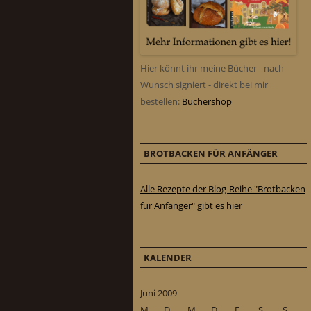
Hier könnt ihr meine Bücher - nach
Wunsch signiert - direkt bei mir
bestellen:
Büchershop
BROTBACKEN FÜR ANFÄNGER
Alle Rezepte der Blog-Reihe "Brotbacken
für Anfänger" gibt es hier
KALENDER
Juni 2009
M
D
M
D
F
S
S