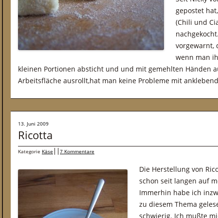
gepostet hat
(Chili und C
nachgekocht.
vorgewarnt, d
wenn man ihn
kleinen Portionen absticht und und mit gemehlten Händen a
Arbeitsfläche ausrollt,hat man keine Probleme mit ankleben
13. Juni 2009
Ricotta
Kategorie
Käse
7 Kommentare
Die Herstellung von Ric
schon seit langen auf m
Immerhin habe ich inzwi
zu diesem Thema gelesen
schwierig. Ich mußte mi