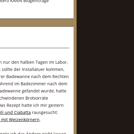
Zotero KANN Blogeinträge
h nur den halben Tagen im Labor,
 sollte der Installatuer kommen,
rer Badewanne nach dem Rechten
ährend im Badezimmer nach dem
Badewanne gefandet wurde, hatte
 schwindenen Brotvorräte
Das Rezept hatte ich mir gestern
ili und Ciabatta
rausgesucht:
t mit Weizenkörnern
.
onnte ich das Ändern nicht lassen