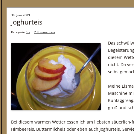
30. Juni 2009
Joghurteis
Kategorie
Eis
2 Kommentare
Das schwülw
Begeisterung
diesem Wett
nicht. Da ve
selbstgemach
Meine Eismas
Maschine mit
Kühlaggreaga
groß und sch
Bei diesem warmen Wetter essen ich am liebsten säuerlich-fri
Himbeereis, Buttermilcheis oder eben auch Joghurteis. Servie