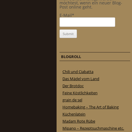
möchtest, wenn ein neuer Blog-
Post online geht.
E-Mail*
BLOGROLL
Chili und Ciabatta
Das Mädel vom Land
Der Brotdoc
Feine Köstlichkeiten
grain de sel
Homebaking – The Art of Baking
Küchenlatein
Madam Rote Rübe
Mipano – Rezeptsuchmaschine etc.