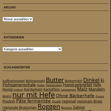
b
ARCHIV
e
r
Archiv
n
i
c
KATEGORIEN
h
t
Kategorien
g
e
k
SCHLAGWÖRTER
o
m
Butter
Dinkel
m
Ei
Auffrischrezept
Bohnenmehl
Buttermilch
Flohsamenschale
Hand-geknetet
Hefe
Hafer
Hagebutten
e
Malz
Mandeln
Honig
Kardamom
Kartoffeln
Leinsamen
Joghurt
n
nur mit Hefe
Ohne Bäckerhefe
Mohn
Ostern
,
Pâte fermentée
Poolish
regional
Quark
regionale Brote
d
Roggen
Sahne
regionale Brotsorten
Rosinen
a