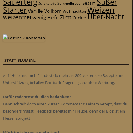
Sauerteig
Süßer
Sesam
Schokolade
Semmelbrösel
d
Weizen
Starter
Vanille
Vollkorn
Weihnachten
e
Über-Nacht
weizenfrei
Zimt
wenig Hefe
Zucker
r
R
i
c
o
t
STATT BLUMEN…
t
a
Auf “Hefe und mehr” findest du mehr als 800 kostenlose Rezepte und
d
Unterstützung bei allen Brotback-Fragen – ganz ohne Werbung.
i
r
Dafür möchtest du dich bedanken?
e
Dann schreib doch einen kurzen Kommentar zu einem Rezept, dass du
k
besonders magst! Feedback bereitet mir Freude, denn der Blog ist ein
t
Herzensprojekt.
w
e
Möchtest du noch mehr tun?