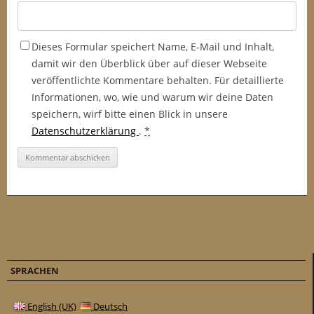
o
t
e
Dieses Formular speichert Name, E-Mail und Inhalt,
i
damit wir den Überblick über auf dieser Webseite
n
veröffentlichte Kommentare behalten. Für detaillierte
e
Informationen, wo, wie und warum wir deine Daten
a
speichern, wirf bitte einen Blick in unsere
n
Datenschutzerklärung
.
*
d
e
r
O
b
e
r
f
SPRACHEN
l
ä
English (UK)
Deutsch
c