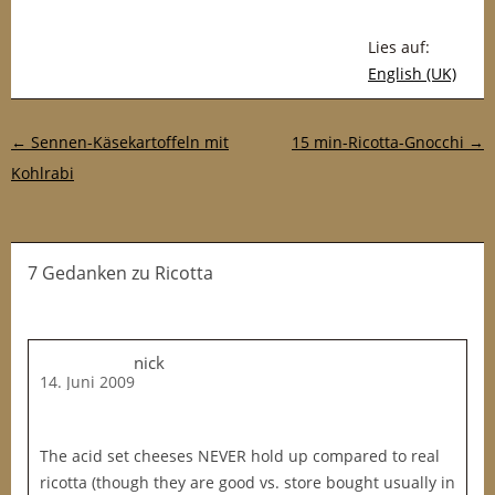
0
g
Lies auf:
V
English (UK)
o
l
l
Post-Navigation
←
Sennen-Käsekartoffeln mit
15 min-Ricotta-Gnocchi
→
m
Kohlrabi
i
l
c
h
7 Gedanken
zu
Ricotta
(
B
i
nick
o
14. Juni 2009
v
o
l
The acid set cheeses NEVER hold up compared to real
l
ricotta (though they are good vs. store bought usually in