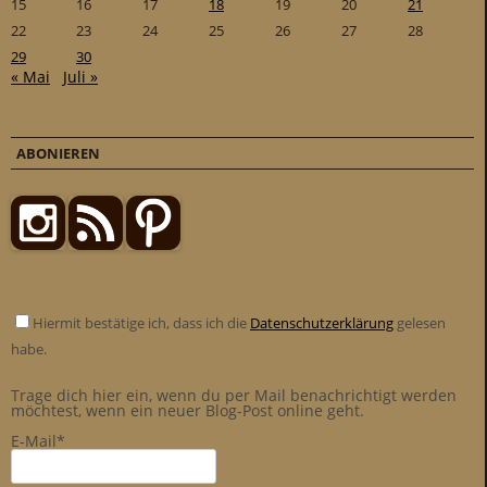
15
16
17
18
19
20
21
n
22
23
24
25
26
27
28
.
29
30
« Mai
Juli »
S
o
l
ABONIEREN
l
i
m
K
ü
h
l
Hiermit bestätige ich, dass ich die
Datenschutzerklärung
gelesen
s
habe.
c
Trage dich hier ein, wenn du per Mail benachrichtigt werden
h
möchtest, wenn ein neuer Blog-Post online geht.
r
E-Mail*
a
n