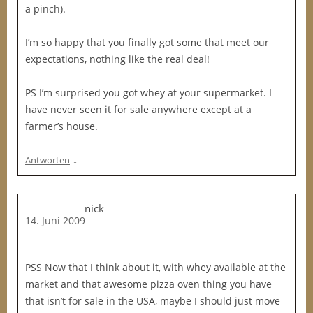
m
a pinch).
i
l
I’m so happy that you finally got some that meet our
c
expectations, nothing like the real deal!
h
v
PS I’m surprised you got whey at your supermarket. I
o
have never seen it for sale anywhere except at a
n
farmer’s house.
R
e
↓
Antworten
w
e
m
nick
14. Juni 2009
i
t
3
PSS Now that I think about it, with whey available at the
,
market and that awesome pizza oven thing you have
8
that isn’t for sale in the USA, maybe I should just move
%