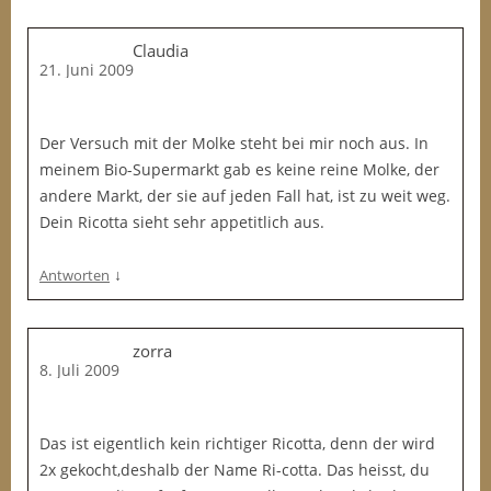
h
i
Claudia
n
21. Juni 2009
e
i
n
Der Versuch mit der Molke steht bei mir noch aus. In
e
meinem Bio-Supermarkt gab es keine reine Molke, der
m
andere Markt, der sie auf jeden Fall hat, ist zu weit weg.
T
Dein Ricotta sieht sehr appetitlich aus.
o
p
↓
Antworten
f
a
u
zorra
f
8. Juli 2009
e
t
Das ist eigentlich kein richtiger Ricotta, denn der wird
w
2x gekocht,deshalb der Name Ri-cotta. Das heisst, du
a