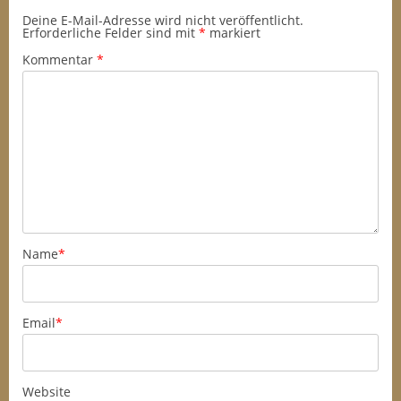
h
Deine E-Mail-Adresse wird nicht veröffentlicht.
d
Erforderliche Felder sind mit
*
markiert
i
Kommentar
*
e
a
u
s
g
e
f
a
l
Name
*
l
e
n
Email
*
e
n
P
r
Website