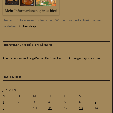
u
n
d
e
Hier könnt ihr meine Bücher - nach Wunsch signiert - direkt bei mir
n
bestellen:
Büchershop
a
b
t
BROTBACKEN FÜR ANFÄNGER
r
o
Alle Rezepte der Blog-Reihe "Brotbacken für Anfänger" gibt es hier
p
f
e
KALENDER
n
l
Juni 2009
a
M
D
M
D
F
S
S
s
1
2
3
4
5
6
7
s
8
9
10
11
12
13
14
e