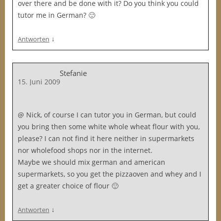
over there and be done with it? Do you think you could
F
tutor me in German? 🙂
e
t
↓
Antworten
t
)
Stefanie
M
15. Juni 2009
o
l
@ Nick, of course I can tutor you in German, but could
k
you bring then some white whole wheat flour with you,
e
please? I can not find it here neither in supermarkets
u
nor wholefood shops nor in the internet.
n
Maybe we should mix german and american
d
supermarkets, so you get the pizzaoven and whey and I
M
get a greater choice of flour 🙂
i
l
↓
c
Antworten