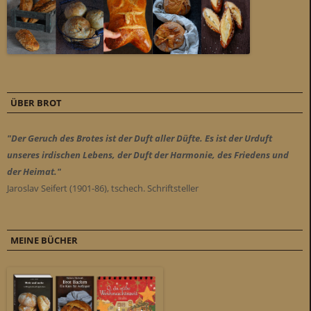
e
b
s
c
h
ö
ÜBER BROT
p
f
"Der Geruch des Brotes ist der Duft aller Düfte. Es ist der Urduft
e
unseres irdischen Lebens, der Duft der Harmonie, des Friedens und
n
der Heimat."
u
Jaroslav Seifert (1901-86), tschech. Schriftsteller
n
d
1
MEINE BÜCHER
-
2
S
t