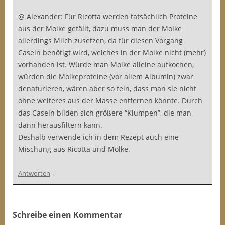
t
@ Alexander: Für Ricotta werden tatsächlich Proteine
e
aus der Molke gefällt, dazu muss man der Molke
h
allerdings Milch zusetzen, da für diesen Vorgang
e
Casein benötigt wird, welches in der Molke nicht (mehr)
n
vorhanden ist. Würde man Molke alleine aufkochen,
l
würden die Molkeproteine (vor allem Albumin) zwar
a
denaturieren, wären aber so fein, dass man sie nicht
s
ohne weiteres aus der Masse entfernen könnte. Durch
s
das Casein bilden sich größere “Klumpen”, die man
e
dann herausfiltern kann.
n
Deshalb verwende ich in dem Rezept auch eine
,
Mischung aus Ricotta und Molke.
b
i
↓
Antworten
s
s
i
c
Schreibe einen Kommentar