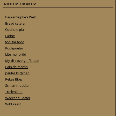
–
NICHT MEHR AKTIV
s
o
Bäcker Süpke's Welt
w
Bread cetera
e
Cucina e piu
i
Farine
t
fool for food
i
Kochpoetin
s
Lite mer bröd
t
My discovery of bread
e
Pain de martin
s
paules ki(t)chen
b
Rekas Blog
e
Schlammdackel
i
Trollenland
u
Weekend Loafer
n
Wild Yeast
s
a