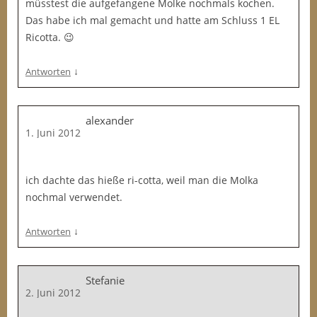
müsstest die aufgefangene Molke nochmals kochen.
7
Das habe ich mal gemacht und hatte am Schluss 1 EL
0
Ricotta. 😉
°
C
↓
Antworten
e
r
h
alexander
i
1. Juni 2012
t
z
e
ich dachte das hieße ri-cotta, weil man die Molka
n
nochmal verwendet.
.
3
↓
Antworten
0
m
i
Stefanie
2. Juni 2012
n
s