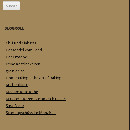
k
b
i
s
BLOGROLL
z
u
Chili und Ciabatta
5
Das Mädel vom Land
T
Der Brotdoc
a
Feine Köstlichkeiten
g
grain de sel
e
Homebaking – The Art of Baking
n
Küchenlatein
h
Madam Rote Rübe
a
Mipano – Rezeptsuchmaschine etc.
l
Sara Bakar
t
Schnuppschüss ihr Manzfred
e
n