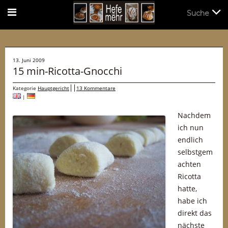
Suche
Suche
13. Juni 2009
15 min-Ricotta-Gnocchi
Kategorie
Hauptgericht
13 Kommentare
|
Nachdem
ich nun
endlich
selbstgem
achten
Ricotta
hatte,
habe ich
direkt das
nächste