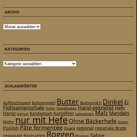
ARCHIV
Archiv
KATEGORIEN
Kategorien
SCHLAGWÖRTER
Butter
Dinkel
Ei
Auffrischrezept
Bohnenmehl
Buttermilch
Flohsamenschale
Hand-geknetet
Hefe
Hafer
Hagebutten
Malz
Mandeln
Honig
Kardamom
Kartoffeln
Leinsamen
Joghurt
nur mit Hefe
Ohne Bäckerhefe
Mohn
Ostern
Pâte fermentée
Poolish
regional
Quark
regionale Brote
Roggen
Sahne
regionale Brotsorten
Rosinen