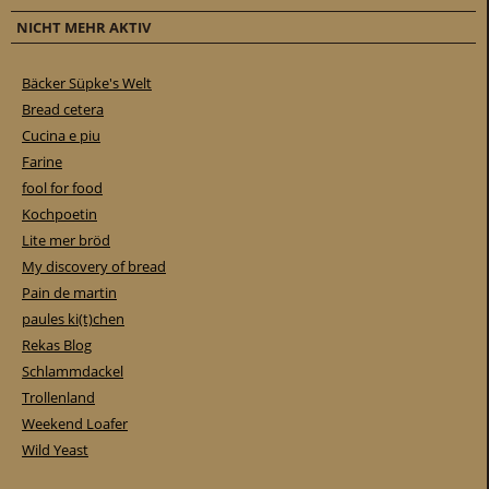
NICHT MEHR AKTIV
Bäcker Süpke's Welt
Bread cetera
Cucina e piu
Farine
fool for food
Kochpoetin
Lite mer bröd
My discovery of bread
Pain de martin
paules ki(t)chen
Rekas Blog
Schlammdackel
Trollenland
Weekend Loafer
Wild Yeast