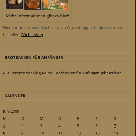
Hier könnt ihr meine Bücher - nach Wunsch signiert - direkt bei mir
bestellen:
Büchershop
BROTBACKEN FÜR ANFÄNGER
Alle Rezepte der Blog-Reihe "Brotbacken für Anfänger" gibt es hier
KALENDER
Juni 2009
M
D
M
D
F
S
S
1
2
3
4
5
6
7
8
9
10
11
12
13
14