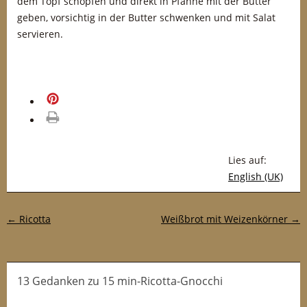
dem Topf schöpfen und direkt in Pfanne mit der Butter
geben, vorsichtig in der Butter schwenken und mit Salat
servieren.
merken
drucken
Lies auf:
English (UK)
Post-Navigation
←
Ricotta
Weißbrot mit Weizenkörner
→
13 Gedanken
zu
15 min-Ricotta-Gnocchi