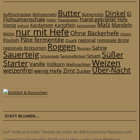
Butter
Dinkel
Ei
Auffrischrezept
Bohnenmehl
Buttermilch
Flohsamenschale
Hand-geknetet
Hefe
Hafer
Hagebutten
Malz
Mandeln
Honig
Kardamom
Kartoffeln
Leinsamen
Joghurt
nur mit Hefe
Ohne Bäckerhefe
Mohn
Ostern
Pâte fermentée
Poolish
regional
Quark
regionale Brote
Roggen
Sahne
regionale Brotsorten
Rosinen
Sauerteig
Süßer
Sesam
Schokolade
Semmelbrösel
Weizen
Starter
Vanille
Vollkorn
Weihnachten
Über-Nacht
weizenfrei
Zimt
wenig Hefe
Zucker
STATT BLUMEN…
Auf “Hefe und mehr” findest du mehr als 800 kostenlose Rezepte und
Unterstützung bei allen Brotback-Fragen – ganz ohne Werbung.