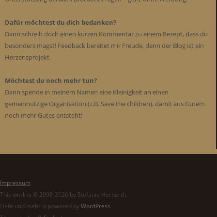
Dafür möchtest du dich bedanken?
Dann schreib doch einen kurzen Kommentar zu einem Rezept, dass du
besonders magst! Feedback bereitet mir Freude, denn der Blog ist ein
Herzensprojekt.
Möchtest du noch mehr tun?
Dann spende in meinem Namen eine Kleinigkeit an einen
gemeinnützige Organisation (z.B. Save the children), damit aus Gutem
noch mehr Gutes entsteht!
Impressum
This work is © 2008-2026 by Stefanie Herberth.
Hefe und mehr is powered by
WordPress
.