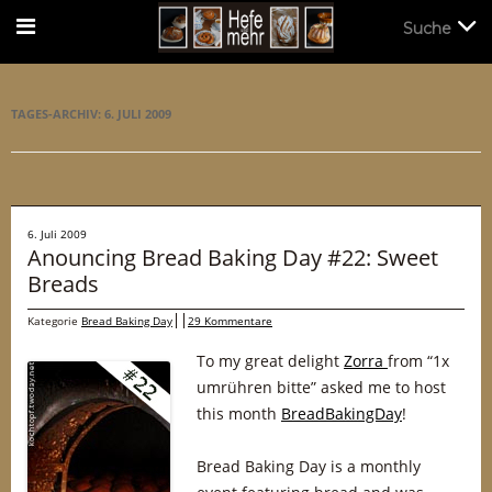
Suche
Suche
TAGES-ARCHIV:
6. JULI 2009
6. Juli 2009
Anouncing Bread Baking Day #22: Sweet
Breads
Kategorie
Bread Baking Day
29 Kommentare
To my great delight
Zorra
from “1x
umrühren bitte” asked me to host
this month
BreadBakingDay
!
Bread Baking Day is a monthly