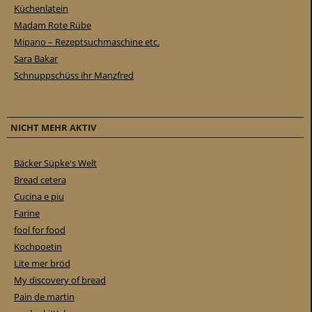
Küchenlatein
Madam Rote Rübe
Mipano – Rezeptsuchmaschine etc.
Sara Bakar
Schnuppschüss ihr Manzfred
NICHT MEHR AKTIV
Bäcker Süpke's Welt
Bread cetera
Cucina e piu
Farine
fool for food
Kochpoetin
Lite mer bröd
My discovery of bread
Pain de martin