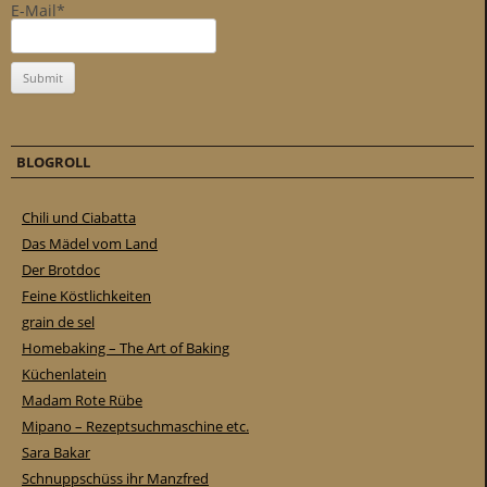
E-Mail*
BLOGROLL
Chili und Ciabatta
Das Mädel vom Land
Der Brotdoc
Feine Köstlichkeiten
grain de sel
Homebaking – The Art of Baking
Küchenlatein
Madam Rote Rübe
Mipano – Rezeptsuchmaschine etc.
Sara Bakar
Schnuppschüss ihr Manzfred