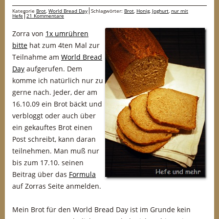
Kategorie
Brot
,
World Bread Day
Schlagwörter:
Brot
,
Honig
,
Joghurt
,
nur mit
Hefe
21 Kommentare
Zorra von
1x umrühren
bitte
hat zum 4ten Mal zur
Teilnahme am
World Bread
Day
aufgerufen. Dem
komme ich natürlich nur zu
gerne nach. Jeder, der am
16.10.09 ein Brot bäckt und
verbloggt oder auch über
ein gekauftes Brot einen
Post schreibt, kann daran
teilnehmen. Man muß nur
bis zum 17.10. seinen
Beitrag über das
Formula
auf Zorras Seite anmelden.
Mein Brot für den World Bread Day ist im Grunde kein