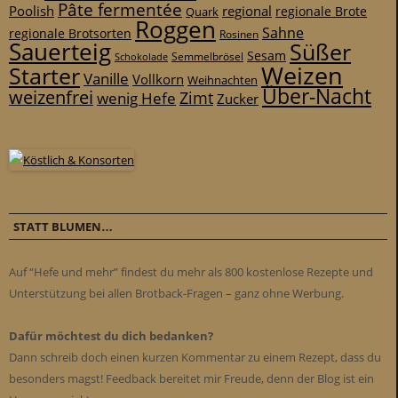
Pâte fermentée
Poolish
regional
Quark
regionale Brote
Roggen
Sahne
regionale Brotsorten
Rosinen
Sauerteig
Süßer
Sesam
Schokolade
Semmelbrösel
Weizen
Starter
Vanille
Vollkorn
Weihnachten
Über-Nacht
weizenfrei
Zimt
wenig Hefe
Zucker
STATT BLUMEN…
Auf “Hefe und mehr” findest du mehr als 800 kostenlose Rezepte und
Unterstützung bei allen Brotback-Fragen – ganz ohne Werbung.
Dafür möchtest du dich bedanken?
Dann schreib doch einen kurzen Kommentar zu einem Rezept, dass du
besonders magst! Feedback bereitet mir Freude, denn der Blog ist ein