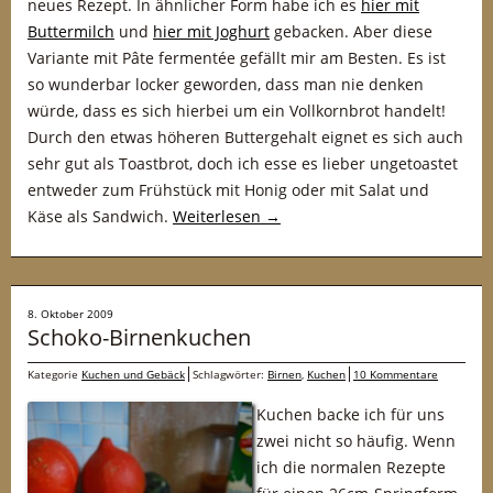
neues Rezept. In ähnlicher Form habe ich es
hier mit
Buttermilch
und
hier mit Joghurt
gebacken. Aber diese
Variante mit Pâte fermentée gefällt mir am Besten. Es ist
so wunderbar locker geworden, dass man nie denken
würde, dass es sich hierbei um ein Vollkornbrot handelt!
Durch den etwas höheren Buttergehalt eignet es sich auch
sehr gut als Toastbrot, doch ich esse es lieber ungetoastet
entweder zum Frühstück mit Honig oder mit Salat und
Käse als Sandwich.
Weiterlesen
→
8. Oktober 2009
Schoko-Birnenkuchen
Kategorie
Kuchen und Gebäck
Schlagwörter:
Birnen
,
Kuchen
10 Kommentare
Kuchen backe ich für uns
zwei nicht so häufig. Wenn
ich die normalen Rezepte