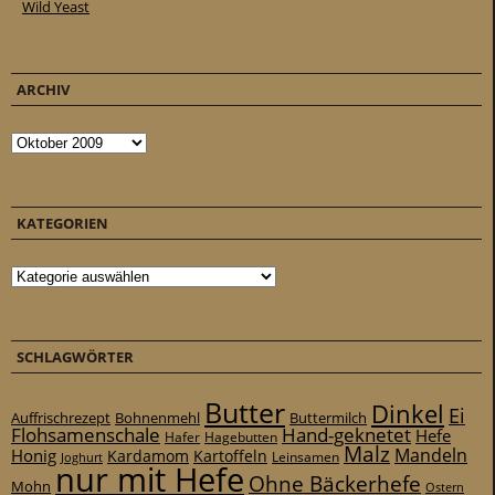
Wild Yeast
ARCHIV
Archiv
KATEGORIEN
Kategorien
SCHLAGWÖRTER
Butter
Dinkel
Ei
Auffrischrezept
Bohnenmehl
Buttermilch
Flohsamenschale
Hand-geknetet
Hefe
Hafer
Hagebutten
Malz
Mandeln
Honig
Kardamom
Kartoffeln
Leinsamen
Joghurt
nur mit Hefe
Ohne Bäckerhefe
Mohn
Ostern