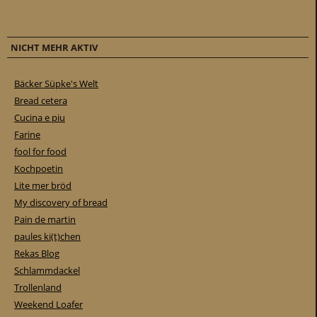
NICHT MEHR AKTIV
Bäcker Süpke's Welt
Bread cetera
Cucina e piu
Farine
fool for food
Kochpoetin
Lite mer bröd
My discovery of bread
Pain de martin
paules ki(t)chen
Rekas Blog
Schlammdackel
Trollenland
Weekend Loafer