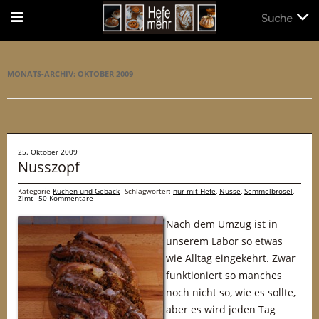
Suche
Suche
MONATS-ARCHIV:
OKTOBER 2009
25. Oktober 2009
Nusszopf
Kategorie
Kuchen und Gebäck
Schlagwörter:
nur mit Hefe
,
Nüsse
,
Semmelbrösel
,
Zimt
50 Kommentare
Nach dem Umzug ist in
unserem Labor so etwas
wie Alltag eingekehrt. Zwar
funktioniert so manches
noch nicht so, wie es sollte,
aber es wird jeden Tag