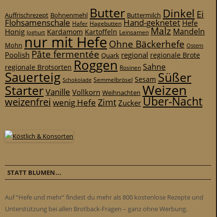
Butter
Dinkel
Ei
Auffrischrezept
Bohnenmehl
Buttermilch
Flohsamenschale
Hand-geknetet
Hefe
Hafer
Hagebutten
Malz
Mandeln
Honig
Kardamom
Kartoffeln
Leinsamen
Joghurt
nur mit Hefe
Ohne Bäckerhefe
Mohn
Ostern
Pâte fermentée
Poolish
regional
Quark
regionale Brote
Roggen
Sahne
regionale Brotsorten
Rosinen
Sauerteig
Süßer
Sesam
Schokolade
Semmelbrösel
Weizen
Starter
Vanille
Vollkorn
Weihnachten
Über-Nacht
weizenfrei
Zimt
wenig Hefe
Zucker
STATT BLUMEN…
Auf “Hefe und mehr” findest du mehr als 800 kostenlose Rezepte und
Unterstützung bei allen Brotback-Fragen – ganz ohne Werbung.