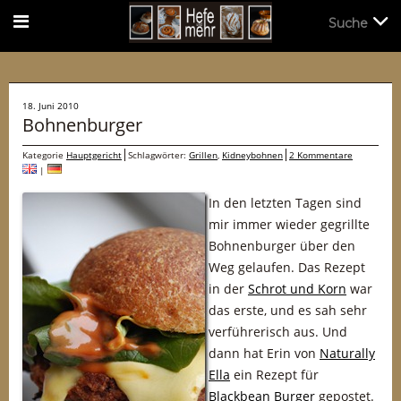
Suche
Suche
18. Juni 2010
Bohnenburger
Kategorie
Hauptgericht
Schlagwörter:
Grillen
,
Kidneybohnen
2 Kommentare
|
In den letzten Tagen sind
mir immer wieder gegrillte
Bohnenburger über den
Weg gelaufen. Das Rezept
in der
Schrot und Korn
war
das erste, und es sah sehr
verführerisch aus. Und
dann hat Erin von
Naturally
Ella
ein Rezept für
Blackbean Burger
gepostet.