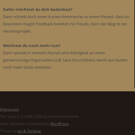
Dafür möchtest du dich bedanken?
Dann schreib doch einen kurzen Kommentar zu einem Rezept, dass du
besonders magst! Feedback bereitet mir Freude, denn der Blog ist ein
Herzensprojekt.
Möchtest du noch mehr tun?
Dann spende in meinem Namen eine Kleinigkeit an einen
gemeinnützige Organisation (z.B. Save the children), damit aus Gutem
noch mehr Gutes entsteht!
Impressum
This work is © 2008-2026 by Stefanie Herberth.
Hefe und mehr is powered by
WordPress
.
Theme by
Jan & Stefanie