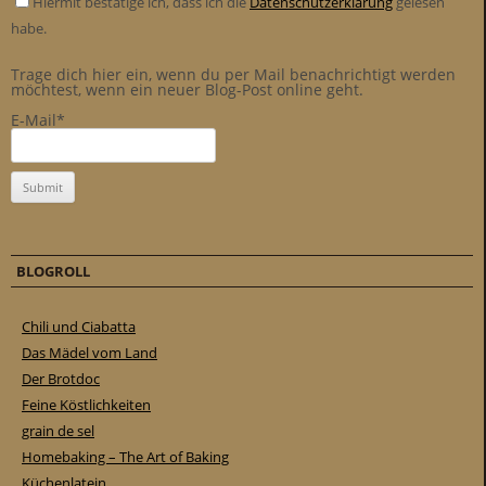
Hiermit bestätige ich, dass ich die
Datenschutzerklärung
gelesen
habe.
Trage dich hier ein, wenn du per Mail benachrichtigt werden
möchtest, wenn ein neuer Blog-Post online geht.
E-Mail*
BLOGROLL
Chili und Ciabatta
Das Mädel vom Land
Der Brotdoc
Feine Köstlichkeiten
grain de sel
Homebaking – The Art of Baking
Küchenlatein