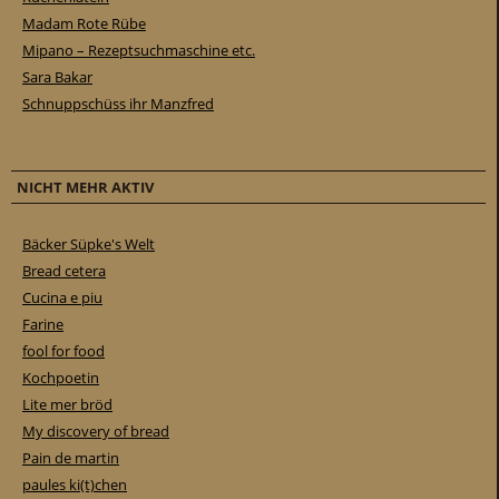
Madam Rote Rübe
Mipano – Rezeptsuchmaschine etc.
Sara Bakar
Schnuppschüss ihr Manzfred
NICHT MEHR AKTIV
Bäcker Süpke's Welt
Bread cetera
Cucina e piu
Farine
fool for food
Kochpoetin
Lite mer bröd
My discovery of bread
Pain de martin
paules ki(t)chen