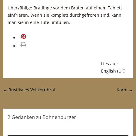
Überzählige Bratlinge vor dem Braten auf einem Tablett
einfrieren. Wenn sie komplett durchgefroren sind, kann
man sie in eine Tüte umfüllen.
merken
drucken
Lies auf:
English (UK)
Post-Navigation
←
Rustikales Vollkornbrot
Korni
→
2 Gedanken
zu
Bohnenburger