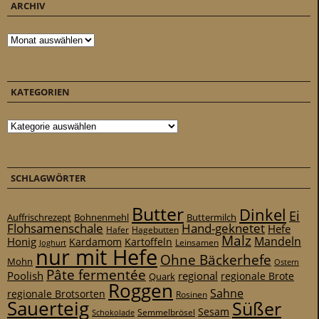
ARCHIV
Archiv
KATEGORIEN
Kategorien
SCHLAGWÖRTER
Butter
Dinkel
Ei
Auffrischrezept
Bohnenmehl
Buttermilch
Flohsamenschale
Hand-geknetet
Hefe
Hafer
Hagebutten
Malz
Mandeln
Honig
Kardamom
Kartoffeln
Leinsamen
Joghurt
nur mit Hefe
Ohne Bäckerhefe
Mohn
Ostern
Pâte fermentée
Poolish
regional
Quark
regionale Brote
Roggen
Sahne
regionale Brotsorten
Rosinen
Sauerteig
Süßer
Sesam
Schokolade
Semmelbrösel