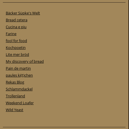
Bäcker Süpke's Welt
Bread cetera
Cucina e piu
Farine
fool for food
Kochpoetin
Lite mer bröd
My discovery of bread
Pain de martin
paules ki(t)chen
Rekas Blog
Schlammdackel
Trollenland
Weekend Loafer
Wild Yeast