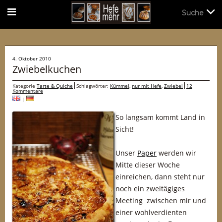
Suche
Suche
4. Oktober 2010
Zwiebelkuchen
Kategorie
Tarte & Quiche
Schlagwörter:
Kümmel
,
nur mit Hefe
,
Zwiebel
12
Kommentare
|
So langsam kommt Land in
Sicht!
Unser
Paper
werden wir
Mitte dieser Woche
einreichen, dann steht nur
noch ein zweitägiges
Meeting zwischen mir und
einer wohlverdienten