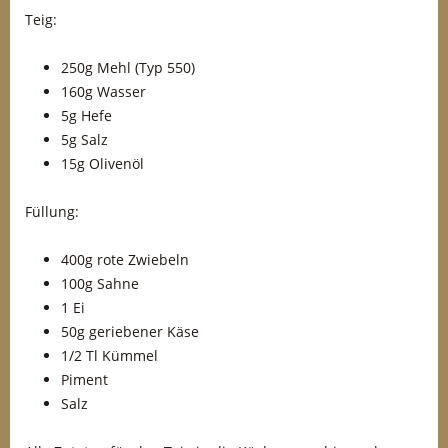
Teig:
250g Mehl (Typ 550)
160g Wasser
5g Hefe
5g Salz
15g Olivenöl
Füllung:
400g rote Zwiebeln
100g Sahne
1 Ei
50g geriebener Käse
1/2 Tl Kümmel
Piment
Salz