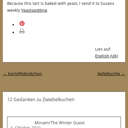
Because this tart is baked with yeast, I send it to Susans
weekly
Yeastspotting
.
merken
drucken
Lies auf:
English (UK)
Post-Navigation
←
Kartoffelbrötchen
Apfelküchle
→
12 Gedanken
zu
Zwiebelkuchen
Miriam/The Winter Guest
4. Oktober 2010