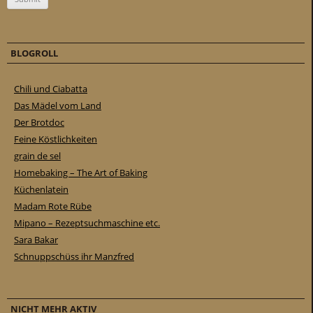
BLOGROLL
Chili und Ciabatta
Das Mädel vom Land
Der Brotdoc
Feine Köstlichkeiten
grain de sel
Homebaking – The Art of Baking
Küchenlatein
Madam Rote Rübe
Mipano – Rezeptsuchmaschine etc.
Sara Bakar
Schnuppschüss ihr Manzfred
NICHT MEHR AKTIV