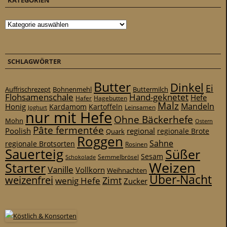
KATEGORIEN
Kategorien
SCHLAGWÖRTER
Butter
Dinkel
Ei
Auffrischrezept
Bohnenmehl
Buttermilch
Flohsamenschale
Hand-geknetet
Hefe
Hafer
Hagebutten
Malz
Mandeln
Honig
Kardamom
Kartoffeln
Leinsamen
Joghurt
nur mit Hefe
Ohne Bäckerhefe
Mohn
Ostern
Pâte fermentée
Poolish
regional
Quark
regionale Brote
Roggen
Sahne
regionale Brotsorten
Rosinen
Sauerteig
Süßer
Sesam
Schokolade
Semmelbrösel
Weizen
Starter
Vanille
Vollkorn
Weihnachten
Über-Nacht
weizenfrei
Zimt
wenig Hefe
Zucker