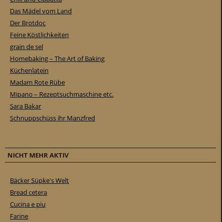
Das Mädel vom Land
Der Brotdoc
Feine Köstlichkeiten
grain de sel
Homebaking – The Art of Baking
Küchenlatein
Madam Rote Rübe
Mipano – Rezeptsuchmaschine etc.
Sara Bakar
Schnuppschüss ihr Manzfred
NICHT MEHR AKTIV
Bäcker Süpke's Welt
Bread cetera
Cucina e piu
Farine