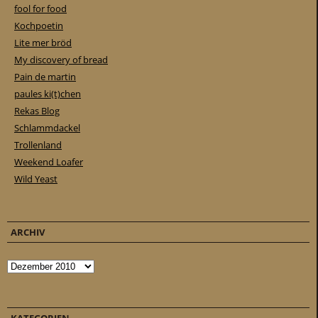
fool for food
Kochpoetin
Lite mer bröd
My discovery of bread
Pain de martin
paules ki(t)chen
Rekas Blog
Schlammdackel
Trollenland
Weekend Loafer
Wild Yeast
ARCHIV
Archiv