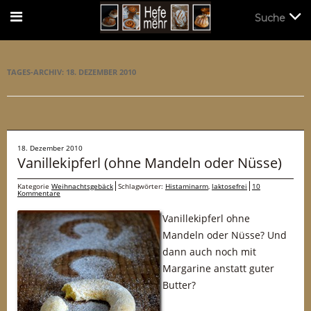
Suche
Suche
TAGES-ARCHIV:
18. DEZEMBER 2010
18. Dezember 2010
Vanillekipferl (ohne Mandeln oder Nüsse)
Kategorie
Weihnachtsgebäck
Schlagwörter:
Histaminarm
,
laktosefrei
10
Kommentare
Vanillekipferl ohne
Mandeln oder Nüsse? Und
dann auch noch mit
Margarine anstatt guter
Butter?