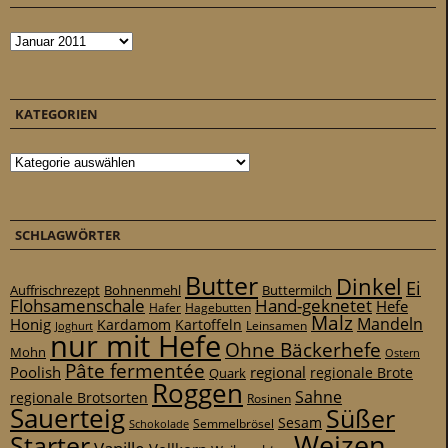
Archiv
KATEGORIEN
Kategorien
SCHLAGWÖRTER
Butter
Dinkel
Ei
Auffrischrezept
Bohnenmehl
Buttermilch
Flohsamenschale
Hand-geknetet
Hefe
Hafer
Hagebutten
Malz
Mandeln
Honig
Kardamom
Kartoffeln
Leinsamen
Joghurt
nur mit Hefe
Ohne Bäckerhefe
Mohn
Ostern
Pâte fermentée
Poolish
regional
Quark
regionale Brote
Roggen
Sahne
regionale Brotsorten
Rosinen
Sauerteig
Süßer
Sesam
Schokolade
Semmelbrösel
Weizen
Starter