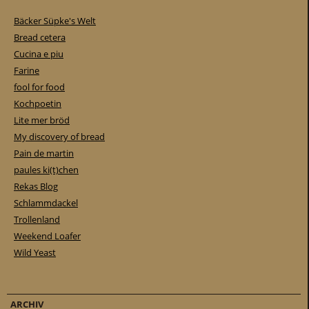
Bäcker Süpke's Welt
Bread cetera
Cucina e piu
Farine
fool for food
Kochpoetin
Lite mer bröd
My discovery of bread
Pain de martin
paules ki(t)chen
Rekas Blog
Schlammdackel
Trollenland
Weekend Loafer
Wild Yeast
ARCHIV