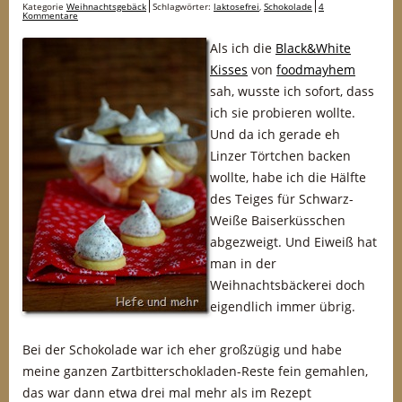
Kategorie
Weihnachtsgebäck
Schlagwörter:
laktosefrei
,
Schokolade
4
Kommentare
Als ich die
Black&White
Kisses
von
foodmayhem
sah, wusste ich sofort, dass
ich sie probieren wollte.
Und da ich gerade eh
Linzer Törtchen backen
wollte, habe ich die Hälfte
des Teiges für Schwarz-
Weiße Baiserküsschen
abgezweigt. Und Eiweiß hat
man in der
Weihnachtsbäckerei doch
eigendlich immer übrig.
Bei der Schokolade war ich eher großzügig und habe
meine ganzen Zartbitterschokladen-Reste fein gemahlen,
das war dann etwa drei mal mehr als im Rezept