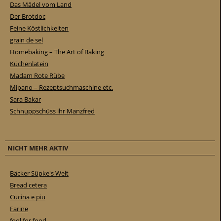
Das Mädel vom Land
Der Brotdoc
Feine Köstlichkeiten
grain de sel
Homebaking – The Art of Baking
Küchenlatein
Madam Rote Rübe
Mipano – Rezeptsuchmaschine etc.
Sara Bakar
Schnuppschüss ihr Manzfred
NICHT MEHR AKTIV
Bäcker Süpke's Welt
Bread cetera
Cucina e piu
Farine
fool for food