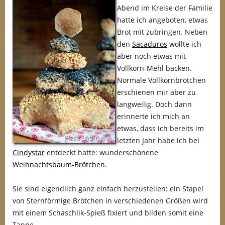
Abend im Kreise der Familie
hatte ich angeboten, etwas
Brot mit zubringen. Neben
den
Sacaduros
wollte ich
aber noch etwas mit
Vollkorn-Mehl backen.
Normale Vollkornbrötchen
erschienen mir aber zu
langweilig. Doch dann
erinnerte ich mich an
etwas, dass ich bereits im
letzten Jahr habe ich bei
Cindystar
entdeckt hatte: wunderschönene
Weihnachtsbaum-Brötchen
.
Sie sind eigendlich ganz einfach herzustellen: ein Stapel
von Sternförmige Brötchen in verschiedenen Größen wird
mit einem Schaschlik-Spieß fixiert und bilden somit eine
Tanne.