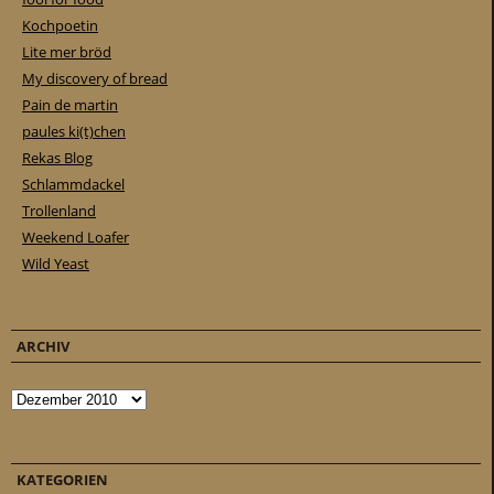
Kochpoetin
Lite mer bröd
My discovery of bread
Pain de martin
paules ki(t)chen
Rekas Blog
Schlammdackel
Trollenland
Weekend Loafer
Wild Yeast
ARCHIV
Archiv
KATEGORIEN