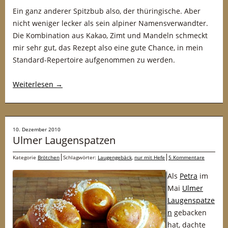
Ein ganz anderer Spitzbub also, der thüringische. Aber
nicht weniger lecker als sein alpiner Namensverwandter.
Die Kombination aus Kakao, Zimt und Mandeln schmeckt
mir sehr gut, das Rezept also eine gute Chance, in mein
Standard-Repertoire aufgenommen zu werden.
Weiterlesen
→
10. Dezember 2010
Ulmer Laugenspatzen
Kategorie
Brötchen
Schlagwörter:
Laugengebäck
,
nur mit Hefe
5 Kommentare
Als
Petra
im
Mai
Ulmer
Laugenspatze
n
gebacken
hat, dachte