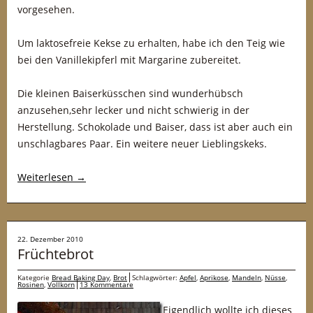
vorgesehen.
Um laktosefreie Kekse zu erhalten, habe ich den Teig wie
bei den Vanillekipferl mit Margarine zubereitet.
Die kleinen Baiserküsschen sind wunderhübsch
anzusehen,sehr lecker und nicht schwierig in der
Herstellung. Schokolade und Baiser, dass ist aber auch ein
unschlagbares Paar. Ein weitere neuer Lieblingskeks.
Weiterlesen
→
22. Dezember 2010
Früchtebrot
Kategorie
Bread Baking Day
,
Brot
Schlagwörter:
Apfel
,
Aprikose
,
Mandeln
,
Nüsse
,
Rosinen
,
Vollkorn
13 Kommentare
Eigendlich wollte ich dieses