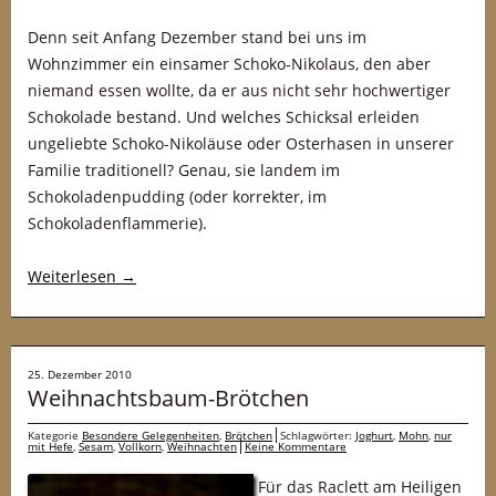
Denn seit Anfang Dezember stand bei uns im
Wohnzimmer ein einsamer Schoko-Nikolaus, den aber
niemand essen wollte, da er aus nicht sehr hochwertiger
Schokolade bestand. Und welches Schicksal erleiden
ungeliebte Schoko-Nikoläuse oder Osterhasen in unserer
Familie traditionell? Genau, sie landem im
Schokoladenpudding (oder korrekter, im
Schokoladenflammerie).
Weiterlesen
→
25. Dezember 2010
Weihnachtsbaum-Brötchen
Kategorie
Besondere Gelegenheiten
,
Brötchen
Schlagwörter:
Joghurt
,
Mohn
,
nur
mit Hefe
,
Sesam
,
Vollkorn
,
Weihnachten
Keine Kommentare
Für das Raclett am Heiligen