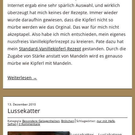
Internet ergab eine sehr spärlich Auswahl, und wirklich
überzeugt hat mich keines der Rezepte. Immer wieder
wurde daraufhin gewiesen, dass die Kipferl nicht so
mürbe werden wie das Orginal. Das war für mich nicht
akzeptapel. Also habe ich mich entschieden, mein eigenes
nussfreies Vanillekipferlrezept zu kreieren. Pate dazu hat
mein
Standard-Vanillekipferl-Rezept
gestanden. Durch die
Zugabe von Stärke anstatt von Mandeln wird es genauso
mürbe wie Kipferl mit Mandeln.
Weiterlesen
→
13. Dezember 2010
Lussekatter
Kategorie
Besondere Gelegenheiten
,
Brötchen
Schlagwörter:
nur mit Hefe
,
Safran
3 Kommentare
Lussekatter – Luciakatzen –