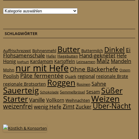
Kategorien
SCHLAGWÖRTER
Butter
Dinkel
Ei
Auffrischrezept
Bohnenmehl
Buttermilch
Flohsamenschale
Hand-geknetet
Hefe
Hafer
Hagebutten
Malz
Mandeln
Honig
Kardamom
Kartoffeln
Leinsamen
Joghurt
nur mit Hefe
Ohne Bäckerhefe
Mohn
Ostern
Pâte fermentée
Poolish
regional
Quark
regionale Brote
Roggen
Sahne
regionale Brotsorten
Rosinen
Sauerteig
Süßer
Sesam
Schokolade
Semmelbrösel
Weizen
Starter
Vanille
Vollkorn
Weihnachten
Über-Nacht
weizenfrei
Zimt
wenig Hefe
Zucker