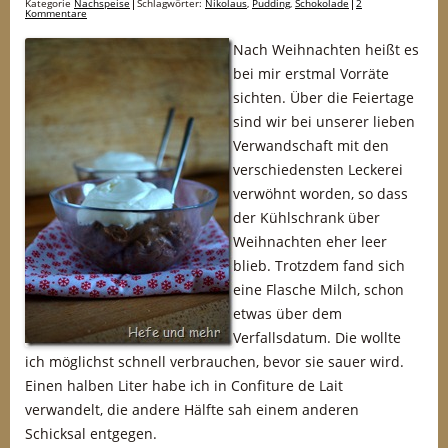
Kategorie
Nachspeise
Schlagwörter:
Nikolaus
,
Pudding
,
Schokolade
2
Kommentare
Nach Weihnachten heißt es
bei mir erstmal Vorräte
sichten. Über die Feiertage
sind wir bei unserer lieben
Verwandschaft mit den
verschiedensten Leckerei
verwöhnt worden, so dass
der Kühlschrank über
Weihnachten eher leer
blieb. Trotzdem fand sich
eine Flasche Milch, schon
etwas über dem
Verfallsdatum. Die wollte
ich möglichst schnell verbrauchen, bevor sie sauer wird.
Einen halben Liter habe ich in Confiture de Lait
verwandelt, die andere Hälfte sah einem anderen
Schicksal entgegen.