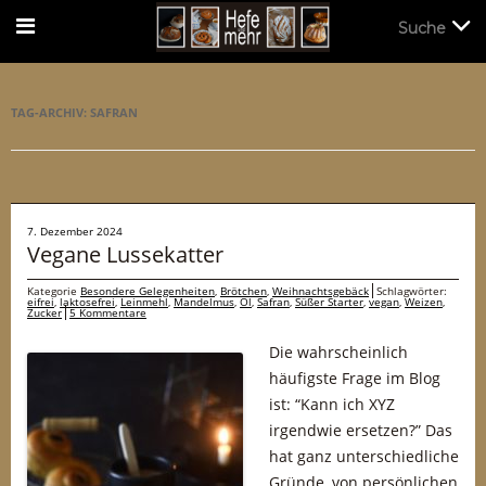
Suche
Suche
TAG-ARCHIV:
SAFRAN
7. Dezember 2024
Vegane Lussekatter
Kategorie
Besondere Gelegenheiten
,
Brötchen
,
Weihnachtsgebäck
Schlagwörter:
eifrei
,
laktosefrei
,
Leinmehl
,
Mandelmus
,
Öl
,
Safran
,
Süßer Starter
,
vegan
,
Weizen
,
Zucker
5 Kommentare
Die wahrscheinlich
häufigste Frage im Blog
ist: “Kann ich XYZ
irgendwie ersetzen?” Das
hat ganz unterschiedliche
Gründe, von persönlichen