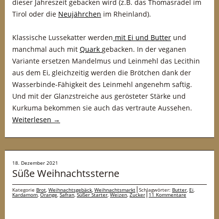
dieser Jahreszeit gebacken wird (z.B. das Thomasradel im
Tirol oder die
Neujährchen
im Rheinland).
Klassische Lussekatter werden
mit Ei und Butter
und
manchmal auch mit
Quark
gebacken. In der veganen
Variante ersetzen Mandelmus und Leinmehl das Lecithin
aus dem Ei, gleichzeitig werden die Brötchen dank der
Wasserbinde-Fähigkeit des Leinmehl angenehm saftig.
Und mit der Glanzstreiche aus gerösteter Stärke und
Kurkuma bekommen sie auch das vertraute Aussehen.
Weiterlesen
→
18. Dezember 2021
Süße Weihnachtssterne
Kategorie
Brot
,
Weihnachtsgebäck
,
Weihnachtsmarkt
Schlagwörter:
Butter
,
Ei
,
Kardamom
,
Orange
,
Safran
,
Süßer Starter
,
Weizen
,
Zucker
11 Kommentare