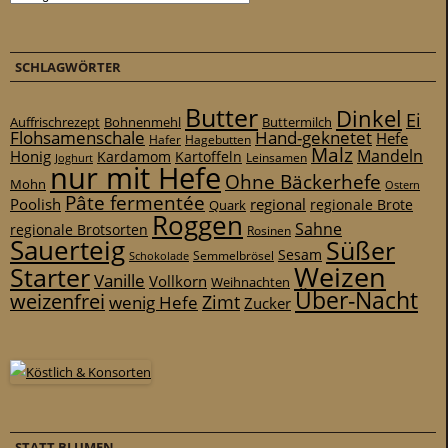
SCHLAGWÖRTER
Butter
Dinkel
Ei
Auffrischrezept
Bohnenmehl
Buttermilch
Flohsamenschale
Hand-geknetet
Hefe
Hafer
Hagebutten
Malz
Mandeln
Honig
Kardamom
Kartoffeln
Leinsamen
Joghurt
nur mit Hefe
Ohne Bäckerhefe
Mohn
Ostern
Pâte fermentée
Poolish
regional
Quark
regionale Brote
Roggen
Sahne
regionale Brotsorten
Rosinen
Sauerteig
Süßer
Sesam
Schokolade
Semmelbrösel
Weizen
Starter
Vanille
Vollkorn
Weihnachten
Über-Nacht
weizenfrei
Zimt
wenig Hefe
Zucker
STATT BLUMEN…