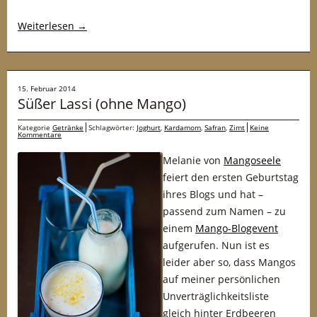
Weiterlesen
→
15. Februar 2014
Süßer Lassi (ohne Mango)
Kategorie
Getränke
Schlagwörter:
Joghurt
,
Kardamom
,
Safran
,
Zimt
Keine
Kommentare
Melanie von
Mangoseele
feiert den ersten Geburtstag
ihres Blogs und hat –
passend zum Namen – zu
einem
Mango-Blogevent
aufgerufen. Nun ist es
leider aber so, dass Mangos
auf meiner persönlichen
Unverträglichkeitsliste
gleich hinter Erdbeeren