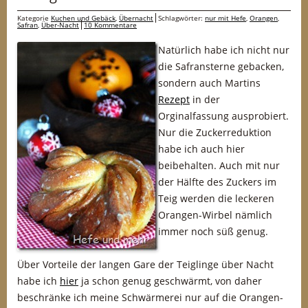
Kategorie
Kuchen und Gebäck
,
Übernacht
Schlagwörter:
nur mit Hefe
,
Orangen
,
Safran
,
Über-Nacht
10 Kommentare
Natürlich habe ich nicht nur
die Safransterne gebacken,
sondern auch Martins
Rezept
in der
Orginalfassung ausprobiert.
Nur die Zuckerreduktion
habe ich auch hier
beibehalten. Auch mit nur
der Hälfte des Zuckers im
Teig werden die leckeren
Orangen-Wirbel nämlich
immer noch süß genug.
Über Vorteile der langen Gare der Teiglinge über Nacht
habe ich
hier
ja schon genug geschwärmt, von daher
beschränke ich meine Schwärmerei nur auf die Orangen-