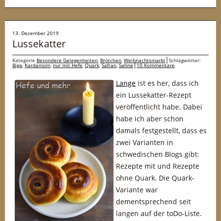
13. Dezember 2019
Lussekatter
Kategorie
Besondere Gelegenheiten
,
Brötchen
,
Weihnachtsmarkt
Schlagwörter:
Biga
,
Kardamom
,
nur mit Hefe
,
Quark
,
Safran
,
Sahne
10 Kommentare
Lange
ist es her, dass ich
ein Lussekatter-Rezept
veröffentlicht habe. Dabei
habe ich aber schon
damals festgestellt, dass es
zwei Varianten in
schwedischen Blogs gibt:
Rezepte mit und Rezepte
ohne Quark. Die Quark-
Variante war
dementsprechend seit
langen auf der toDo-Liste.