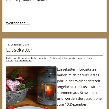
Weiterlesen
→
13. Dezember 2010
Lussekatter
Kategorie
Besondere Gelegenheiten
,
Brötchen
Schlagwörter:
nur mit Hefe
,
Safran
3 Kommentare
Lussekatter – Luciakatzen –
haben mich bereits letzes
Jahr in der Weihnachtszeit
angelacht. Die Lussekatter
stammen aus Schweden
und werden dort traditionel
zum 13.Dezember