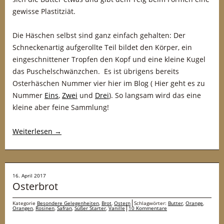
gewisse Plastitziät.
Die Häschen selbst sind ganz einfach gehalten: Der
Schneckenartig aufgerollte Teil bildet den Körper, ein
eingeschnittener Tropfen den Kopf und eine kleine Kugel
das Puschelschwänzchen. Es ist übrigens bereits
Osterhäschen Nummer vier hier im Blog ( Hier geht es zu
Nummer
Eins
,
Zwei
und
Drei
). So langsam wird das eine
kleine aber feine Sammlung!
Weiterlesen
→
16. April 2017
Osterbrot
Kategorie
Besondere Gelegenheiten
,
Brot
,
Ostern
Schlagwörter:
Butter
,
Orange
,
Orangen
,
Rosinen
,
Safran
,
Süßer Starter
,
Vanille
10 Kommentare