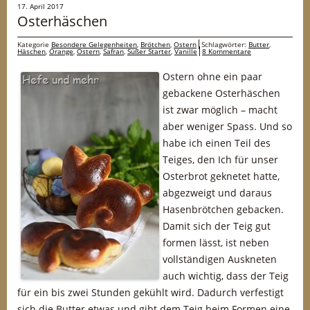
17. April 2017
Osterhäschen
Kategorie
Besondere Gelegenheiten
,
Brötchen
,
Ostern
Schlagwörter:
Butter
,
Häschen
,
Orange
,
Ostern
,
Safran
,
Süßer Starter
,
Vanille
8 Kommentare
Ostern ohne ein paar
gebackene Osterhäschen
ist zwar möglich – macht
aber weniger Spass. Und so
habe ich einen Teil des
Teiges, den Ich für unser
Osterbrot geknetet hatte,
abgezweigt und daraus
Hasenbrötchen gebacken.
Damit sich der Teig gut
formen lässt, ist neben
vollständigen Auskneten
auch wichtig, dass der Teig
für ein bis zwei Stunden gekühlt wird. Dadurch verfestigt
sich die Butter etwas und gibt dem Teig beim Formen eine