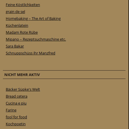
Feine Köstlichkeiten
grain de sel
Homebaking – The Art of Baking
Küchenlatein
Madam Rote Rübe
Mipano – Rezeptsuchmaschine etc.
Sara Bakar
Schnuppschüss ihr Manzfred
NICHT MEHR AKTIV
Bäcker Süpke's Welt
Bread cetera
Cucina e piu
Farine
fool for food
Kochpoetin