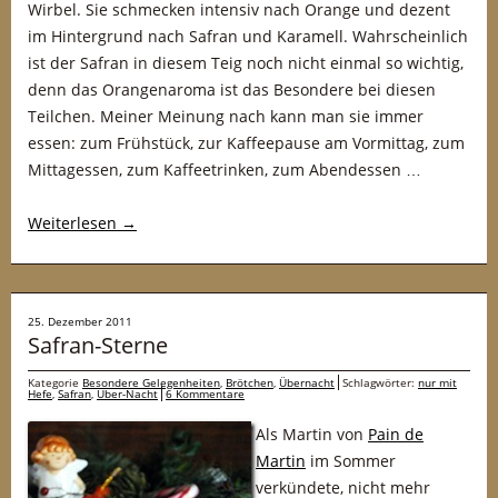
Wirbel. Sie schmecken intensiv nach Orange und dezent
im Hintergrund nach Safran und Karamell. Wahrscheinlich
ist der Safran in diesem Teig noch nicht einmal so wichtig,
denn das Orangenaroma ist das Besondere bei diesen
Teilchen. Meiner Meinung nach kann man sie immer
essen: zum Frühstück, zur Kaffeepause am Vormittag, zum
Mittagessen, zum Kaffeetrinken, zum Abendessen …
Weiterlesen
→
25. Dezember 2011
Safran-Sterne
Kategorie
Besondere Gelegenheiten
,
Brötchen
,
Übernacht
Schlagwörter:
nur mit
Hefe
,
Safran
,
Über-Nacht
6 Kommentare
Als Martin von
Pain de
Martin
im Sommer
verkündete, nicht mehr