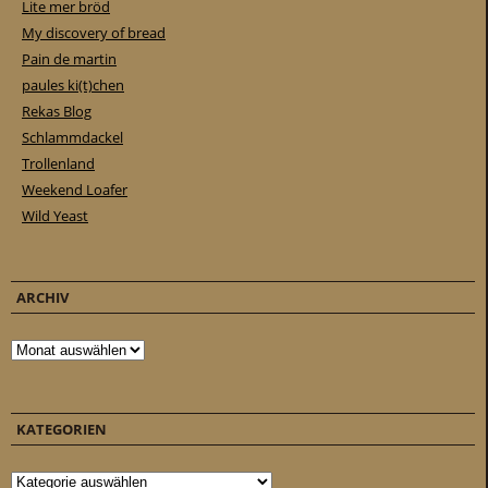
Lite mer bröd
My discovery of bread
Pain de martin
paules ki(t)chen
Rekas Blog
Schlammdackel
Trollenland
Weekend Loafer
Wild Yeast
ARCHIV
Archiv
KATEGORIEN
Kategorien