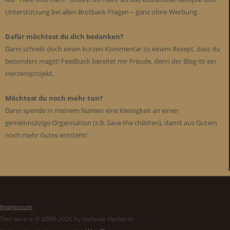
Unterstützung bei allen Brotback-Fragen – ganz ohne Werbung.
Dafür möchtest du dich bedanken?
Dann schreib doch einen kurzen Kommentar zu einem Rezept, dass du
besonders magst! Feedback bereitet mir Freude, denn der Blog ist ein
Herzensprojekt.
Möchtest du noch mehr tun?
Dann spende in meinem Namen eine Kleinigkeit an einen
gemeinnützige Organisation (z.B. Save the children), damit aus Gutem
noch mehr Gutes entsteht!
Impressum
This work is © 2008-2026 by Stefanie Herberth.