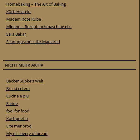
Homebaking – The Art of Baking
Küchenlatein
Madam Rote Rübe
Mipano – Rezeptsuchmaschine etc.
Sara Bakar
Schnuppschüss ihr Manzfred
NICHT MEHR AKTIV
Bäcker Süpke's Welt
Bread cetera
Cucina e piu
Farine
fool for food
Kochpoetin
Lite mer bröd
My discovery of bread