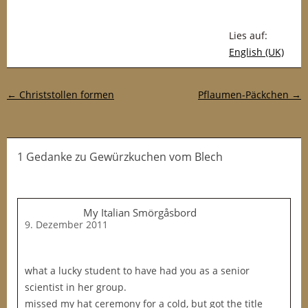
Lies auf:
English (UK)
Post-Navigation
←
Christstollen formen
Pflaumen-Päckchen
→
1 Gedanke
zu
Gewürzkuchen vom Blech
My Italian Smörgåsbord
9. Dezember 2011
what a lucky student to have had you as a senior
scientist in her group.
missed my hat ceremony for a cold, but got the title