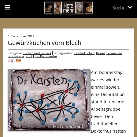
Suche
Suche
8. Dezember 2011
Gewürzkuchen vom Blech
Kategorie
Kuchen und Gebäck
Schlagwörter:
Doktorkuchen
,
Kakao
,
Lebkuchen
,
Schokolade
,
Zimt
Ein Kommentar
|
Am Donnerstag
war es wieder
einmal soweit,
eine Disputation
stand in unserer
Arbeitsgruppe
bevor. Den
traditionellen
Doktorhut hatten