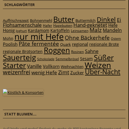
SCHLAGWÖRTER
Butter
Dinkel
Ei
Auffrischrezept
Bohnenmehl
Buttermilch
Flohsamenschale
Hand-geknetet
Hefe
Hafer
Hagebutten
Malz
Mandeln
Honig
Kardamom
Kartoffeln
Leinsamen
Joghurt
nur mit Hefe
Ohne Bäckerhefe
Mohn
Ostern
Pâte fermentée
Poolish
regional
Quark
regionale Brote
Roggen
Sahne
regionale Brotsorten
Rosinen
Sauerteig
Süßer
Sesam
Schokolade
Semmelbrösel
Weizen
Starter
Vanille
Vollkorn
Weihnachten
Über-Nacht
weizenfrei
Zimt
wenig Hefe
Zucker
STATT BLUMEN…
Auf “Hefe und mehr” findest du mehr als 800 kostenlose Rezepte und