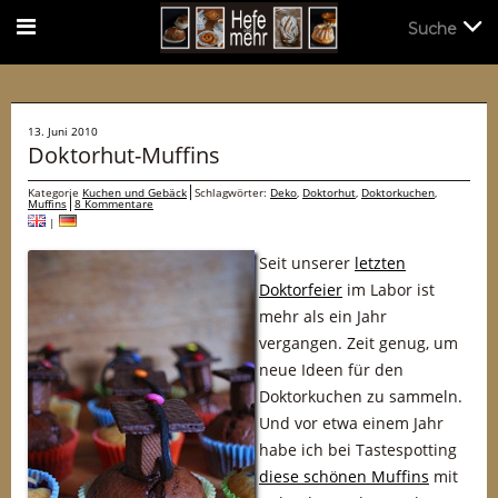
Suche
Suche
13. Juni 2010
Doktorhut-Muffins
Kategorie
Kuchen und Gebäck
Schlagwörter:
Deko
,
Doktorhut
,
Doktorkuchen
,
Muffins
8 Kommentare
|
Seit unserer
letzten
Doktorfeier
im Labor ist
mehr als ein Jahr
vergangen. Zeit genug, um
neue Ideen für den
Doktorkuchen zu sammeln.
Und vor etwa einem Jahr
habe ich bei Tastespotting
diese schönen Muffins
mit