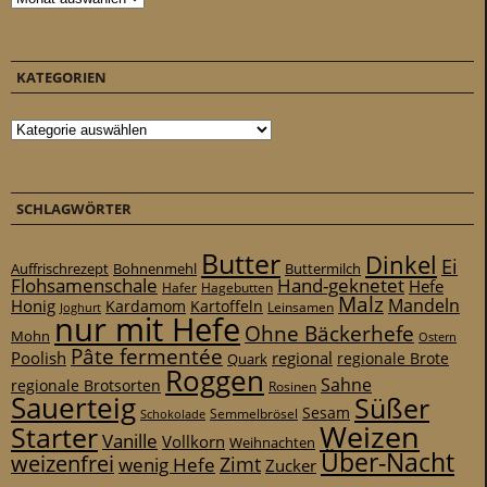
KATEGORIEN
Kategorien
SCHLAGWÖRTER
Butter
Dinkel
Ei
Auffrischrezept
Bohnenmehl
Buttermilch
Flohsamenschale
Hand-geknetet
Hefe
Hafer
Hagebutten
Malz
Mandeln
Honig
Kardamom
Kartoffeln
Leinsamen
Joghurt
nur mit Hefe
Ohne Bäckerhefe
Mohn
Ostern
Pâte fermentée
Poolish
regional
Quark
regionale Brote
Roggen
Sahne
regionale Brotsorten
Rosinen
Sauerteig
Süßer
Sesam
Schokolade
Semmelbrösel
Weizen
Starter
Vanille
Vollkorn
Weihnachten
Über-Nacht
weizenfrei
Zimt
wenig Hefe
Zucker