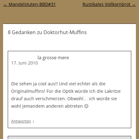
Post-Navigation
←
Mandelstuten-BBD#31
Rustikales Vollkornbrot
→
8 Gedanken
zu
Doktorhut-Muffins
la grosse mere
17. Juni 2010
Die sehen ja cool aus!! Und viel echter als die
Originalmuffins! Für die Optik würde ich die Lakritze
drauf auch verschmerzen. Obwohl… ich würde sie
wohl jemandem anderen abtreten 😉
↓
Antworten