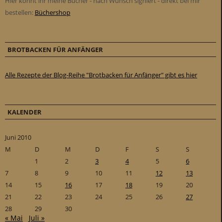
Hier könnt ihr meine Bücher - nach Wunsch signiert - direkt bei mir
bestellen:
Büchershop
BROTBACKEN FÜR ANFÄNGER
Alle Rezepte der Blog-Reihe "Brotbacken für Anfänger" gibt es hier
KALENDER
Juni 2010
M
D
M
D
F
S
S
1
2
3
4
5
6
7
8
9
10
11
12
13
14
15
16
17
18
19
20
21
22
23
24
25
26
27
28
29
30
« Mai
Juli »