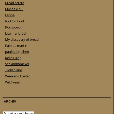
Bread cetera
Cucina e piu
Farine
fool for food
Kochpoetin
Lite mer bröd
My discovery of bread
Pain de martin
paules ki(t)chen
Rekas Blog
Schlammdackel
Trollenland
Weekend Loafer
Wild Yeast
ARCHIV
Archiv