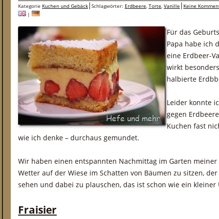
Kategorie
Kuchen und Gebäck
Schlagwörter:
Erdbeere
,
Torte
,
Vanille
Keine Kommen
|
Für das Geburt
Papa habe ich di
eine Erdbeer-Va
wirkt besonder
halbierte Erdbb
Leider konnte i
gegen Erdbeeren
Kuchen fast nich
wie ich denke – durchaus gemundet.
Wir haben einen entspannten Nachmittag im Garten meiner 
Wetter auf der Wiese im Schatten von Bäumen zu sitzen, der
sehen und dabei zu plauschen, das ist schon wie ein kleiner
Fraisier