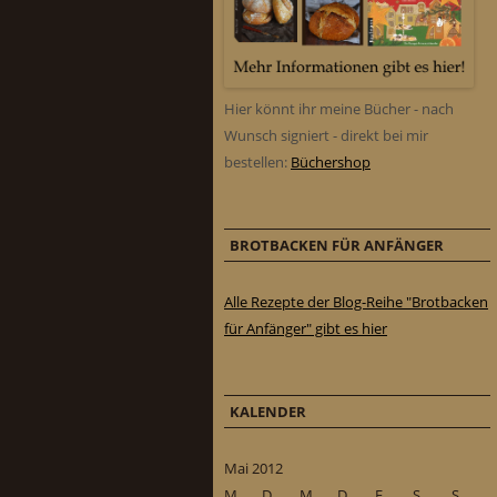
Hier könnt ihr meine Bücher - nach
Wunsch signiert - direkt bei mir
bestellen:
Büchershop
BROTBACKEN FÜR ANFÄNGER
Alle Rezepte der Blog-Reihe "Brotbacken
für Anfänger" gibt es hier
KALENDER
Mai 2012
M
D
M
D
F
S
S