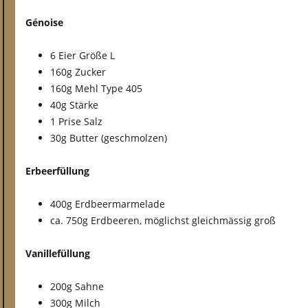
Génoise
6 Eier Größe L
160g Zucker
160g Mehl Type 405
40g Stärke
1 Prise Salz
30g Butter (geschmolzen)
Erbeerfüllung
400g Erdbeermarmelade
ca. 750g Erdbeeren, möglichst gleichmässig groß
Vanillefüllung
200g Sahne
300g Milch