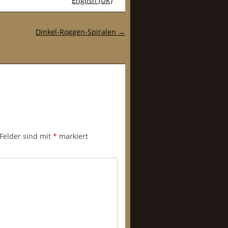
English (UK)
Dinkel-Roggen-Spiralen
→
 Felder sind mit
*
markiert