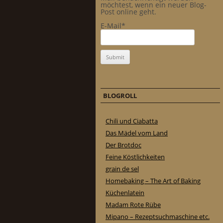
möchtest, wenn ein neuer Blog-
Post online geht.
E-Mail*
BLOGROLL
Chili und Ciabatta
Das Mädel vom Land
Der Brotdoc
Feine Köstlichkeiten
grain de sel
Homebaking – The Art of Baking
Küchenlatein
Madam Rote Rübe
Mipano – Rezeptsuchmaschine etc.