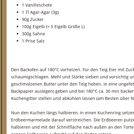
1 Vanilleschote
1 Tl Agar-Agar (3g)
90g Zucker
100g Eigelb (= 5 Eigelb Größe L)
300g Sahne
1 Prise Salz
Den Backofen auf 180°C vorheizen. Für den Teig Eier mit Zuc
schaumigschlagen. Mehl und Stärke sieben und vorsichtig un
geschmolzenen Butter unter den Teig heben. In eine ungefet
Backpapier auslegen) geben und bei 180°C ca. 30 min backe
Kuchengitter stellen und abkühlen lassen (am Besten über N
Nun den Kuchen längs halbieren, in einen Kuchenring setzen
Erdbeermarmelade darauf verstreichen. Die Erdbeeren putze
halbieren und mit der Schnitfläche nach außen an den Tort