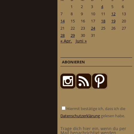
1
2
3
4
5
6
7
8
9
10
11
12
13
14
15
16
17
18
19
20
21
22
23
24
25
26
27
28
29
30
31
« Apr.
Juni »
ABONIEREN
Hiermit bestätige ich, dass ich die
Datenschutzerklärung
gelesen habe.
Trage dich hier ein, wenn du per
Mail benachrichtigt werden