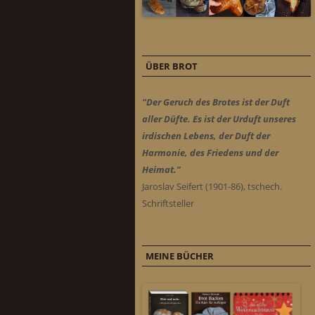
ÜBER BROT
"Der Geruch des Brotes ist der Duft
aller Düfte. Es ist der Urduft unseres
irdischen Lebens, der Duft der
Harmonie, des Friedens und der
Heimat."
Jaroslav Seifert (1901-86), tschech.
Schriftsteller
MEINE BÜCHER