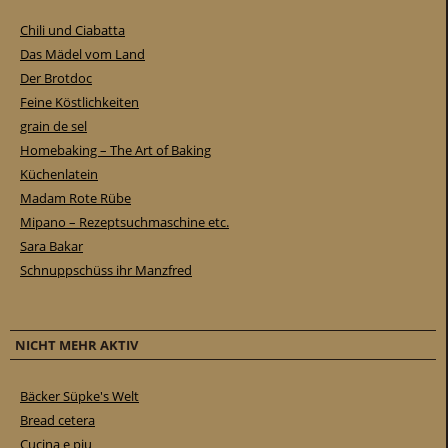
Chili und Ciabatta
Das Mädel vom Land
Der Brotdoc
Feine Köstlichkeiten
grain de sel
Homebaking – The Art of Baking
Küchenlatein
Madam Rote Rübe
Mipano – Rezeptsuchmaschine etc.
Sara Bakar
Schnuppschüss ihr Manzfred
NICHT MEHR AKTIV
Bäcker Süpke's Welt
Bread cetera
Cucina e piu