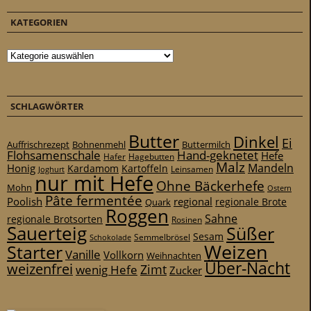
KATEGORIEN
Kategorien
SCHLAGWÖRTER
Butter
Dinkel
Ei
Auffrischrezept
Bohnenmehl
Buttermilch
Flohsamenschale
Hand-geknetet
Hefe
Hafer
Hagebutten
Malz
Mandeln
Honig
Kardamom
Kartoffeln
Leinsamen
Joghurt
nur mit Hefe
Ohne Bäckerhefe
Mohn
Ostern
Pâte fermentée
Poolish
regional
Quark
regionale Brote
Roggen
Sahne
regionale Brotsorten
Rosinen
Sauerteig
Süßer
Sesam
Schokolade
Semmelbrösel
Weizen
Starter
Vanille
Vollkorn
Weihnachten
Über-Nacht
weizenfrei
Zimt
wenig Hefe
Zucker