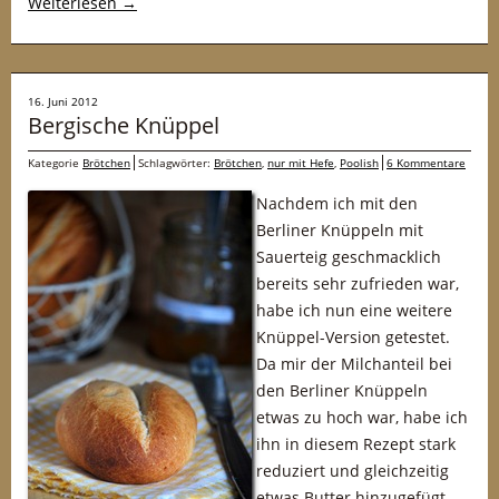
Weiterlesen
→
16. Juni 2012
Bergische Knüppel
Kategorie
Brötchen
Schlagwörter:
Brötchen
,
nur mit Hefe
,
Poolish
6 Kommentare
Nachdem ich mit den
Berliner Knüppeln mit
Sauerteig geschmacklich
bereits sehr zufrieden war,
habe ich nun eine weitere
Knüppel-Version getestet.
Da mir der Milchanteil bei
den Berliner Knüppeln
etwas zu hoch war, habe ich
ihn in diesem Rezept stark
reduziert und gleichzeitig
etwas Butter hinzugefügt.