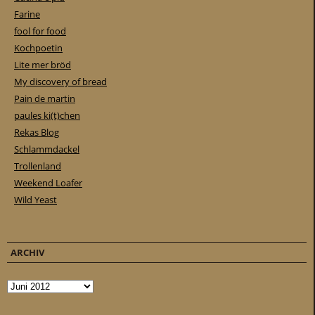
Farine
fool for food
Kochpoetin
Lite mer bröd
My discovery of bread
Pain de martin
paules ki(t)chen
Rekas Blog
Schlammdackel
Trollenland
Weekend Loafer
Wild Yeast
ARCHIV
Archiv