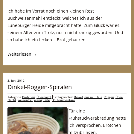
Ich habe im Vorrat noch einen kleinen Rest
Buchweizenmehl entdeckt, welches ich aus der
Lüneburger Heide mitgebracht hatte. Zum Glück war es,
seinem Alter zum Trotz, noch nicht ranzig geworden. Und
so habe ich ein leckeres Brot gebacken.
Weiterlesen
→
3. Juni 2012
Dinkel-Roggen-Spiralen
Kategorie
Brötchen
,
Übernacht
Schlagwörter:
Dinkel
,
nur mit Hefe
,
Roggen
,
Über-
Nacht
,
weizenfrei
,
wenig Hefe
35 Kommentare
Für eine
Frühstückverabredung hatte
ich versprochen, Brötchen
mitzubringen.