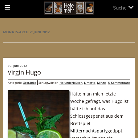
Suche
Suche
MONATS-ARCHIV:
JUNI 2012
30. Juni 2012
Virgin Hugo
Kategorie
Getränke
Schlagwörter:
Holunderblüten
,
Limette
,
Minze
5 Kommentare
Hätte man mich letzte
Woche gefragt, was Hugo ist,
hätte ich auf das
Schlossgespenst aus dem
Brettspiel
Mitternachtsparty
getippt.