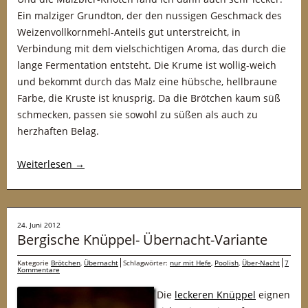
Ein malziger Grundton, der den nussigen Geschmack des
Weizenvollkornmehl-Anteils gut unterstreicht, in
Verbindung mit dem vielschichtigen Aroma, das durch die
lange Fermentation entsteht. Die Krume ist wollig-weich
und bekommt durch das Malz eine hübsche, hellbraune
Farbe, die Kruste ist knusprig. Da die Brötchen kaum süß
schmecken, passen sie sowohl zu süßen als auch zu
herzhaften Belag.
Weiterlesen
→
24. Juni 2012
Bergische Knüppel- Übernacht-Variante
Kategorie
Brötchen
,
Übernacht
Schlagwörter:
nur mit Hefe
,
Poolish
,
Über-Nacht
7
Kommentare
Die
leckeren Knüppel
eignen