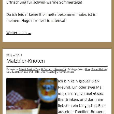
Erfrischung für schwül-warme Sommertage!
Da ich leider keine Biolimette bekommen habe, ist in
meinem Hugo nur der Limettensaft
Weiterlesen
→
29. Juni 2012
Malzbier-Knoten
Kategorie
Bread Baking Day
,
Brötchen
,
Übernacht
Schlagwörter:
Bier
,
Bread Baking
Day
,
Malzbier
,
nur mit Hefe
,
Über-Nacht
6 Kommentare
Ich bin kein großer Bier-
Freund. Ein oder zwei Mal
im Jahr mag ich mal etwas
Bier trinken, und dann am
liebsten ein belgisches Bier
aus einer Familien-Brauerei