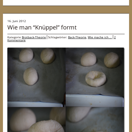
16. Juni 2012
Wie man “Knüppel” formt
Kategorie
Brotback-Theorie
Schlagwörter:
Back-Theorie
,
Wie mache ich ...
2
Kommentare