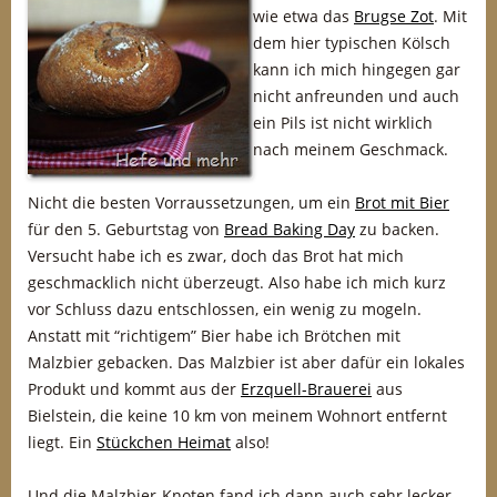
wie etwa das
Brugse Zot
. Mit
dem hier typischen Kölsch
kann ich mich hingegen gar
nicht anfreunden und auch
ein Pils ist nicht wirklich
nach meinem Geschmack.
Nicht die besten Vorraussetzungen, um ein
Brot mit Bier
für den 5. Geburtstag von
Bread Baking Day
zu backen.
Versucht habe ich es zwar, doch das Brot hat mich
geschmacklich nicht überzeugt. Also habe ich mich kurz
vor Schluss dazu entschlossen, ein wenig zu mogeln.
Anstatt mit “richtigem” Bier habe ich Brötchen mit
Malzbier gebacken. Das Malzbier ist aber dafür ein lokales
Produkt und kommt aus der
Erzquell-Brauerei
aus
Bielstein, die keine 10 km von meinem Wohnort entfernt
liegt. Ein
Stückchen Heimat
also!
Und die Malzbier-Knoten fand ich dann auch sehr lecker.