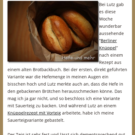
Bei Lutz gab
es diese
Woche
wunderbar
aussehende
“
Berliner
Knüppel
”
nach einem
Rezept aus
einem alten Brotbackbuch. Bei der ersten, direkt geführten
Variante war die Hefemenge in meinen Augen ein
bisschen hoch und Lutz merkte auch an, dass die Hefe in
den gebackenen Brötchen herausschmecken könne. Das
mag ich ja gar nicht, und so beschloss ich eine Variante
mit Sauerteig zu backen. Und während Lutz an einem
Knüppelrezept mit Vorteig
arbeitete, habe ich meine
Sauerteigvariante gebastelt.
Der Teig ist sehr fest und lässt sich dementsprechend gut