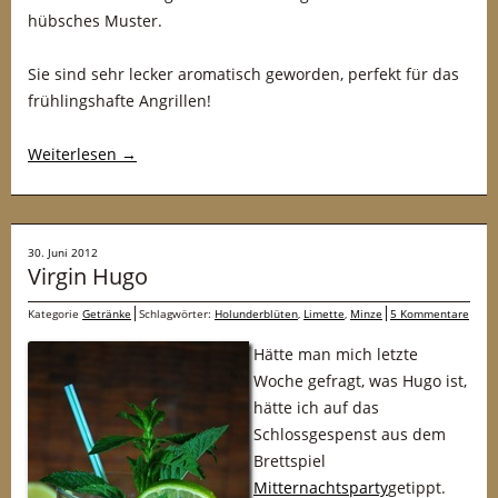
hübsches Muster.
Sie sind sehr lecker aromatisch geworden, perfekt für das
frühlingshafte Angrillen!
Weiterlesen
→
30. Juni 2012
Virgin Hugo
Kategorie
Getränke
Schlagwörter:
Holunderblüten
,
Limette
,
Minze
5 Kommentare
Hätte man mich letzte
Woche gefragt, was Hugo ist,
hätte ich auf das
Schlossgespenst aus dem
Brettspiel
Mitternachtsparty
getippt.