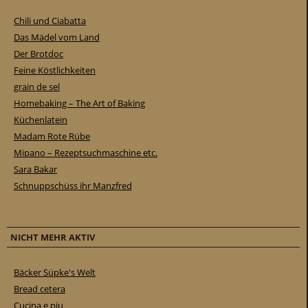
Chili und Ciabatta
Das Mädel vom Land
Der Brotdoc
Feine Köstlichkeiten
grain de sel
Homebaking – The Art of Baking
Küchenlatein
Madam Rote Rübe
Mipano – Rezeptsuchmaschine etc.
Sara Bakar
Schnuppschüss ihr Manzfred
NICHT MEHR AKTIV
Bäcker Süpke's Welt
Bread cetera
Cucina e piu