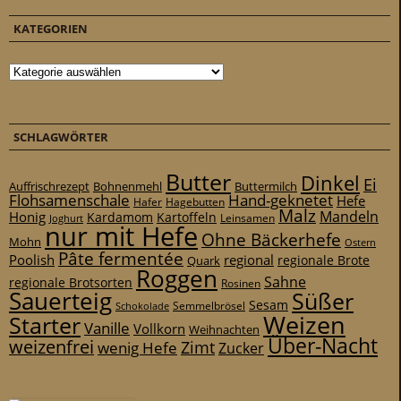
KATEGORIEN
Kategorien
SCHLAGWÖRTER
Butter
Dinkel
Ei
Auffrischrezept
Bohnenmehl
Buttermilch
Flohsamenschale
Hand-geknetet
Hefe
Hafer
Hagebutten
Malz
Mandeln
Honig
Kardamom
Kartoffeln
Leinsamen
Joghurt
nur mit Hefe
Ohne Bäckerhefe
Mohn
Ostern
Pâte fermentée
Poolish
regional
Quark
regionale Brote
Roggen
Sahne
regionale Brotsorten
Rosinen
Sauerteig
Süßer
Sesam
Schokolade
Semmelbrösel
Weizen
Starter
Vanille
Vollkorn
Weihnachten
Über-Nacht
weizenfrei
Zimt
wenig Hefe
Zucker