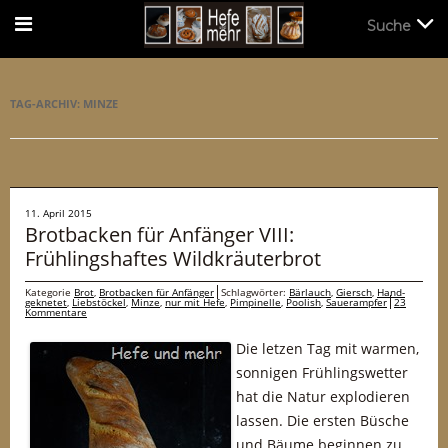
Suche
Suche
TAG-ARCHIV:
MINZE
11. April 2015
Brotbacken für Anfänger VIII:
Frühlingshaftes Wildkräuterbrot
Kategorie
Brot
,
Brotbacken für Anfänger
Schlagwörter:
Bärlauch
,
Giersch
,
Hand-
geknetet
,
Liebstöckel
,
Minze
,
nur mit Hefe
,
Pimpinelle
,
Poolish
,
Sauerampfer
23
Kommentare
Die letzen Tag mit warmen,
sonnigen Frühlingswetter
hat die Natur explodieren
lassen. Die ersten Büsche
und Bäume beginnen zu