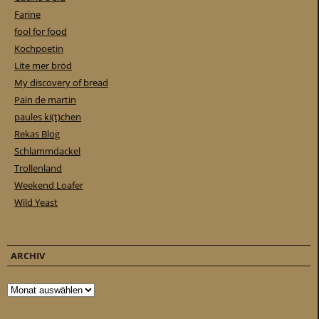
Farine
fool for food
Kochpoetin
Lite mer bröd
My discovery of bread
Pain de martin
paules ki(t)chen
Rekas Blog
Schlammdackel
Trollenland
Weekend Loafer
Wild Yeast
ARCHIV
Archiv