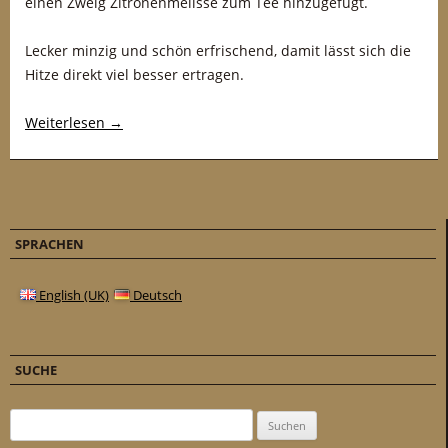
einen Zweig Zitronenmelisse zum Tee hinzugefügt.
Lecker minzig und schön erfrischend, damit lässt sich die
Hitze direkt viel besser ertragen.
Weiterlesen
→
SPRACHEN
English (UK)
Deutsch
SUCHE
Suchen nach: