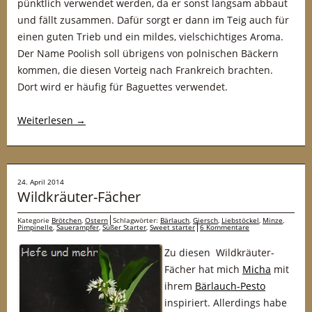
pünktlich verwendet werden, da er sonst langsam abbaut
und fällt zusammen. Dafür sorgt er dann im Teig auch für
einen guten Trieb und ein mildes, vielschichtiges Aroma.
Der Name Poolish soll übrigens von polnischen Bäckern
kommen, die diesen Vorteig nach Frankreich brachten.
Dort wird er häufig für Baguettes verwendet.
Weiterlesen
→
24. April 2014
Wildkräuter-Fächer
Kategorie
Brötchen
,
Ostern
Schlagwörter:
Bärlauch
,
Giersch
,
Liebstöckel
,
Minze
,
Pimpinelle
,
Sauerampfer
,
Süßer Starter
,
Sweet starter
6 Kommentare
Zu diesen Wildkräuter-
Fächer hat mich
Micha
mit
ihrem
Bärlauch-Pesto
inspiriert. Allerdings habe