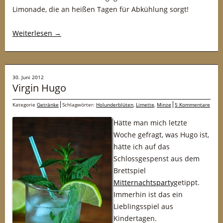
Limonade, die an heißen Tagen für Abkühlung sorgt!
Weiterlesen
→
30. Juni 2012
Virgin Hugo
Kategorie
Getränke
Schlagwörter:
Holunderblüten
,
Limette
,
Minze
5 Kommentare
Hätte man mich letzte
Woche gefragt, was Hugo ist,
hätte ich auf das
Schlossgespenst aus dem
Brettspiel
Mitternachtsparty
getippt.
Immerhin ist das ein
Lieblingsspiel aus
Kindertagen.