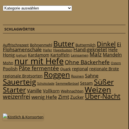
Kategorien
SCHLAGWÖRTER
Butter
Dinkel
Ei
Auffrischrezept
Bohnenmehl
Buttermilch
Flohsamenschale
Hand-geknetet
Hefe
Hafer
Hagebutten
Malz
Mandeln
Honig
Kardamom
Kartoffeln
Leinsamen
Joghurt
nur mit Hefe
Ohne Bäckerhefe
Mohn
Ostern
Pâte fermentée
Poolish
regional
Quark
regionale Brote
Roggen
Sahne
regionale Brotsorten
Rosinen
Sauerteig
Süßer
Sesam
Schokolade
Semmelbrösel
Weizen
Starter
Vanille
Vollkorn
Weihnachten
Über-Nacht
weizenfrei
Zimt
wenig Hefe
Zucker