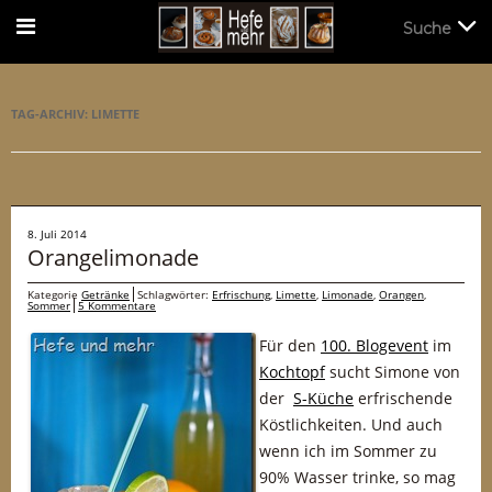
Suche
Suche
TAG-ARCHIV:
LIMETTE
8. Juli 2014
Orangelimonade
Kategorie
Getränke
Schlagwörter:
Erfrischung
,
Limette
,
Limonade
,
Orangen
,
Sommer
5 Kommentare
Für den
100. Blogevent
im
Kochtopf
sucht Simone von
der
S-Küche
erfrischende
Köstlichkeiten. Und auch
wenn ich im Sommer zu
90% Wasser trinke, so mag