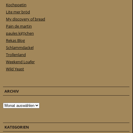
Kochpoetin
Lite mer bröd
My discovery of bread
Pain de martin
paules ki(t)chen
Rekas Blog
Schlammdackel
Trollenland
Weekend Loafer
Wild Yeast
ARCHIV
Archiv
KATEGORIEN