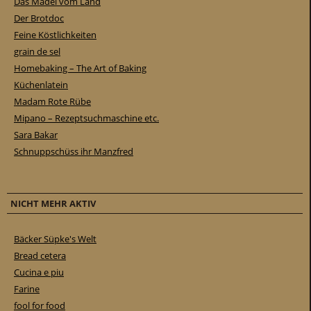
Das Mädel vom Land
Der Brotdoc
Feine Köstlichkeiten
grain de sel
Homebaking – The Art of Baking
Küchenlatein
Madam Rote Rübe
Mipano – Rezeptsuchmaschine etc.
Sara Bakar
Schnuppschüss ihr Manzfred
NICHT MEHR AKTIV
Bäcker Süpke's Welt
Bread cetera
Cucina e piu
Farine
fool for food