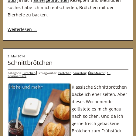
BBD
ja nach
althergebrachten
Rezepten und Methoden
suche, habe ich mich entschieden, Brötchen mit der
Bierhefe zu backen.
Weiterlesen
→
3. Mai 2014
Schnittbrötchen
Kategorie
Brötchen
Schlagwörter:
Brötchen
,
Sauerteig
,
Über-Nacht
15
Kommentare
Klassische Schnittbrötchen
backe ich eher selten. Aber
dieses Wochenende
gelüstete es mich genau
nach solchen. Und da ich
gerne frisch gebackene
Brötchen zum Frühstück