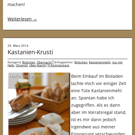
machen!
Weiterlesen
→
29. März 2014
Kastanien-Krusti
Kategorie
Brötchen
,
Übernacht
Schlagwörter:
Brötchen
,
Kastanienmehl
,
nur mit
Hefe
,
Olivenöl
,
Über-Nacht
9 Kommentare
Beim Einkauf im Bioladen
lachte mich vor einiger Zeit
eine Tüte Kastanienmehl
an. Spontan habe ich
zugegriffen. Als es dann
aber im Vorratsregal stand,
ist es mir dann jedoch
irgendwie aus meiner
Erinnerung verschwunden.