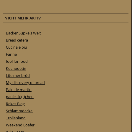
NICHT MEHR AKTIV
Bäcker Süpke's Welt
Bread cetera
Cucina e piu
Farine
fool for food
Kochpoetin
Lite mer bröd
My discovery of bread
Pain de martin
paules ki(t)chen
Rekas Blog
Schlammdackel
Trollenland
Weekend Loafer