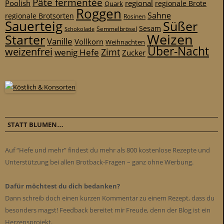
Pâte fermentée
Poolish
regional
Quark
regionale Brote
Roggen
Sahne
regionale Brotsorten
Rosinen
Sauerteig
Süßer
Sesam
Schokolade
Semmelbrösel
Weizen
Starter
Vanille
Vollkorn
Weihnachten
Über-Nacht
weizenfrei
Zimt
wenig Hefe
Zucker
STATT BLUMEN…
Auf “Hefe und mehr” findest du mehr als 800 kostenlose Rezepte und
Unterstützung bei allen Brotback-Fragen – ganz ohne Werbung.
Dafür möchtest du dich bedanken?
Dann schreib doch einen kurzen Kommentar zu einem Rezept, dass du
besonders magst! Feedback bereitet mir Freude, denn der Blog ist ein
Herzensprojekt.