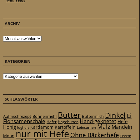
Wild Yeast
ARCHIV
Archiv
KATEGORIEN
Kategorien
SCHLAGWÖRTER
Butter
Dinkel
Ei
Auffrischrezept
Bohnenmehl
Buttermilch
Flohsamenschale
Hand-geknetet
Hefe
Hafer
Hagebutten
Malz
Mandeln
Honig
Kardamom
Kartoffeln
Leinsamen
Joghurt
nur mit Hefe
Ohne Bäckerhefe
Mohn
Ostern