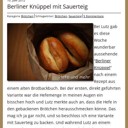
10. Juni 2012
Berliner Knüppel mit Sauerteig
Kategorie
Brötchen
Schlagwörter:
Brötchen
,
Sauerteig
5 Kommentare
Bei Lutz gab
es diese
Woche
wunderbar
aussehende
“
Berliner
Knüppel
”
nach einem
Rezept aus
einem alten Brotbackbuch. Bei der ersten, direkt geführten
Variante war die Hefemenge in meinen Augen ein
bisschen hoch und Lutz merkte auch an, dass die Hefe in
den gebackenen Brötchen herausschmecken könne. Das
mag ich ja gar nicht, und so beschloss ich eine Variante
mit Sauerteig zu backen. Und während Lutz an einem