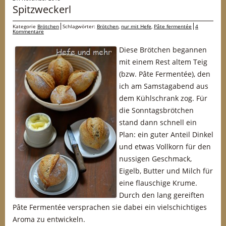
Spitzweckerl
Kategorie
Brötchen
Schlagwörter:
Brötchen
,
nur mit Hefe
,
Pâte fermentée
4
Kommentare
Diese Brötchen begannen
mit einem Rest altem Teig
(bzw. Pâte Fermentée), den
ich am Samstagabend aus
dem Kühlschrank zog. Für
die Sonntagsbrötchen
stand dann schnell ein
Plan: ein guter Anteil Dinkel
und etwas Vollkorn für den
nussigen Geschmack,
Eigelb, Butter und Milch für
eine flauschige Krume.
Durch den lang gereiften
Pâte Fermentée versprachen sie dabei ein vielschichtiges
Aroma zu entwickeln.