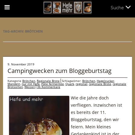
Suche
Suche
TAG-ARCHIV:
BRÖTCHEN
9. November 2019
Campingwecken zum Bloggeburtstag
Kategorie
Brötchen
,
Regionale Brote
Schlagwörter:
Brötchen
,
Hagelzucker
,
Mandeln
,
nur mit Hefe
,
Pâte fermentée
,
Quark
,
regional
,
regionale Brote
,
regionale
Brotsorten
,
Weizen
36 Kommentare
Wie die Jahre doch
verfliegen. Inzwischen ist
es bereits der 11.
Bloggeburtstag, den wir
feiern. Mein kleines
Gedankenkind ist in der