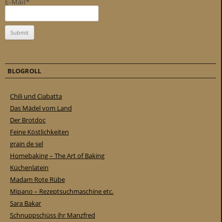
E-Mail*
BLOGROLL
Chili und Ciabatta
Das Mädel vom Land
Der Brotdoc
Feine Köstlichkeiten
grain de sel
Homebaking – The Art of Baking
Küchenlatein
Madam Rote Rübe
Mipano – Rezeptsuchmaschine etc.
Sara Bakar
Schnuppschüss ihr Manzfred