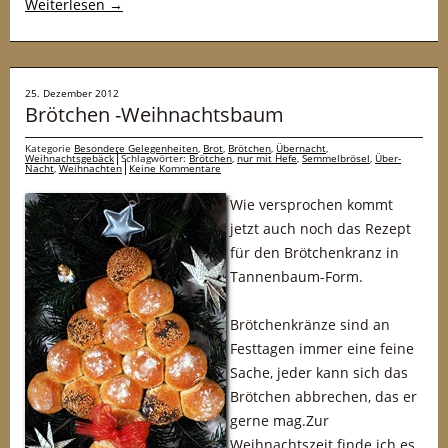
Weiterlesen
→
25. Dezember 2012
Brötchen -Weihnachtsbaum
Kategorie
Besondere Gelegenheiten
,
Brot
,
Brötchen
,
Übernacht
,
Weihnachtsgebäck
Schlagwörter:
Brötchen
,
nur mit Hefe
,
Semmelbrösel
,
Über-
Nacht
,
Weihnachten
Keine Kommentare
Wie versprochen kommt
jetzt auch noch das Rezept
für den Brötchenkranz in
Tannenbaum-Form.
Brötchenkränze sind an
Festtagen immer eine feine
Sache, jeder kann sich das
Brötchen abbrechen, das er
gerne mag.Zur
Weihnachtszeit finde ich es