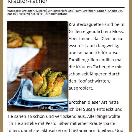
Kräuter-Fächer
Kategorie
Brötchen
,
Ostern
Schlagwörter:
Basilikum
,
Brötchen
,
Grillen
,
Knoblauch
,
nur mit Hefe
,
wenig Hefe
14 Kommentare
Kräuterbaguettes sind beim
Grillen eigendlich ein Muss.
Aber immer das Gleiche zu
essen ist auch langweilig,
und so habe ich für unser
Familiengrillen endlich mal
die Kräuter-Fächer, die mir
schon seit längeren durch
den Kopf schwirrten,
ausprobiert.
Brötchen dieser Art
hatte
ich bei
Susan
entdeckt und
sie sahen so schön und verlockend aus. Allerdings wollte
ich sie anstelle mit Pesto lieber mit einer Kräuterpaste
füllen, damit sie laktosefrei und histaminarm bleiben. Und