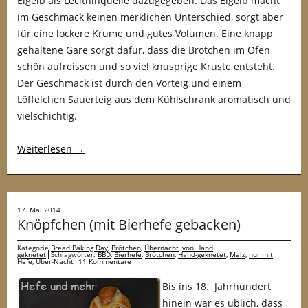
Eigelb als Lecithinquelle dazugegeben. Das Eigelb macht
im Geschmack keinen merklichen Unterschied, sorgt aber
für eine lockere Krume und gutes Volumen. Eine knapp
gehaltene Gare sorgt dafür, dass die Brötchen im Ofen
schön aufreissen und so viel knusprige Kruste entsteht.
Der Geschmack ist durch den Vorteig und einem
Löffelchen Sauerteig aus dem Kühlschrank aromatisch und
vielschichtig.
Weiterlesen
→
17. Mai 2014
Knöpfchen (mit Bierhefe gebacken)
Kategorie
Bread Baking Day
,
Brötchen
,
Übernacht
,
von Hand
geknetet
Schlagwörter:
BBD
,
Bierhefe
,
Brötchen
,
Hand-geknetet
,
Malz
,
nur mit
Hefe
,
Über-Nacht
11 Kommentare
Bis ins 18. Jahrhundert
hinein war es üblich, dass