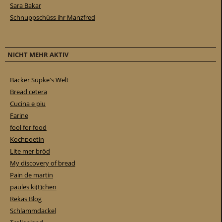
Sara Bakar
Schnuppschüss ihr Manzfred
NICHT MEHR AKTIV
Bäcker Süpke's Welt
Bread cetera
Cucina e piu
Farine
fool for food
Kochpoetin
Lite mer bröd
My discovery of bread
Pain de martin
paules ki(t)chen
Rekas Blog
Schlammdackel