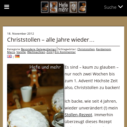
Suche
Suche
18. November 2012
Christstollen – alle Jahre wieder…
Kategorie
Besondere Gelegenheiten
Schlagwörter:
Christstollen
,
Kardamom
,
Macis
,
Vanille
,
Weihnachten
,
Zimt
Ein Kommentar
|
Es sind – kaum zu glauben –
nur noch zwei Wochen bis
zum 1. Advent! Höchste Zeit
also, Christstollen zu backen!
Ich backe, wie seit 4 Jahren,
wieder unverändert (!) mein
Stollen-Rezept
. Immerhin
überzeugt dieses Rezept