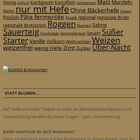
Malz
Mandeln
Honig
Kardamom
Kartoffeln
Leinsamen
Joghurt
nur mit Hefe
Ohne Bäckerhefe
Mohn
Ostern
Pâte fermentée
Poolish
regional
Quark
regionale Brote
Roggen
Sahne
regionale Brotsorten
Rosinen
Sauerteig
Süßer
Sesam
Schokolade
Semmelbrösel
Weizen
Starter
Vanille
Vollkorn
Weihnachten
Über-Nacht
weizenfrei
Zimt
wenig Hefe
Zucker
STATT BLUMEN…
Auf “Hefe und mehr” findest du mehr als 800 kostenlose Rezepte und
Unterstützung bei allen Brotback-Fragen – ganz ohne Werbung.
Dafür möchtest du dich bedanken?
Dann schreib doch einen kurzen Kommentar zu einem Rezept, dass du