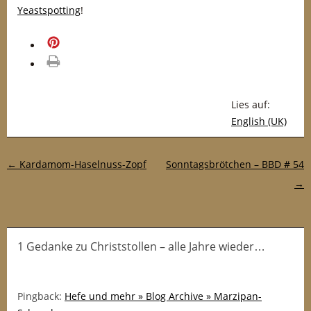
Yeastspotting
!
merken
drucken
Lies auf:
English (UK)
Post-Navigation
←
Kardamom-Haselnuss-Zopf
Sonntagsbrötchen – BBD # 54
→
1 Gedanke
zu
Christstollen – alle Jahre wieder…
Pingback:
Hefe und mehr » Blog Archive » Marzipan-