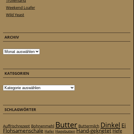
Trollenland
Weekend Loafer
Wild Yeast
ARCHIV
Archiv
KATEGORIEN
Kategorien
SCHLAGWÖRTER
Butter
Dinkel
Ei
Auffrischrezept
Bohnenmehl
Buttermilch
Flohsamenschale
Hand-geknetet
Hefe
Hafer
Hagebutten